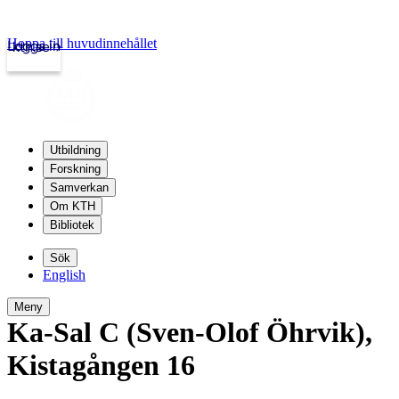
Hoppa till huvudinnehållet
Logga in
kth.se
Utbildning
Forskning
Samverkan
Om KTH
Bibliotek
Sök
English
Meny
Ka-Sal C (Sven-Olof Öhrvik)
,
Kistagången 16