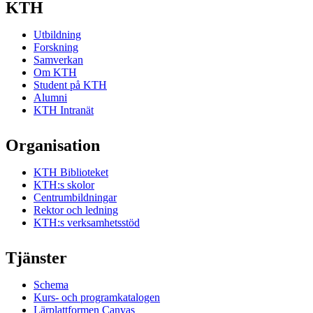
KTH
Utbildning
Forskning
Samverkan
Om KTH
Student på KTH
Alumni
KTH Intranät
Organisation
KTH Biblioteket
KTH:s skolor
Centrumbildningar
Rektor och ledning
KTH:s verksamhetsstöd
Tjänster
Schema
Kurs- och programkatalogen
Lärplattformen Canvas