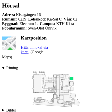
Hörsal
Adress:
Kistagången 16
Rumsnr:
6239
Lokalkod:
Ka-Sal C
Vån:
02
Byggnad:
Electrum 1,
Campus:
KTH Kista
Populärnamn:
Sven-Olof Öhrvik
Kartposition
Hitta till lokal via
karta
(Google
Maps)
Ritning
Bilder