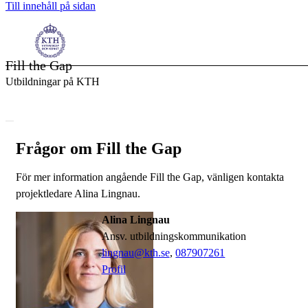
Till innehåll på sidan
Fill the Gap
Utbildningar på KTH
Frågor om Fill the Gap
För mer information angående Fill the Gap, vänligen kontakta
projektledare Alina Lingnau.
Alina Lingnau
ansv. utbildningskommunikation
lingnau@kth.se
,
08790
7261
Profil