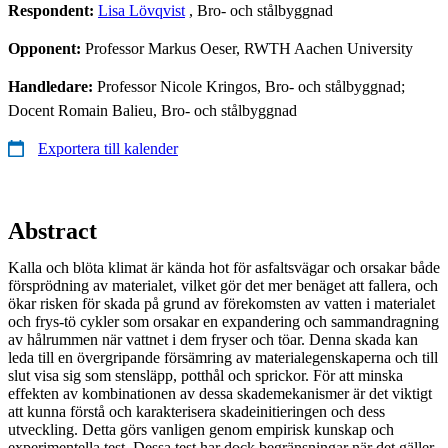
Respondent:
Lisa Lövqvist
, Bro- och stålbyggnad
Opponent:
Professor Markus Oeser, RWTH Aachen University
Handledare:
Professor Nicole Kringos, Bro- och stålbyggnad;
Docent Romain Balieu, Bro- och stålbyggnad
Exportera till kalender
Abstract
Kalla och blöta klimat är kända hot för asfaltsvägar och orsakar både
försprödning av materialet, vilket gör det mer benäget att fallera, och
ökar risken för skada på grund av förekomsten av vatten i materialet
och frys-tö cykler som orsakar en expandering och sammandragning
av hålrummen när vattnet i dem fryser och töar. Denna skada kan
leda till en övergripande försämring av materialegenskaperna och till
slut visa sig som stensläpp, potthål och sprickor. För att minska
effekten av kombinationen av dessa skademekanismer är det viktigt
att kunna förstå och karakterisera skadeinitieringen och dess
utveckling. Detta görs vanligen genom empirisk kunskap och
experimentella test. Dessa test har dock begränsningar när det gäller