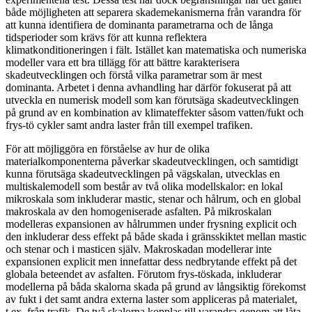
både möjligheten att separera skademekanismerna från varandra för
att kunna identifiera de dominanta parametrarna och de långa
tidsperioder som krävs för att kunna reflektera
klimatkonditioneringen i fält. Istället kan matematiska och numeriska
modeller vara ett bra tillägg för att bättre karakterisera
skadeutvecklingen och förstå vilka parametrar som är mest
dominanta. Arbetet i denna avhandling har därför fokuserat på att
utveckla en numerisk modell som kan förutsäga skadeutvecklingen
på grund av en kombination av klimateffekter såsom vatten/fukt och
frys-tö cykler samt andra laster från till exempel trafiken.
För att möjliggöra en förståelse av hur de olika
materialkomponenterna påverkar skadeutvecklingen, och samtidigt
kunna förutsäga skadeutvecklingen på vägskalan, utvecklas en
multiskalemodell som består av två olika modellskalor: en lokal
mikroskala som inkluderar mastic, stenar och hålrum, och en global
makroskala av den homogeniserade asfalten. På mikroskalan
modelleras expansionen av hålrummen under frysning explicit och
den inkluderar dess effekt på både skada i gränsskiktet mellan mastic
och stenar och i masticen själv. Makroskadan modellerar inte
expansionen explicit men innefattar dess nedbrytande effekt på det
globala beteendet av asfalten. Förutom frys-töskada, inkluderar
modellerna på båda skalorna skada på grund av långsiktig förekomst
av fukt i det samt andra externa laster som appliceras på materialet,
t.ex. från trafik. De två skalorna kopplas till varandra genom att låta