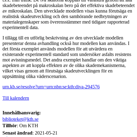
skadebeteendet på makroskalan bero på det effektiva skadebeteendet
av mikroskalan. Den utvecklade modellen visas kunna förutsäga en
realistisk skadeutveckling och den samhörande nedbrytningen av
materialegenskaper som överensstämmer med tidigare rapporterad
experimentell data.
I tillägg till en utförlig beskrivning av den utvecklade modellen
presenterar denna avhandling också hur modellen kan användas. I
det första exemplet används modellen för att utvärdera en
existerande experimentell standard som undersöker asfalts resistens
mot avisningsmedel. Det andra exemplet handlar om den viktiga
aspekten av att koppla effekten av de olika skademekanismerna,
vilket visas genom att förutsäga skadeutvecklingen för en
uppsättning olika väderscenarion.
urn.kb.se/resolve?urn=urn:nbn:se:kth:diva-294576
Till kalendern
Innehållsansvarig:
biblioteket@kth.se
Tillhör
: Om KTH
Senast ändrad
:
2021-05-21