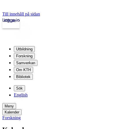
Till innehåll på sidan
Logga in
kth.se
Utbildning
Forskning
Samverkan
Om KTH
Bibliotek
Sök
English
Meny
Kalender
Forskning