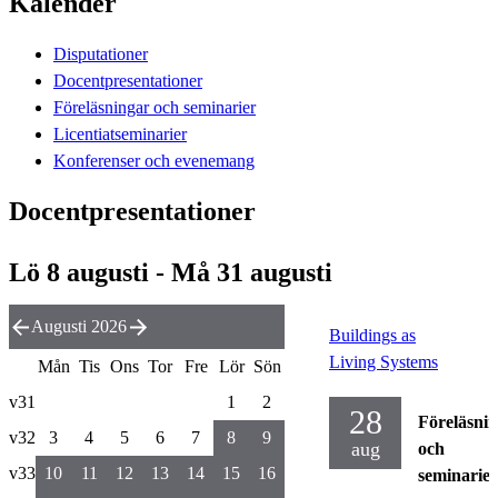
Kalender
Disputationer
Docentpresentationer
Föreläsningar och seminarier
Licentiatseminarier
Konferenser och evenemang
Docentpresentationer
Lö 8 augusti - Må 31 augusti
Augusti 2026
Buildings as
Living Systems
Mån
Tis
Ons
Tor
Fre
Lör
Sön
v31
1
2
28
Föreläsni
v32
3
4
5
6
7
8
9
aug
och
v33
10
11
12
13
14
15
16
seminarier