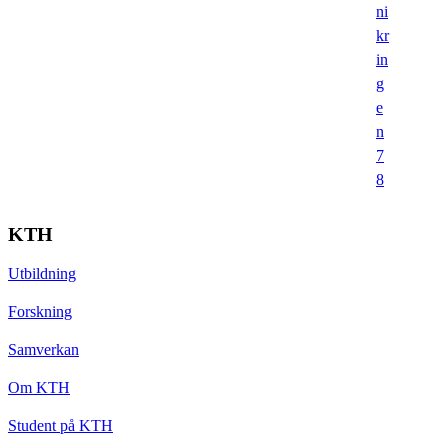
ni
kr
in
g
e
n
7
8
KTH
Utbildning
Forskning
Samverkan
Om KTH
Student på KTH