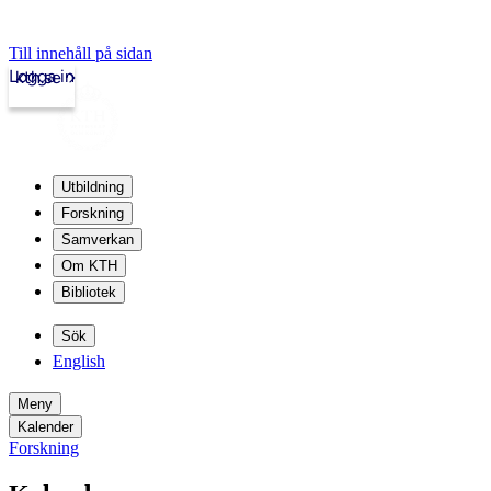
Till innehåll på sidan
Logga in
kth.se
Utbildning
Forskning
Samverkan
Om KTH
Bibliotek
Sök
English
Meny
Kalender
Forskning