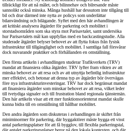
tillräckligt för att nå målet, och bilinnehav och bilresande måste
sannolikt också minska. Många hushåll har dessutom inte tillgång till
bil och drar därmed inte nytta av policys som underlättar
bilanvändning och bilägande. Syftet med den här avhandlingen är
att kritiskt analysera åtgärder för parkering och mobilitet i
storstadsområden som ska styra mot Parisavtalet, samt undersöka
hur Parisavtalets mål kan uppfyllas med en backcastingstudie. Alla
studerade åtgärder belyser behovet av att flytta fokus från fysisk
infrastruktur till tillgänglighet och mobilitet. I samtliga fall försvårar
dock nuvarande praktiker och förhållanden en omställning.
Den första artikeln i avhandlingen studerar Trafikverkets (TRV)
mandat att finansiera olika åtgärder. TRV lyfter fram vikten av att
minska behovet av att resa och av att utnyttja befintlig infrastruktur
mer effektivt, och betonar att denna typ av åtgärder bör övervägas
före nya infrastrukturinvesteringar. TRV har dock begränsat mandat
att finansiera åtgärder som minskar behovet av att resa, vilket leder
till tvetydiga signaler och till frustration bland regionala tjänstemän.
Den här artikeln visar att ett mer funktionsorienterat mandat skulle
kunna bidra till en omställning till hållbar mobilitet.
Den andra åtgärden som diskuteras i avhandlingen är skiftet från
miniminormer för parkering, där byggaktörer måste bygga ett visst
antal parkeringsplatser för att få bygglov, till flexibla parkeringstal,
där antalet parkeringsplatser beror på den lokala kontexten, och där