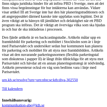
finns några juridiska hinder för att införa PBD i Sverige, men att det
finns vissa begränsningar för hur intäkterna kan användas. Vidare
visar artikel III att Sverige inte har den här planeringstraditionen och
att angreppssättet därmed kanske inte uppfattas som legitimt. Det är
även viktigt att ta hänsyn till jämlikhet och delaktighet när ett PBD
program ska införas. Det är viktigt att överväga vilka som ska bjudas
in och hur de ska inkluderas i processen.
Den fjärde artikeln är en backcastingstudie. Artikeln målar upp en
framtidsbild för parkering och mobilitet i Stockholm som är i linje
med Parisavtalet och undersöker sedan hur kommunen kan planera
för parkering och mobilitet för att styra mot framtidsbilden. Artikeln
visar att den nuvarande parkeringsnormen (flexibla parkeringstal
som diskuteras i papper II) är långt ifrån tillräckliga för att styra mot
Parisavtalet och hävdar att en annan planeringsstrategi är nödvändig.
Artikeln presenterar också en väg som bedöms vara i linje med
Parisavtalet.
urn.kb.se/resolve?urn=urn:nbn:se:kth:diva-302550
Till kalendern
Innehållsansvarig:
kommunikation-abe@kth.se