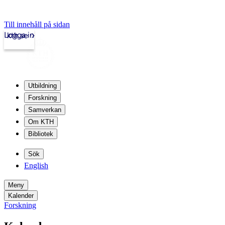
Till innehåll på sidan
Logga in
kth.se
Utbildning
Forskning
Samverkan
Om KTH
Bibliotek
Sök
English
Meny
Kalender
Forskning