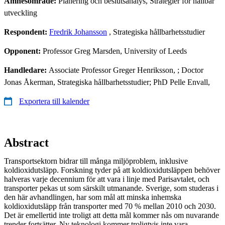
Ämnesområde:
Planering och beslutsanalys, Strategier för hållbar
utveckling
Respondent:
Fredrik Johansson
, Strategiska hållbarhetsstudier
Opponent:
Professor Greg Marsden, University of Leeds
Handledare:
Associate Professor Greger Henriksson, ; Doctor
Jonas Åkerman, Strategiska hållbarhetsstudier; PhD Pelle Envall,
Exportera till kalender
Abstract
Transportsektorn bidrar till många miljöproblem, inklusive
koldioxidutsläpp. Forskning tyder på att koldioxidutsläppen behöver
halveras varje decennium för att vara i linje med Parisavtalet, och
transporter pekas ut som särskilt utmanande. Sverige, som studeras i
den här avhandlingen, har som mål att minska inhemska
koldioxidutsläpp från transporter med 70 % mellan 2010 och 2030.
Det är emellertid inte troligt att detta mål kommer nås om nuvarande
trender fortsätter. Ny teknologi kommer troligtvis inte vara