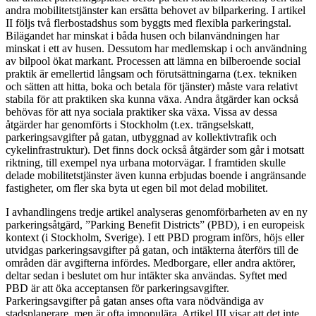
andra mobilitetstjänster kan ersätta behovet av bilparkering. I artikel
II följs två flerbostadshus som byggts med flexibla parkeringstal.
Bilägandet har minskat i båda husen och bilanvändningen har
minskat i ett av husen. Dessutom har medlemskap i och användning
av bilpool ökat markant. Processen att lämna en bilberoende social
praktik är emellertid långsam och förutsättningarna (t.ex. tekniken
och sätten att hitta, boka och betala för tjänster) måste vara relativt
stabila för att praktiken ska kunna växa. Andra åtgärder kan också
behövas för att nya sociala praktiker ska växa. Vissa av dessa
åtgärder har genomförts i Stockholm (t.ex. trängselskatt,
parkeringsavgifter på gatan, utbyggnad av kollektivtrafik och
cykelinfrastruktur). Det finns dock också åtgärder som går i motsatt
riktning, till exempel nya urbana motorvägar. I framtiden skulle
delade mobilitetstjänster även kunna erbjudas boende i angränsande
fastigheter, om fler ska byta ut egen bil mot delad mobilitet.
I avhandlingens tredje artikel analyseras genomförbarheten av en ny
parkeringsåtgärd, ”Parking Benefit Districts” (PBD), i en europeisk
kontext (i Stockholm, Sverige). I ett PBD program införs, höjs eller
utvidgas parkeringsavgifter på gatan, och intäkterna återförs till de
områden där avgifterna infördes. Medborgare, eller andra aktörer,
deltar sedan i beslutet om hur intäkter ska användas. Syftet med
PBD är att öka acceptansen för parkeringsavgifter.
Parkeringsavgifter på gatan anses ofta vara nödvändiga av
stadsplanerare, men är ofta impopulära. Artikel III visar att det inte