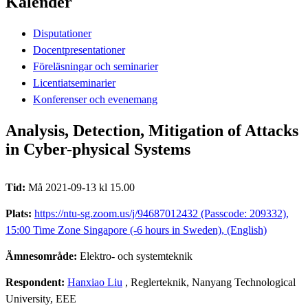
Kalender
Disputationer
Docentpresentationer
Föreläsningar och seminarier
Licentiatseminarier
Konferenser och evenemang
Analysis, Detection, Mitigation of Attacks
in Cyber-physical Systems
Tid:
Må 2021-09-13 kl 15.00
Plats:
https://ntu-sg.zoom.us/j/94687012432 (Passcode: 209332),
15:00 Time Zone Singapore (-6 hours in Sweden), (English)
Ämnesområde:
Elektro- och systemteknik
Respondent:
Hanxiao Liu
, Reglerteknik, Nanyang Technological
University, EEE