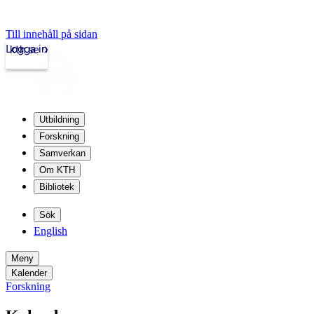
Till innehåll på sidan
Logga in
kth.se
Utbildning
Forskning
Samverkan
Om KTH
Bibliotek
Sök
English
Meny
Kalender
Forskning