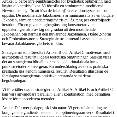
Artikel C berör inre-punktsmetoder för kvadratisk optimering med
linjära olikhetsbivillkor. Vi föreslår en strukturerad modifierad
Newton-strategi för att lösa de ickelinjära ekvationssystemen som
uppstår. De modifierade Jakobianerna är sammansatta av en tidigare
Jakobian, samt en uppdateringsmatris av låg rang per efterföljande
iteration. För en given rangbegränsning konstruerar vi en
uppdateringsmatris av låg rang sådan att den modifierade
Jakobianen blir närmast den nuvarande Jakobianen, i både 2-norm
och Frobenious-norm. Strategin är strukturerad i avseendet att den
bevarar Jakobianens gleshetsstruktur.
Strategierna som föreslås i Artikel B och Artikel C motiveras med
asymptotiska resultat i ideala teoretiska omgivningar. Särskilt visas
det att strategierna blir alltmer exakta då primal-duala inre-
punktsmetoder konvergerar. En undersökning av deras praktiska
prestanda ges genom numeriska resultat. Resultaten illustrerar de
föreslagna strategiernas praktiska prestanda samt deras
begränsningar.
Vi föreställer oss att strategierna i Artikel A, Artikel B och Artikel C
kan vara användbara parallellt, eller i kombination, med befintliga
lösare för att accelerera metoder.
Artikel D är mer pedagogisk i sin natur. Vi ger en härledning av
konjugerade gradientsmetoden i ett optimeringsramverk. Resultatet i