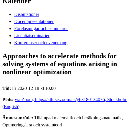
Kalender
Disputationer
Docentpresentationer
Föreläsningar och seminarier
Licentiatseminarier
Konferenser och evenemang
Approaches to accelerate methods for
solving systems of equations arising in
nonlinear optimization
Tid:
Fr 2020-12-18 kl 10.00
Plats:
via Zoom, https://kth-se.zoom.us/j/63180134076, Stockholm
(English)
Ämnesområde:
Tillämpad matematik och beräkningsmatematik,
Optimeringslära och systemteori