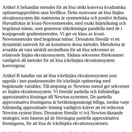
Artikel A behandlar metoder för att lösa strikt konvexa kvadratiska
optimeringsproblem utan bivillkor. Detta motsvarar att lösa linjära
ekvationssystem där matriserna är symmetriska och positivt definita.
Huvudfokus är kvasi-Newtonmetoder, med exakt linjesökning och
begränsat minne, som genererar sökriktningar parallella med de i
konjugerade gradientmetoden. Vi ger en klass av kvasi-
Newtonmetoder med begränsat minne. Dessutom föreslår vi ett
dynamiskt ramverk för att konstruera dessa metoder. Metoderna är
avsedda att vara särskilt användbara för att lösa sekvenser av
relaterade linjära ekvationssystem. Sådana sekvenser förekommer
vanligtvis då metoder för att lösa ickelinjära ekvationssystem
konvergerar.
Artikel B handlar om att lösa ickelinjära ekvationssystem som
uppstår i inre-punktsmetoder för ickelinjär optimering med
begränsade variabler. Till-ämpning av Newtons metod ger sekvenser
av linjära ekvationssystem. Vi föreslår partiella och fullständiga
approximativa lösningar till Newton-systemen. De partiella
approximativa lösningarna är beräkningsmässigt billiga, medan varje
fullständig approximativ lösning vanligtvis kräver att ett reducerat
Newton-system löses. Dessutom föreslår vi två Newton-liknande
strategier, som baseras på de föreslagna partiella approximativa
lösningarna, för att lösa de ickelinjära ekvationssystemen.