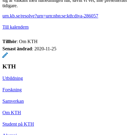
sig är välkänt men härledningen har, såvitt vi vet, inte presenterats
tidigare.
urn.kb.se/resolve?urn=urn:nbn:se:kth:diva-286057
Till kalendern
Tillhör
: Om KTH
Senast ändrad
:
2020-11-25
KTH
Utbildning
Forskning
Samverkan
Om KTH
Student på KTH