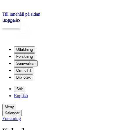
Till innehåll på sidan
Logga in
kth.se
Utbildning
Forskning
Samverkan
Om KTH
Bibliotek
Sök
English
Meny
Kalender
Forskning