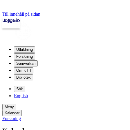
Till innehåll på sidan
Logga in
kth.se
Utbildning
Forskning
Samverkan
Om KTH
Bibliotek
Sök
English
Meny
Kalender
Forskning