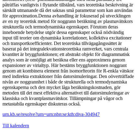
påträffas vanligtvis i flytande tillstånd, vars teoretiska beskrivning är
särskilt utmanande då det saknas små parametrar som kan användas
för approximation.Denna avhandling är fokuserad på utvecklingen
av en ny teoretisk metod för noggrann beräkning av plasmavätskors
strukturella och termodynamiska egenskaper. Förutom deras
inneboende betydelse utgör dessa egenskaper också nödvändig
input till teorier om dynamiska korrelationer, kollektiva excitationer
och transportkoefficienter. Det teoretiska tillvägagångssättet är
baserat på det integralekvationsteoretiska ramverket, vars centrala
kvantitet är bryggfunktionen; ett abstrakt objekt för diagrammatisk
analys som är omöjligt att beräkna eller ens approximera genom
expansioner av virialtyp. Här bestäms bryggfunktionen noggrant
genom att kombinera element från isomorfteorin för R-enkla vätskor
med indirekta extraktioner från datorsimuleringar. Den oöverträffade
nivån av noggrannhet i både de strukturella och termodynamiska
egenskaperna och den mycket låga beräkningskostnaden, gör
metoden till det mest effektiva alternativet till datorsimuleringar av
klassiska och kvantplasmavätskor. Tillämpningar på vågor och
metastabila egenskaper diskuteras också.
urn.kb.se/resolve?urn=urn:nbn:se:kth:diva-304947
Till kalendern