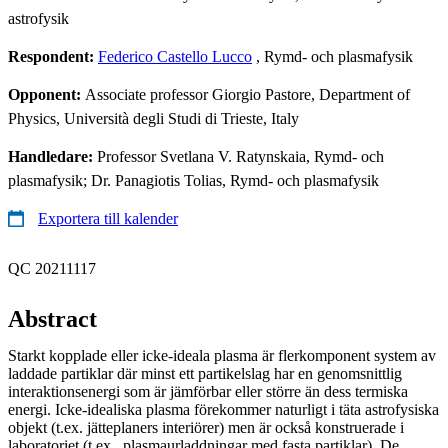
astrofysik
Respondent:
Federico Castello Lucco
, Rymd- och plasmafysik
Opponent:
Associate professor Giorgio Pastore, Department of
Physics, Università degli Studi di Trieste, Italy
Handledare:
Professor Svetlana V. Ratynskaia, Rymd- och
plasmafysik; Dr. Panagiotis Tolias, Rymd- och plasmafysik
Exportera till kalender
QC 20211117
Abstract
Starkt kopplade eller icke-ideala plasma är flerkomponent system av
laddade partiklar där minst ett partikelslag har en genomsnittlig
interaktionsenergi som är jämförbar eller större än dess termiska
energi. Icke-idealiska plasma förekommer naturligt i täta astrofysiska
objekt (t.ex. jätteplaners interiörer) men är också konstruerade i
laboratoriet (t.ex. plasmaurladdningar med fasta partiklar). De