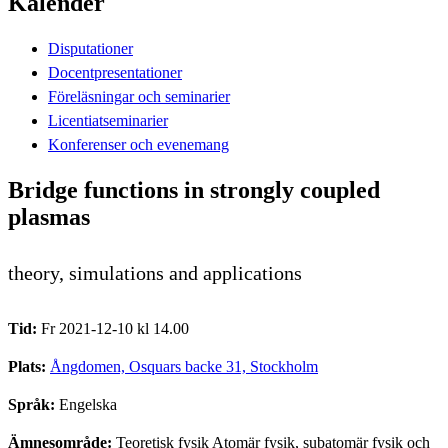
Kalender
Disputationer
Docentpresentationer
Föreläsningar och seminarier
Licentiatseminarier
Konferenser och evenemang
Bridge functions in strongly coupled
plasmas
theory, simulations and applications
Tid:
Fr 2021-12-10 kl 14.00
Plats:
Ångdomen, Osquars backe 31, Stockholm
Språk:
Engelska
Ämnesområde:
Teoretisk fysik Atomär fysik, subatomär fysik och