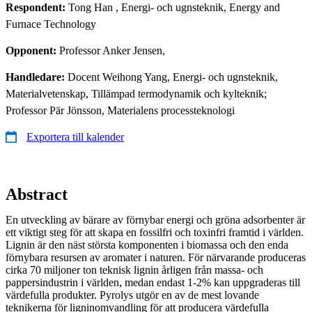
Respondent:
Tong Han
, Energi- och ugnsteknik, Energy and
Furnace Technology
Opponent:
Professor Anker Jensen,
Handledare:
Docent Weihong Yang, Energi- och ugnsteknik,
Materialvetenskap, Tillämpad termodynamik och kylteknik;
Professor Pär Jönsson, Materialens processteknologi
Exportera till kalender
Abstract
En utveckling av bärare av förnybar energi och gröna adsorbenter är
ett viktigt steg för att skapa en fossilfri och toxinfri framtid i världen.
Lignin är den näst största komponenten i biomassa och den enda
förnybara resursen av aromater i naturen. För närvarande produceras
cirka 70 miljoner ton teknisk lignin årligen från massa- och
pappersindustrin i världen, medan endast 1-2% kan uppgraderas till
värdefulla produkter. Pyrolys utgör en av de mest lovande
teknikerna för ligninomvandling för att producera värdefulla