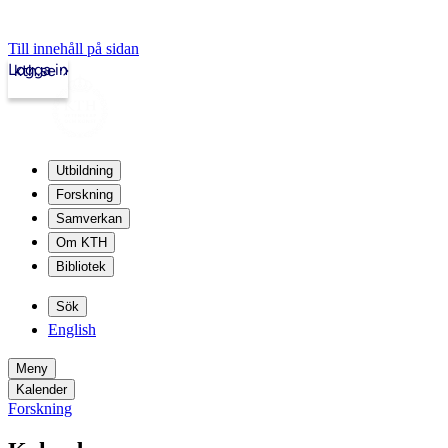
Till innehåll på sidan
Logga in
kth.se
Utbildning
Forskning
Samverkan
Om KTH
Bibliotek
Sök
English
Meny
Kalender
Forskning