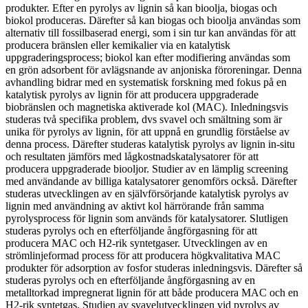
produkter. Efter en pyrolys av lignin så kan bioolja, biogas och
biokol produceras. Därefter så kan biogas och bioolja användas som
alternativ till fossilbaserad energi, som i sin tur kan användas för att
producera bränslen eller kemikalier via en katalytisk
uppgraderingsprocess; biokol kan efter modifiering användas som
en grön adsorbent för avlägsnande av anjoniska föroreningar. Denna
avhandling bidrar med en systematisk forskning med fokus på en
katalytisk pyrolys av lignin för att producera uppgraderade
biobränslen och magnetiska aktiverade kol (MAC). Inledningsvis
studeras två specifika problem, dvs svavel och smältning som är
unika för pyrolys av lignin, för att uppnå en grundlig förståelse av
denna process. Därefter studeras katalytisk pyrolys av lignin in-situ
och resultaten jämförs med lågkostnadskatalysatorer för att
producera uppgraderade biooljor. Studier av en lämplig screening
med användande av billiga katalysatorer genomförs också. Därefter
studeras utvecklingen av en självförsörjande katalytisk pyrolys av
lignin med användning av aktivt kol härrörande från samma
pyrolysprocess för lignin som används för katalysatorer. Slutligen
studeras pyrolys och en efterföljande ångförgasning för att
producera MAC och H2-rik syntetgaser. Utvecklingen av en
strömlinjeformad process för att producera högkvalitativa MAC
produkter för adsorption av fosfor studeras inledningsvis. Därefter så
studeras pyrolys och en efterföljande ångförgasning av en
metalltorkad impregnerat lignin för att både producera MAC och en
H2-rik syntetgas. Studien av svavelutvecklingen vid pyrolys av