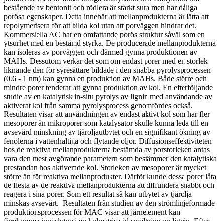
bestående av bentonit och rödlera är starkt sura men har dåliga
porösa egenskaper. Detta innebär att mellanprodukterna är lätta att
repolymerisera för att bilda kol utan att porväggen hindrar det.
Kommersiella AC har en omfattande porös struktur såväl som en
ytsurhet med en bestämd styrka. De producerade mellanprodukterna
kan isoleras av porväggen och därmed gynna produktionen av
MAHs. Dessutom verkar det som om endast porer med en storlek
liknande den för syresättare bildade i den snabba pyrolysprocessen
(0.6 - 1 nm) kan gynna en produktion av MAHs. Både större och
mindre porer tenderar att gynna produktion av kol. En efterföljande
studie av en katalytisk in-situ pyrolys av lignin med användande av
aktiverat kol från samma pyrolysprocess genomfördes också.
Resultaten visar att användningen av endast aktivt kol som har fler
mesoporer än mikroporer som katalysator skulle kunna leda till en
avsevärd minskning av tjäroljautbytet och en signifikant ökning av
fenolerna i vattenhaltiga och flytande oljor. Diffusionseffektiviteten
hos de reaktiva mellanprodukterna bestämda av porstorleken antas
vara den mest avgörande parametern som bestämmer den katalytiska
prestandan hos aktiverade kol. Storleken av mesoporer är mycket
större än för reaktiva mellanprodukter. Därför kunde dessa porer låta
de flesta av de reaktiva mellanprodukterna att diffundera snabbt och
reagera i sina porer. Som ett resultat så kan utbytet av tjärolja
minskas avsevärt. Resultaten från studien av den strömlinjeformade
produktionsprocessen för MAC visar att järnelement kan
förekomma inneslutna i en kolmatris vid smältning av lignin. Efter