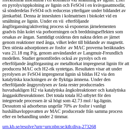
en pyrolys/uppkolning av lignin och FeSO4 i en kvävgasatmosfär,
så sönderdelas FeSO4 och reduceras ytterligare under bildandet av
järnkarbid. Denna är innesluten i kolmatrisen i biokolet vid en
smältning av lignin. Under en vii efterföljande
ångförgansing/aktivering process så exponeras järnelementen
gradvis från kolet via porborrningen och breddningseffekten som
orsakas av ångan. Samtidigt oxideras den nakna delen av järnet
genom reaktioner med ånga, vilket leder till bildande av magnetit.
Den största adsorptionen av fosfor av MAC proverna beräknades
vara 21.18 mg P/g, genom användandet av Langmuir-Freundlich
modellen. Studier genomfördes också av pyrolys och en
efterföljande ångförgasning av metalltorkat impregnerat lignin för att
producera MAC och H2-rik syntetgas. Resultaten visar att under
pyrolysen av FeSO4 impregnerat lignin så bildas H2 via den
katalytiska krackningen av de flyktiga ämnena. Under den
efterföljande ångpyrolysen av fasta rester producerades
huvudsakligen H2 via katalytiska ångkolreaktioner och katalytiska
ånggaskiftesreaktioner. Det totala totala H2-utbytet för den
integrerade processen är så högt som 42.73 mol / kg-lignin.
Dessutom så adsorberas ungefär 70% av fosfor i vanligt
hushållsavloppsvatten av MAC producerade från samma process
efter en behandling under 2 timmar.
urn.kb.se/resolve?urn=urn:nbn:se:kth:diva-273268