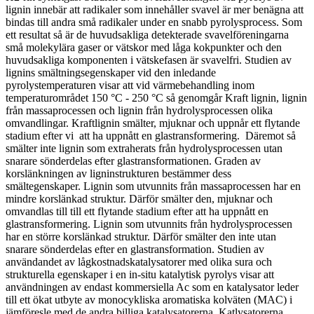
lignin innebär att radikaler som innehåller svavel är mer benägna att
bindas till andra små radikaler under en snabb pyrolysprocess. Som
ett resultat så är de huvudsakliga detekterade svavelföreningarna
små molekylära gaser or vätskor med låga kokpunkter och den
huvudsakliga komponenten i vätskefasen är svavelfri. Studien av
lignins smältningsegenskaper vid den inledande
pyrolystemperaturen visar att vid värmebehandling inom
temperaturområdet 150 °C - 250 °C så genomgår Kraft lignin, lignin
från massaprocessen och lignin från hydrolysprocessen olika
omvandlingar. Kraftlignin smälter, mjuknar och uppnår ett flytande
stadium efter vi att ha uppnått en glastransformering. Däremot så
smälter inte lignin som extraherats från hydrolysprocessen utan
snarare sönderdelas efter glastransformationen. Graden av
korslänkningen av ligninstrukturen bestämmer dess
smältegenskaper. Lignin som utvunnits från massaprocessen har en
mindre korslänkad struktur. Därför smälter den, mjuknar och
omvandlas till till ett flytande stadium efter att ha uppnått en
glastransformering. Lignin som utvunnits från hydrolysprocessen
har en större korslänkad struktur. Därför smälter den inte utan
snarare sönderdelas efter en glastransformation. Studien av
användandet av lågkostnadskatalysatorer med olika sura och
strukturella egenskaper i en in-situ katalytisk pyrolys visar att
användningen av endast kommersiella Ac som en katalysator leder
till ett ökat utbyte av monocykliska aromatiska kolväten (MAC) i
jämföresle med de andra billiga katalysatorerna. Katlysatorerna