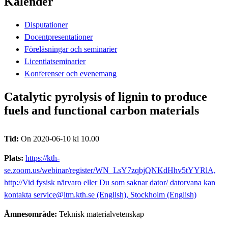
Kalender
Disputationer
Docentpresentationer
Föreläsningar och seminarier
Licentiatseminarier
Konferenser och evenemang
Catalytic pyrolysis of lignin to produce
fuels and functional carbon materials
Tid:
On 2020-06-10 kl 10.00
Plats:
https://kth-
se.zoom.us/webinar/register/WN_LsY7zqbjQNKdHhv5tYYRlA,
http://Vid fysisk närvaro eller Du som saknar dator/ datorvana kan
kontakta service@itm.kth.se (English), Stockholm (English)
Ämnesområde:
Teknisk materialvetenskap