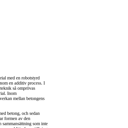
ial med en robotstyrd
nom en additiv process. I
a teknik så omprövas
ial. Inom
amverkan mellan betongens
.
s med betong, och sedan
tar formen av den
en sammansättning som inte