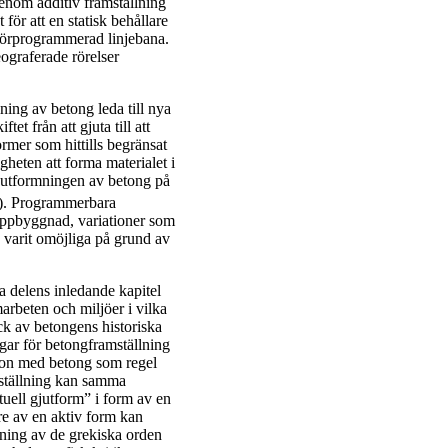
genom additiv framställning
 för att en statisk behållare
 förprogrammerad linjebana.
ograferade rörelser
ning av betong leda till nya
et från att gjuta till att
rmer som hittills begränsat
gheten att forma materialet i
 utformningen av betong på
. Programmerbara
 uppbyggnad, variationer som
re varit omöjliga på grund av
ta delens inledande kapitel
arbeten och miljöer i vilka
ck av betongens historiska
ngar för betongframställning
ion med betong som regel
mställning kan samma
tuell gjutform” i form av en
re av en aktiv form kan
gning av de grekiska orden