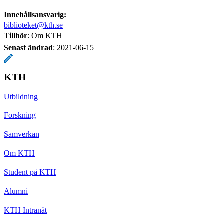
Innehållsansvarig:
biblioteket@kth.se
Tillhör
: Om KTH
Senast ändrad
:
2021-06-15
KTH
Utbildning
Forskning
Samverkan
Om KTH
Student på KTH
Alumni
KTH Intranät