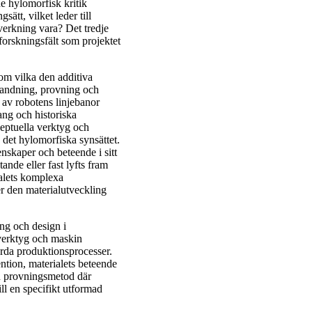
de hylomorfisk kritik
ätt, vilket leder till
lverkning vara? Det tredje
 forskningsfält som projektet
m vilka den additiva
blandning, provning och
av robotens linjebanor
ng och historiska
ceptuella verktyg och
 det hylomorfiska synsättet.
enskaper och beteende i sitt
ande eller fast lyfts fram
ialets komplexa
er den materialutveckling
ong och design i
 verktyg och maskin
yrda produktionsprocesser.
ntion, materialets beteende
n provningsmetod där
ll en specifikt utformad