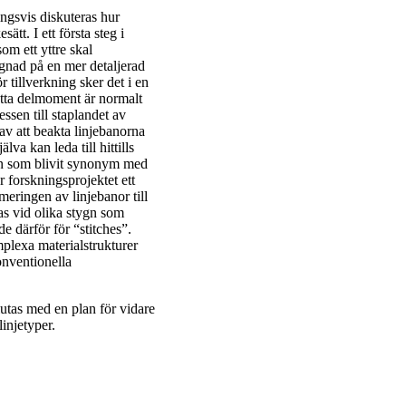
ingsvis diskuteras hur
tt. I ett första steg i
om ett yttre skal
ggnad på en mer detaljerad
tillverkning sker det i en
etta delmoment är normalt
sen till staplandet av
v att beakta linjebanorna
va kan leda till hittills
pen som blivit synonym med
r forskningsprojektet ett
meringen av linjebanor till
as vid olika stygn som
de därför för “stitches”.
plexa materialstrukturer
onventionella
lutas med en plan för vidare
injetyper.