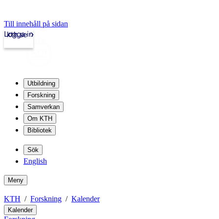
Till innehåll på sidan
Logga in
kth.se
Utbildning
Forskning
Samverkan
Om KTH
Bibliotek
Sök
English
Meny
KTH
Forskning
Kalender
Kalender