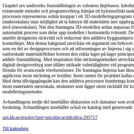
I kapitel sex undersöks framställningen av robotens linjebanor. Inledn
existerande metoder och programverktyg främjar ett hylomorfiskt tankesä
processen representeras solida kroppar i ett 3D-modelleringsprogram s
(makroskalan) utan möjlighet att ta hänsyn till materialets inre uppby
nivå (mesoskalan). När den framtagna 3D-modellen sedan anpassas för 
automatisk process som delar upp modellen i horisontella tvärsnitt. D
utanför designerns räckvidd och reducerar den additiva byggnadsproces
konturlinjer. Mot denna bakgrund utvecklas ett argument om behovet a
som en del av designprocessen och att utformningen av linjerna i sig själ
outforskade materialeffekter bortom den enkla lager-på-lager princi
additiv framställning. Med inspiration från stickningstekniker utveckla
digitalt designverktyg som tillåter utökade valmöjligheter vid program
förmån för avancerade rörelsemönster. De framtagna linjerna kan likn
appliceras inom stickning av textilier. Inom ramen för projektet kallas 
Med detta tillvägagångsätt kan den additiva processen frambringa kom
inom materialets mesoskala, strukturer som ligger utom räckhåll för k
modelleringsmetoder.
Avhandlingens tredje del innehåller diskussion och slutsatser som avs
forskning. Avhandlingen innehåller också en katalog med genererade l
urn.kb.se/resolve?urn=urn:nbn:se:kth:diva-295717
Till kalendern