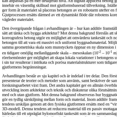
kan anpassas på en mer detaljerad nivå. Att digitalt applicera betong 
innebär en väsentlig skillnad mot gjutformsbaserad tillverkning. Istället
ger form åt materialet så placeras betongen av en robotarm utefter en
Gjutprocessen ersätts därmed av ett dynamiskt flöde där robotens kore
vägleder materialet.
Den övergripande frågan i avhandlingen är – hur kan additiv framställ
sätt att tänka och bygga arkitektur? Mot denna bakgrund föreslås att skift
koreografera betong utgör en möjlighet att omvärdera tankesätt och no
betongen till att vara ett massivt och uniformt byggnadsmaterial. Möjli
samma geometriska skala som munstyckets öppnar en ny dimension i
-2
-1
en tidigare omöjlig mellanliggande skala – mesoskalan (10
– 10
m)
rörelsemönster ger möjlighet att skapa lokala variationer i betongens
i sin tur resulterar i intrikata och porösa materialstrukturer som tidiga
gjutformens begränsningar.
Avhandlingen består av sju kapitel och är indelad i tre delar. Den förs
presenterar de teorier och metoder som använts, samt beskriver de sam
forskningsarbetet växt fram. Det andra kapitalet ger en allmän överbli
utveckling inom arkitektur och teknik och diskuterar olika förutsättni
med och utan gjutform. Mot denna bakgrund observeras hur byggnat
gör en tydlig särskiljning mellan form och material. Inom additiv fra
tendens urskiljas genom att den fysiska gjutformen ersätts med en “vir
3D-modell. Denna tendens att reducera material till en passiv mottaga
härledas till ett utpräglat hylomorfiskt tankesätt som är en sammansla