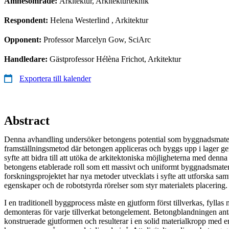
Ämnesområde:
Arkitektur, Arkitekturteknik
Respondent:
Helena Westerlind
, Arkitektur
Opponent:
Professor Marcelyn Gow, SciArc
Handledare:
Gästprofessor Hélèna Frichot, Arkitektur
Exportera till kalender
Abstract
Denna avhandling undersöker betongens potential som byggnadsmater
framställningsmetod där betongen appliceras och byggs upp i lager ge
syfte att bidra till att utöka de arkitektoniska möjligheterna med denn
betongens etablerade roll som ett massivt och uniformt byggnadsmater
forskningsprojektet har nya metoder utvecklats i syfte att utforska s
egenskaper och de robotstyrda rörelser som styr materialets placering
I en traditionell byggprocess måste en gjutform först tillverkas, fylla
demonteras för varje tillverkat betongelement. Betongblandningen an
konstruerade gjutformen och resulterar i en solid materialkropp med 