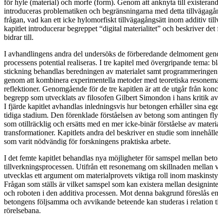
för hyle (material) och morfe (form). Genom att anknyta till existeran
introduceras problematiken och begränsningarna med detta tillvägagångs
frågan, vad kan ett icke hylomorfiskt tillvägagångsätt inom additiv til
kapitlet introducerar begreppet “digital materialitet” och beskriver det
bidrar till.
I avhandlingens andra del undersöks de förberedande delmoment geno
processens potential realiseras. I tre kapitel med övergripande tema: 
stickning behandlas beredningen av materialet samt programmeringen 
genom att kombinera experimentella metoder med teoretiska resonema
reflektioner. Genomgående för de tre kapitlen är att de utgår från kon
begrepp som utvecklats av filosofen Gilbert Simondon i hans kritik av
I fjärde kapitlet avhandlas inledningsvis hur betongen erhåller sina eg
tidiga stadium. Den förenklade förståelsen av betong som antingen flyt
som otillräcklig och ersätts med en mer icke-binär förståelse av mater
transformationer. Kapitlets andra del beskriver en studie som innehåll
som varit nödvändig för forskningens praktiska arbete.
I det femte kapitlet behandlas nya möjligheter för samspel mellan bet
tillverkningsprocessen. Utifrån ett resonemang om skillnaden mellan
utvecklas ett argument om materialprovets viktiga roll inom maskinst
Frågan som ställs är vilket samspel som kan existera mellan designinte
och roboten i den additiva processen. Mot denna bakgrund föreslås e
betongens följsamma och avvikande beteende kan studeras i relation ti
rörelsebana.