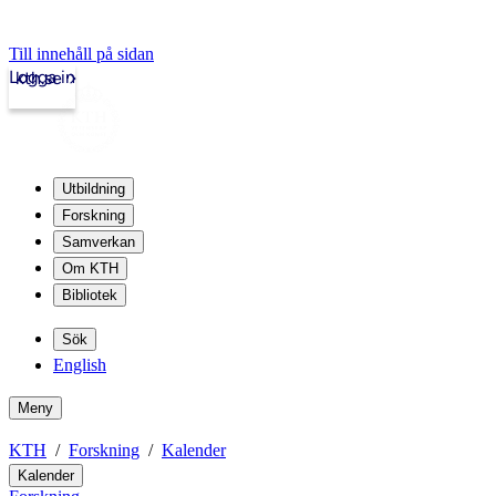
Till innehåll på sidan
Logga in
kth.se
Utbildning
Forskning
Samverkan
Om KTH
Bibliotek
Sök
English
Meny
KTH
Forskning
Kalender
Kalender