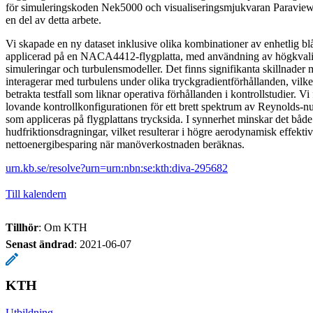
för simuleringskoden Nek5000 och visualiseringsmjukvaran Paraview
en del av detta arbete.
Vi skapade en ny dataset inklusive olika kombinationer av enhetlig b
applicerad på en NACA4412-flygplatta, med användning av högkvali
simuleringar och turbulensmodeller. Det finns signifikanta skillnader 
interagerar med turbulens under olika tryckgradientförhållanden, vilket
betrakta testfall som liknar operativa förhållanden i kontrollstudier. V
lovande kontrollkonfigurationen för ett brett spektrum av Reynolds-n
som appliceras på flygplattans trycksida. I synnerhet minskar det både
hudfriktionsdragningar, vilket resulterar i högre aerodynamisk effektivi
nettoenergibesparing när manöverkostnaden beräknas.
urn.kb.se/resolve?urn=urn:nbn:se:kth:diva-295682
Till kalendern
Tillhör
: Om KTH
Senast ändrad
:
2021-06-07
KTH
Utbildning