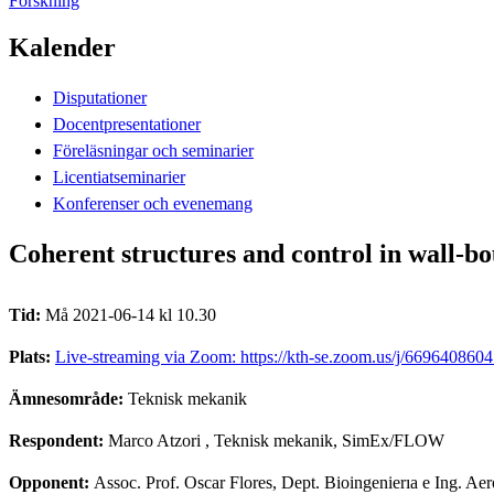
Forskning
Kalender
Disputationer
Docentpresentationer
Föreläsningar och seminarier
Licentiatseminarier
Konferenser och evenemang
Coherent structures and control in wall-b
Tid:
Må 2021-06-14 kl 10.30
Plats:
Live-streaming via Zoom: https://kth-se.zoom.us/j/6696408604
Ämnesområde:
Teknisk mekanik
Respondent:
Marco Atzori
, Teknisk mekanik, SimEx/FLOW
Opponent:
Assoc. Prof. Oscar Flores, Dept. Bioingenierıa e Ing. Ae