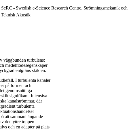
, SeRC - Swedish e-Science Research Centre, Strömningsmekanik och
 Teknisk Akustik
 av väggbunden turbulens:
och medelflödesegenskaper
ryckgradientgräns skikten.
diefall. I turbulenta kanaler
kter på formen och
det genomsnittliga
kilt signifikant. Intensiva
diska kanalströmmar, där
gradient turbulenta
luktuationshändelser
r på att sammanhängande
 av den yttre toppen i
alys och en adapter på plats