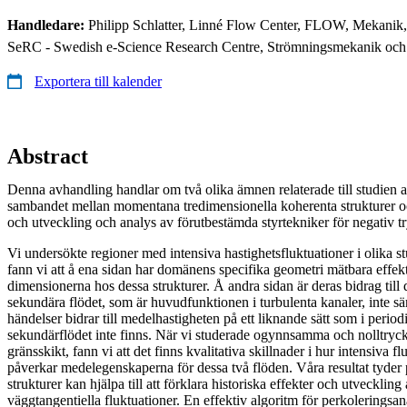
Handledare:
Philipp Schlatter, Linné Flow Center, FLOW, Mekanik
SeRC - Swedish e-Science Research Centre, Strömningsmekanik och
Exportera till kalender
Abstract
Denna avhandling handlar om två olika ämnen relaterade till studien
sambandet mellan momentana tredimensionella koherenta strukturer 
och utveckling och analys av förutbestämda styrtekniker för negativ t
Vi undersökte regioner med intensiva hastighetsfluktuationer i olika stu
fann vi att å ena sidan har domänens specifika geometri mätbara effe
dimensionerna hos dessa strukturer. Å andra sidan är deras bidrag till 
sekundära flödet, som är huvudfunktionen i turbulenta kanaler, inte särs
händelser bidrar till medelhastigheten på ett liknande sätt som i perio
sekundärflödet inte finns. När vi studerade ogynnsamma och nolltryck
gränsskikt, fann vi att det finns kvalitativa skillnader i hur intensiva f
påverkar medelegenskaperna för dessa två flöden. Våra resultat tyde
strukturer kan hjälpa till att förklara historiska effekter och utveckling
väggtangentiella fluktuationer. En effektiv algoritm för perkoleringsan