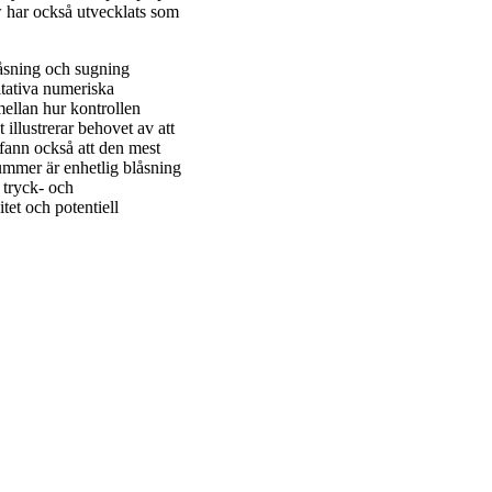
 har också utvecklats som
låsning och sugning
tativa numeriska
mellan hur kontrollen
 illustrerar behovet av att
i fann också att den mest
ummer är enhetlig blåsning
 tryck- och
tet och potentiell