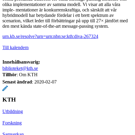
olika implementationer av samma modell. Vi visar att alla våra
imple- mentationer är konkurrenskraftiga, och särskilt att vår
hybridmodell har betydande fördelar i ett brett spektrum av
scenarion, vilket leder till förbättringar på upp till 27× jämfört med
den mest kända state-of-the-art message-passing system.
urn.kb.se/resolve?urn=urn:nbn:se:kth:diva-267324
Till kalendern
Innehållsansvarig:
biblioteket@kth.se
Tillhör
: Om KTH
Senast ändrad
:
2020-02-07
KTH
Utbildning
Forskning
Samverkan