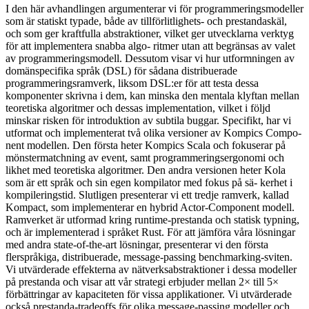
I den här avhandlingen argumenterar vi för programmeringsmodeller
som är statiskt typade, både av tillförlitlighets- och prestandaskäl,
och som ger kraftfulla abstraktioner, vilket ger utvecklarna verktyg
för att implementera snabba algo- ritmer utan att begränsas av valet
av programmeringsmodell. Dessutom visar vi hur utformningen av
domänspecifika språk (DSL) för sådana distribuerade
programmeringsramverk, liksom DSL:er för att testa dessa
komponenter skrivna i dem, kan minska den mentala klyftan mellan
teoretiska algoritmer och dessas implementation, vilket i följd
minskar risken för introduktion av subtila buggar. Specifikt, har vi
utformat och implementerat två olika versioner av Kompics Compo-
nent modellen. Den första heter Kompics Scala och fokuserar på
mönstermatchning av event, samt programmeringsergonomi och
likhet med teoretiska algoritmer. Den andra versionen heter Kola
som är ett språk och sin egen kompilator med fokus på sä- kerhet i
kompileringstid. Slutligen presenterar vi ett tredje ramverk, kallad
Kompact, som implementerar en hybrid Actor-Component modell.
Ramverket är utformad kring runtime-prestanda och statisk typning,
och är implementerad i språket Rust. För att jämföra våra lösningar
med andra state-of-the-art lösningar, presenterar vi den första
flerspråkiga, distribuerade, message-passing benchmarking-sviten.
Vi utvärderade effekterna av nätverksabstraktioner i dessa modeller
på prestanda och visar att vår strategi erbjuder mellan 2× till 5×
förbättringar av kapaciteten för vissa applikationer. Vi utvärderade
också prestanda-tradeoffs för olika message-passing modeller och