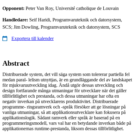
Opponent:
Peter Van Roy, Université catholique de Louvain
Handledare:
Seif Haridi, Programvaruteknik och datorsystem,
SCS; Jim Dowling, Programvaruteknik och datorsystem, SCS
Exportera till kalender
Abstract
Distribuerade system, det vill säga system som tolererar partiella fel
medan paral- lelism utnyttjas, är en grundläggande del av landskapet
för mjukvaruutveckling idag. Ändå utgör dessas utveckling och
design fortfarande många utmaningar för utvecklare när det gäller
tillförlitlighet och prestanda, och dessa utmaningar har ofta en
negativ inverkan på utvecklarens produktivitet. Distribuerade
programme- ringsramverk och -språk försöker att ge lösningar på
vanliga utmaningar, så att applikationsutvecklare kan fokusera på
applikationslogik. Sådant ramverk eller språk är baserad på en
programmeringsmodell, vars val har en betydande inverkan både på
applikationernas runtime-prestanda, liksom dessas tillförlitlighet.