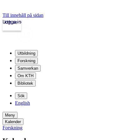
Till innehåll på sidan
Logga in
kth.se
Utbildning
Forskning
Samverkan
Om KTH
Bibliotek
Sök
English
Meny
Kalender
Forskning