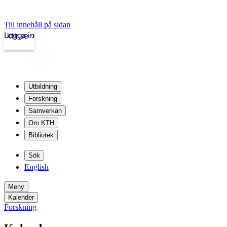
Till innehåll på sidan
Logga in
kth.se
Utbildning
Forskning
Samverkan
Om KTH
Bibliotek
Sök
English
Meny
Kalender
Forskning