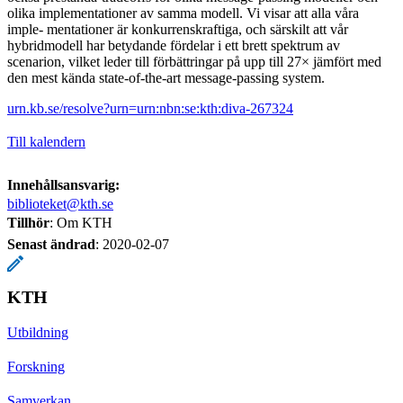
olika implementationer av samma modell. Vi visar att alla våra
imple- mentationer är konkurrenskraftiga, och särskilt att vår
hybridmodell har betydande fördelar i ett brett spektrum av
scenarion, vilket leder till förbättringar på upp till 27× jämfört med
den mest kända state-of-the-art message-passing system.
urn.kb.se/resolve?urn=urn:nbn:se:kth:diva-267324
Till kalendern
Innehållsansvarig:
biblioteket@kth.se
Tillhör
: Om KTH
Senast ändrad
:
2020-02-07
KTH
Utbildning
Forskning
Samverkan