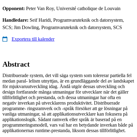
Opponent:
Peter Van Roy, Université catholique de Louvain
Handledare:
Seif Haridi, Programvaruteknik och datorsystem,
SCS; Jim Dowling, Programvaruteknik och datorsystem, SCS
Exportera till kalender
Abstract
Distribuerade system, det vill säga system som tolererar partiella fel
medan paral- lelism utnyttjas, är en grundläggande del av landskapet
för mjukvaruutveckling idag. Ändå utgör dessas utveckling och
design fortfarande många utmaningar för utvecklare när det gäller
tillförlitlighet och prestanda, och dessa utmaningar har ofta en
negativ inverkan på utvecklarens produktivitet. Distribuerade
programme- ringsramverk och -språk försöker att ge lösningar på
vanliga utmaningar, så att applikationsutvecklare kan fokusera på
applikationslogik. Sådant ramverk eller språk är baserad på en
programmeringsmodell, vars val har en betydande inverkan både på
applikationernas runtime-prestanda, liksom dessas tillförlitlighet.