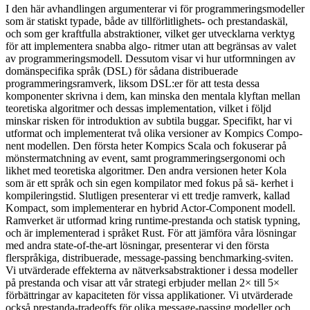
I den här avhandlingen argumenterar vi för programmeringsmodeller
som är statiskt typade, både av tillförlitlighets- och prestandaskäl,
och som ger kraftfulla abstraktioner, vilket ger utvecklarna verktyg
för att implementera snabba algo- ritmer utan att begränsas av valet
av programmeringsmodell. Dessutom visar vi hur utformningen av
domänspecifika språk (DSL) för sådana distribuerade
programmeringsramverk, liksom DSL:er för att testa dessa
komponenter skrivna i dem, kan minska den mentala klyftan mellan
teoretiska algoritmer och dessas implementation, vilket i följd
minskar risken för introduktion av subtila buggar. Specifikt, har vi
utformat och implementerat två olika versioner av Kompics Compo-
nent modellen. Den första heter Kompics Scala och fokuserar på
mönstermatchning av event, samt programmeringsergonomi och
likhet med teoretiska algoritmer. Den andra versionen heter Kola
som är ett språk och sin egen kompilator med fokus på sä- kerhet i
kompileringstid. Slutligen presenterar vi ett tredje ramverk, kallad
Kompact, som implementerar en hybrid Actor-Component modell.
Ramverket är utformad kring runtime-prestanda och statisk typning,
och är implementerad i språket Rust. För att jämföra våra lösningar
med andra state-of-the-art lösningar, presenterar vi den första
flerspråkiga, distribuerade, message-passing benchmarking-sviten.
Vi utvärderade effekterna av nätverksabstraktioner i dessa modeller
på prestanda och visar att vår strategi erbjuder mellan 2× till 5×
förbättringar av kapaciteten för vissa applikationer. Vi utvärderade
också prestanda-tradeoffs för olika message-passing modeller och