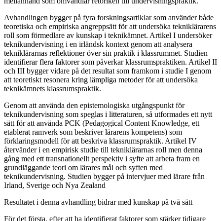
mellanhand som omvandlar retoriken till undervisningspraktik.
Avhandlingen bygger på fyra forskningsartiklar som använder både
teoretiska och empiriska angreppsätt för att undersöka tekniklärarens
roll som förmedlare av kunskap i teknikämnet. Artikel I undersöker
teknikundervisning i en irländsk kontext genom att analysera
tekniklärarnas reflektioner över sin praktik i klassrummet. Studien
identifierar flera faktorer som påverkar klassrumspraktiken. Artikel II
och III bygger vidare på det resultat som framkom i studie I genom
att teoretiskt resonera kring lämpliga metoder för att undersöka
teknikämnets klassrumspraktik.
Genom att använda den epistemologiska utgångspunkt för
teknikundervisning som speglas i litteraturen, så utformades ett nytt
sätt för att använda PCK (Pedagogical Content Knowledge, ett
etablerat ramverk som beskriver lärarens kompetens) som
förklaringsmodell för att beskriva klassrumspraktik. Artikel IV
återvänder i en empirisk studie till tekniklärarnas roll men denna
gång med ett transnationellt perspektiv i syfte att arbeta fram en
grundläggande teori om lärares mål och syften med
teknikundervisning. Studien bygger på intervjuer med lärare från
Irland, Sverige och Nya Zealand
Resultatet i denna avhandling bidrar med kunskap på två sätt
För det första, efter att ha identifierat faktorer som stärker tidigare