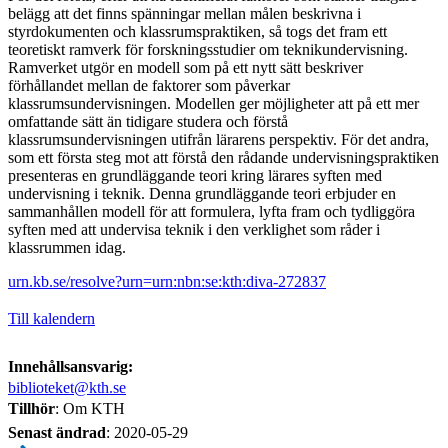
belägg att det finns spänningar mellan målen beskrivna i
styrdokumenten och klassrumspraktiken, så togs det fram ett
teoretiskt ramverk för forskningsstudier om teknikundervisning.
Ramverket utgör en modell som på ett nytt sätt beskriver
förhållandet mellan de faktorer som påverkar
klassrumsundervisningen. Modellen ger möjligheter att på ett mer
omfattande sätt än tidigare studera och förstå
klassrumsundervisningen utifrån lärarens perspektiv. För det andra,
som ett första steg mot att förstå den rådande undervisningspraktiken
presenteras en grundläggande teori kring lärares syften med
undervisning i teknik. Denna grundläggande teori erbjuder en
sammanhållen modell för att formulera, lyfta fram och tydliggöra
syften med att undervisa teknik i den verklighet som råder i
klassrummen idag.
urn.kb.se/resolve?urn=urn:nbn:se:kth:diva-272837
Till kalendern
Innehållsansvarig:
biblioteket@kth.se
Tillhör
: Om KTH
Senast ändrad
:
2020-05-29