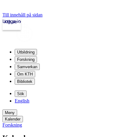
Till innehåll på sidan
Logga in
kth.se
Utbildning
Forskning
Samverkan
Om KTH
Bibliotek
Sök
English
Meny
Kalender
Forskning