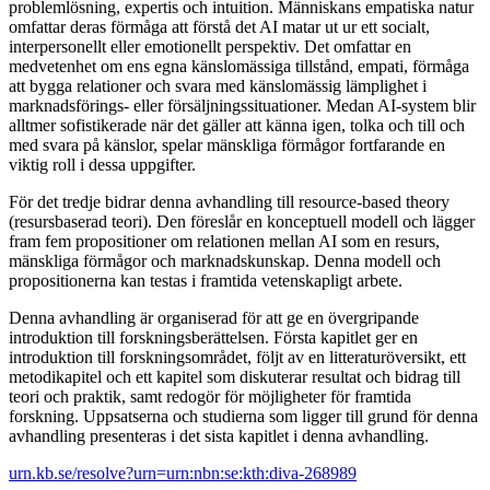
problemlösning, expertis och intuition. Människans empatiska natur
omfattar deras förmåga att förstå det AI matar ut ur ett socialt,
interpersonellt eller emotionellt perspektiv. Det omfattar en
medvetenhet om ens egna känslomässiga tillstånd, empati, förmåga
att bygga relationer och svara med känslomässig lämplighet i
marknadsförings- eller försäljningssituationer. Medan AI-system blir
alltmer sofistikerade när det gäller att känna igen, tolka och till och
med svara på känslor, spelar mänskliga förmågor fortfarande en
viktig roll i dessa uppgifter.
För det tredje bidrar denna avhandling till resource-based theory
(resursbaserad teori). Den föreslår en konceptuell modell och lägger
fram fem propositioner om relationen mellan AI som en resurs,
mänskliga förmågor och marknadskunskap. Denna modell och
propositionerna kan testas i framtida vetenskapligt arbete.
Denna avhandling är organiserad för att ge en övergripande
introduktion till forskningsberättelsen. Första kapitlet ger en
introduktion till forskningsområdet, följt av en litteraturöversikt, ett
metodikapitel och ett kapitel som diskuterar resultat och bidrag till
teori och praktik, samt redogör för möjligheter för framtida
forskning. Uppsatserna och studierna som ligger till grund för denna
avhandling presenteras i det sista kapitlet i denna avhandling.
urn.kb.se/resolve?urn=urn:nbn:se:kth:diva-268989