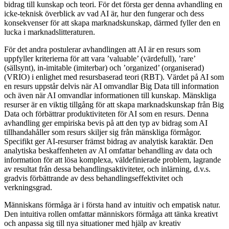
bidrag till kunskap och teori. För det första ger denna avhandling en
icke-teknisk överblick av vad AI är, hur den fungerar och dess
konsekvenser för att skapa marknadskunskap, därmed fyller den en
lucka i marknadslitteraturen.
För det andra postulerar avhandlingen att AI är en resurs som
uppfyller kriterierna för att vara ’valuable’ (värdefull), ’rare’
(sällsynt), in-imitable (imiterbar) och ’organized’ (organiserad)
(VRIO) i enlighet med resursbaserad teori (RBT). Värdet på AI som
en resurs uppstår delvis när AI omvandlar Big Data till information
och även när AI omvandlar informationen till kunskap. Mänskliga
resurser är en viktig tillgång för att skapa marknadskunskap från Big
Data och förbättrar produktiviteten för AI som en resurs. Denna
avhandling ger empiriska bevis på att den typ av bidrag som AI
tillhandahåller som resurs skiljer sig från mänskliga förmågor.
Specifikt ger AI-resurser främst bidrag av analytisk karaktär. Den
analytiska beskaffenheten av AI omfattar behandling av data och
information för att lösa komplexa, väldefinierade problem, lagrande
av resultat från dessa behandlingsaktiviteter, och inlärning, d.v.s.
gradvis förbättrande av dess behandlingseffektivitet och
verkningsgrad.
Människans förmåga är i första hand av intuitiv och empatisk natur.
Den intuitiva rollen omfattar människors förmåga att tänka kreativt
och anpassa sig till nya situationer med hjälp av kreativ