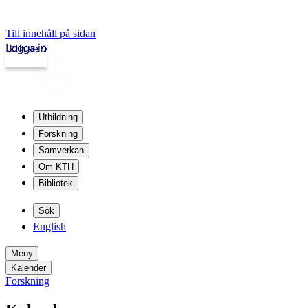
Till innehåll på sidan
Logga in
kth.se
Utbildning
Forskning
Samverkan
Om KTH
Bibliotek
Sök
English
Meny
Kalender
Forskning