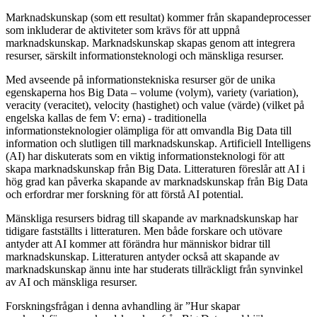
Marknadskunskap (som ett resultat) kommer från skapandeprocesser
som inkluderar de aktiviteter som krävs för att uppnå
marknadskunskap. Marknadskunskap skapas genom att integrera
resurser, särskilt informationsteknologi och mänskliga resurser.
Med avseende på informationstekniska resurser gör de unika
egenskaperna hos Big Data – volume (volym), variety (variation),
veracity (veracitet), velocity (hastighet) och value (värde) (vilket på
engelska kallas de fem V: erna) - traditionella
informationsteknologier olämpliga för att omvandla Big Data till
information och slutligen till marknadskunskap. Artificiell Intelligens
(AI) har diskuterats som en viktig informationsteknologi för att
skapa marknadskunskap från Big Data. Litteraturen föreslår att AI i
hög grad kan påverka skapande av marknadskunskap från Big Data
och erfordrar mer forskning för att förstå AI potential.
Mänskliga resursers bidrag till skapande av marknadskunskap har
tidigare fastställts i litteraturen. Men både forskare och utövare
antyder att AI kommer att förändra hur människor bidrar till
marknadskunskap. Litteraturen antyder också att skapande av
marknadskunskap ännu inte har studerats tillräckligt från synvinkel
av AI och mänskliga resurser.
Forskningsfrågan i denna avhandling är ”Hur skapar