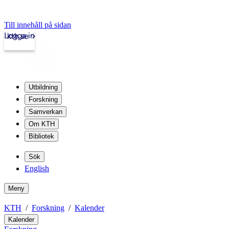
Till innehåll på sidan
Logga in
kth.se
Utbildning
Forskning
Samverkan
Om KTH
Bibliotek
Sök
English
Meny
KTH
Forskning
Kalender
Kalender