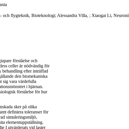
ania
- och flygteknik, Bioteknologi; Alessandra Villa, ; Xiaogai Li, Neuroni
jupare förståelse och
dess celler är nödvändig för
 behandling efter inträffad
 gällande den biomekaniska
 sig vara värdefulla
tionsmönstret i hjärnan.
iologisk förståelse för hur
nskada sker på olika
amt definiera toleranser för
rad simuleringsmiljö,
nita elementuppställning.
 I utvärderats vid laster