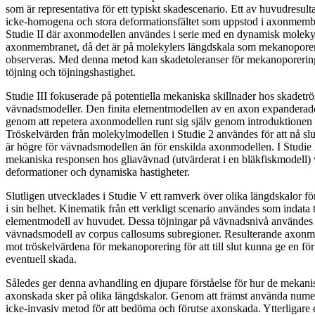
som är representativa för ett typiskt skadescenario. Ett av huvudresulta
icke-homogena och stora deformationsfältet som uppstod i axonmemb
Studie II där axonmodellen användes i serie med en dynamisk molek
axonmembranet, då det är på molekylers längdskala som mekanopore
observeras. Med denna metod kan skadetoleranser för mekanoporering de
töjning och töjningshastighet.
Studie III fokuserade på potentiella mekaniska skillnader hos skadetrö
vävnadsmodeller. Den finita elementmodellen av en axon expanderade
genom att repetera axonmodellen runt sig själv genom introduktionen 
Tröskelvärden från molekylmodellen i Studie 2 användes för att nå slu
är högre för vävnadsmodellen än för enskilda axonmodellen. I Studie 
mekaniska responsen hos gliavävnad (utvärderat i en bläkfiskmodell) 
deformationer och dynamiska hastigheter.
Slutligen utvecklades i Studie V ett ramverk över olika längdskalor f
i sin helhet. Kinematik från ett verkligt scenario användes som indata ti
elementmodell av huvudet. Dessa töjningar på vävnadsnivå användes i
vävnadsmodell av corpus callosums subregioner. Resulterande axonm
mot tröskelvärdena för mekanoporering för att till slut kunna ge en fö
eventuell skada.
Således ger denna avhandling en djupare förståelse för hur de mekanis
axonskada sker på olika längdskalor. Genom att främst använda nume
icke-invasiv metod för att bedöma och förutse axonskada. Ytterligare 