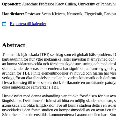
Opponent:
Associate Professor Kacy Cullen, University of Pennsylv
Handledare:
Professor Svein Kleiven, Neuronik, Flygteknik, Farkost
Exportera till kalender
Abstract
Traumatisk hjärnskada (TBI) ses idag som ett globalt hälsoproblem. D
kartläggning för hur yttre mekaniska laster påverkar hjärnvävnad och 
att kunna vidareutveckla och förbättra skyddsutrustning och medicinsk
skada. Under de senaste decennierna har signifikanta framsteg gjorts
grunden för TBI. Finita elementmodeller av huvud och hjärna har visat
verktyg för att öka förståelsen mellan huvudets kinematik och deforma
Dessa framsteg till trots saknas dock fortfarande en omfattande patofys
olika längdskalor samverkar i TBI.
Huvudsyftet med denna avhandling var att öka förståelsen för hur axo
längdskalor. Detta innebär främst att hitta en möjlig skademekanism, s
axonskada vid olika längdskalor. För att kunna studera detta i en isole
utvecklades i den första studien en kompositmodell av en axon i en fi
Sårbarheten hos de enskilda komponenterna i axonmodellen har i Studie