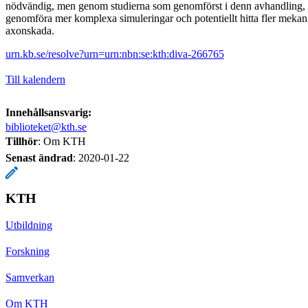
nödvändig, men genom studierna som genomförst i denn avhandling, l
genomföra mer komplexa simuleringar och potentiellt hitta fler mekani
axonskada.
urn.kb.se/resolve?urn=urn:nbn:se:kth:diva-266765
Till kalendern
Innehållsansvarig:
biblioteket@kth.se
Tillhör
: Om KTH
Senast ändrad
:
2020-01-22
KTH
Utbildning
Forskning
Samverkan
Om KTH