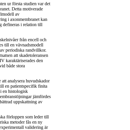
ten ur första studien var det
ranet. Detta motiverade
ylmodell av
ring i axonmembranet kan
fineras i relation till
skelnivåer från encell och
s till en vävnadsmodell
av periodiska randvillkor.
tsatsen att skadetoleransen
IV karaktäriserades den
vid både stora
ör att analysera huvudskador
ll en patientspecifik finita
 en histologisk
embranstöjningar jämfördes
rbättrad uppskattning av
ka förloppen som leder till
riska metoder fås en ny
experimentall validering är