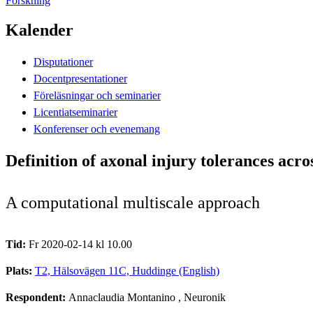
Forskning
Kalender
Disputationer
Docentpresentationer
Föreläsningar och seminarier
Licentiatseminarier
Konferenser och evenemang
Definition of axonal injury tolerances acros
A computational multiscale approach
Tid:
Fr 2020-02-14 kl 10.00
Plats:
T2, Hälsovägen 11C, Huddinge (English)
Respondent:
Annaclaudia Montanino
, Neuronik