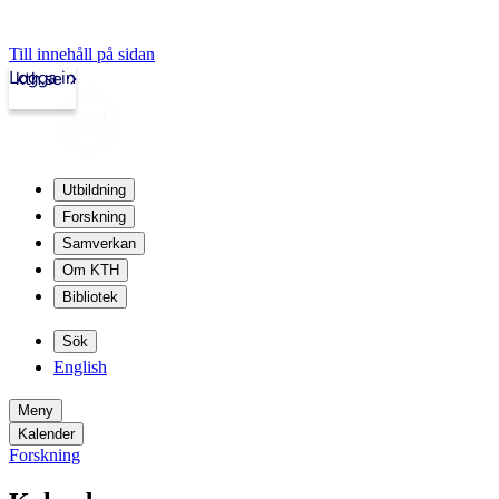
Till innehåll på sidan
Logga in
kth.se
Utbildning
Forskning
Samverkan
Om KTH
Bibliotek
Sök
English
Meny
Kalender
Forskning