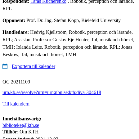
Respondent:
Taras Kucherenko
, Robotik, perception och lärande,
RPL
Opponent:
Prof. Dr.-Ing. Stefan Kopp, Bielefeld University
Handledare:
Hedvig Kjellström, Robotik, perception och lärande,
RPL; Assistant Professor Gustav Eje Henter, Tal, musik och hörsel,
TMH; Iolanda Leite, Robotik, perception och lärande, RPL; Jonas
Beskow, Tal, musik och hörsel, TMH
Exportera till kalender
QC 20211109
urn.kb.se/resolve?urn=urn:nbn:se:kth:diva-304618
Till kalendern
Innehållsansvarig:
biblioteket@kth.se
Tillhör
: Om KTH