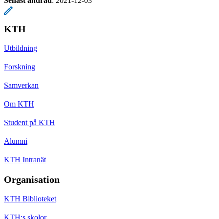
Senast ändrad
:
2021-12-03
KTH
Utbildning
Forskning
Samverkan
Om KTH
Student på KTH
Alumni
KTH Intranät
Organisation
KTH Biblioteket
KTH:s skolor