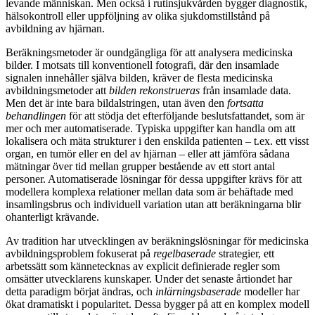
levande människan. Men också i rutinsjukvården bygger diagnostik,
hälsokontroll eller uppföljning av olika sjukdomstillstånd på
avbildning av hjärnan.
Beräkningsmetoder är oundgängliga för att analysera medicinska
bilder. I motsats till konventionell fotografi, där den insamlade
signalen innehåller själva bilden, kräver de flesta medicinska
avbildningsmetoder att
bilden rekonstrueras
från insamlade data.
Men det är inte bara bildalstringen, utan även den
fortsatta
behandlingen
för att stödja det efterföljande beslutsfattandet, som är
mer och mer automatiserade. Typiska uppgifter kan handla om att
lokalisera och mäta strukturer i den enskilda patienten – t.ex. ett visst
organ, en tumör eller en del av hjärnan – eller att jämföra sådana
mätningar över tid mellan grupper bestående av ett stort antal
personer. Automatiserade lösningar för dessa uppgifter krävs för att
modellera komplexa relationer mellan data som är behäftade med
insamlingsbrus och individuell variation utan att beräkningarna blir
ohanterligt krävande.
Av tradition har utvecklingen av beräkningslösningar för medicinska
avbildningsproblem fokuserat på
regelbaserade
strategier, ett
arbetssätt som kännetecknas av explicit definierade regler som
omsätter utvecklarens kunskaper. Under det senaste årtiondet har
detta paradigm börjat ändras, och
inlärningsbaserade
modeller har
ökat dramatiskt i popularitet. Dessa bygger på att en komplex modell