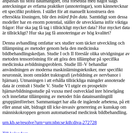
anpassas till stora datamängder, ofta försedda med något slags
anteckningar av erfarna praktiker (annoteringar), som kännetecknar
ett specifikt problem. I stället för att manuellt konstruera den
eftersökta lösningen, blir den
inlärd från data
. Samtidigt som dessa
modeller har en enorm potential, ställer de utvecklarna inför viktiga
frågor: Hur ska jag få tag i tillräckligt mycket data? Hur mycket data
är tillräckligt? Hur ska jag få annoteringar av hög kvalitet?
Denna avhandling omfattar sex studier som täcker utveckling och
tillämpning av metoder genom hela den medicinska
bildbehandlingskedjan. Studie I och II föreslår olika utvidgningar av
metoden tensorröstning för att göra den tillämpbar på specifika
medicinska avbildningsproblem. Studie III–V behandlar
användningen av moderna maskinlärningstekniker, mer specifikt
neuronnät, inom området traktografi (avbildning av nervbanor i
hjärnan). Utmaningen i att erhålla tillräckliga mängder annoterade
data är centralt i Studie V. Studie VI utgör en prospektiv
hjärnavbildningsstudie på vuxna med outvecklad inre hörselgång
och innefattar tillämpning av metoder från datainsamlingtill
gruppjämförelser. Sammantaget har alla de ingående arbetena, på ett
eller annat sätt, bidragit till icke-invasiv generering av kunskap om
människokroppen genom automatiserad medicinsk bildbehandling.
urn.kb.se/resolve?urn=urn:nbn:se:kth:diva-272728