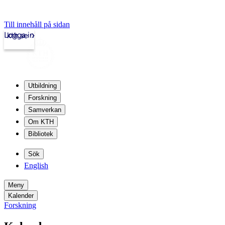
Till innehåll på sidan
Logga in
kth.se
Utbildning
Forskning
Samverkan
Om KTH
Bibliotek
Sök
English
Meny
Kalender
Forskning