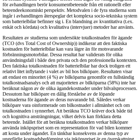
för avhandlingen berör konsumentbeteende från ett rationellt eller
beteendeekonomiskt perspektiv. Metodvalen i de fyra studierna som
ingår i avhandlingen återspeglar det komplexa socio-tekniska system
som batterielbilar befinner sig i. En blandning av kvantitativa (t.ex.
enkät och kördata) och kvalitativa (intervjuer) metoder har använts.
Resultaten av studierna som undersökte totalkostnaden för ägande
(TCO (dvs Total Cost of Ownership)) indikerar att den faktiska
kostnaden för batterielbilar kan vara lägre än för motsvarande
förbränningsmotorbilar. Dessa resultat har validerats för olika
användningsfall i både den privata och den professionella kontexten.
Den faktiska totalkostnaden för batterielbilar har dock troligen ett
relativt litet inflytande i valet av bil hos bilköpare. Resultaten visar
att endast en minoritet (4 %) av bilköparna genomför en fullständig
totalkostnadsanalys och att majoriteten av bilköparna (58%) inte har
beräknat någon av de olika ägandekostnader under bilvalsprocessen.
Dessutom har bilköpare en dålig förståelse av de löpande
kostnaderna för ägande av deras nuvarande bil. Således verkar
bilköpare vara oinformerade om bilkostnader i allmänhet och om
totalkostnaden i synnerhet. Att beräkna TCO kräver dock både tid
och kognitiva ansträngningar, vilket delvis kan förklara detta
beteende. Istället för att beräkna totalkostnaden verkar bilköpare
använda inköpspriset som en representation för vad bilen kommer
att kosta under ägandet. En tänkbar konsekvens av denna typ av
ungefärlig kostnadsbedömning via inköpspriset är en överskattning