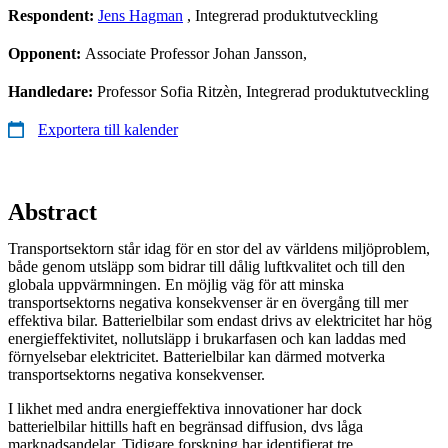
Respondent:
Jens Hagman
, Integrerad produktutveckling
Opponent:
Associate Professor Johan Jansson,
Handledare:
Professor Sofia Ritzèn, Integrerad produktutveckling
Exportera till kalender
Abstract
Transportsektorn står idag för en stor del av världens miljöproblem,
både genom utsläpp som bidrar till dålig luftkvalitet och till den
globala uppvärmningen. En möjlig väg för att minska
transportsektorns negativa konsekvenser är en övergång till mer
effektiva bilar. Batterielbilar som endast drivs av elektricitet har hög
energieffektivitet, nollutsläpp i brukarfasen och kan laddas med
förnyelsebar elektricitet. Batterielbilar kan därmed motverka
transportsektorns negativa konsekvenser.
I likhet med andra energieffektiva innovationer har dock
batterielbilar hittills haft en begränsad diffusion, dvs låga
marknadsandelar. Tidigare forskning har identifierat tre