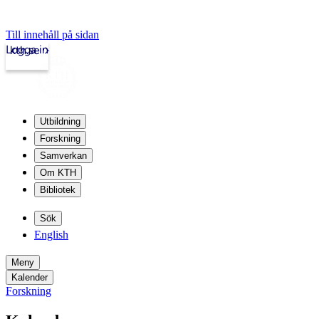
Till innehåll på sidan
Logga in
kth.se
Utbildning
Forskning
Samverkan
Om KTH
Bibliotek
Sök
English
Meny
Kalender
Forskning