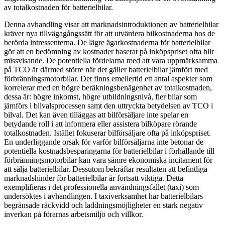
av totalkostnaden för batterielbilar.
Denna avhandling visar att marknadsintroduktionen av batterielbilar
kräver nya tillvägagångssätt för att utvärdera bilkostnaderna hos de
berörda intressenterna. De lägre ägarkostnaderna för batterielbilar
gör att en bedömning av kostnader baserat på inköpspriset ofta blir
missvisande. De potentiella fördelarna med att vara uppmärksamma
på TCO är därmed större när det gäller batterielbilar jämfört med
förbränningsmotorbilar. Det finns emellertid ett antal aspekter som
korrelerar med en högre beräkningsbenägenhet av totalkostnaden,
dessa är: högre inkomst, högre utbildningsnivå, fler bilar som
jämförs i bilvalsprocessen samt den uttryckta betydelsen av TCO i
bilval. Det kan även tilläggas att bilförsäljare inte spelar en
betydande roll i att informera eller assistera bilköpare rörande
totalkostnaden. Istället fokuserar bilförsäljare ofta på inköpspriset.
En underliggande orsak för varför bilförsäljarna inte betonar de
potentiella kostnadsbesparingarna för batterielbilar i förhållande till
förbränningsmotorbilar kan vara sämre ekonomiska incitament för
att sälja batterielbilar. Dessutom bekräftar resultaten att befintliga
marknadshinder för batterielbilar är fortsatt viktiga. Detta
exemplifieras i det professionella användningsfallet (taxi) som
undersöktes i avhandlingen. I taxiverksamhet har batterielbilars
begränsade räckvidd och laddningsmöjligheter en stark negativ
inverkan på förarnas arbetsmiljö och villkor.