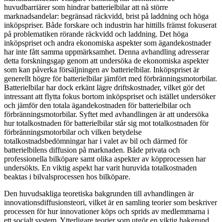
huvudbarriärer som hindrar batterielbilar att nå större
marknadsandelar: begränsad räckvidd, brist på laddning och höga
inköpspriser. Både forskare och industrin har hittills främst fokuserat
på problematiken rörande räckvidd och laddning. Det höga
inköpspriset och andra ekonomiska aspekter som ägandekostnader
har inte fått samma uppmärksamhet. Denna avhandling adresserar
detta forskningsgap genom att undersöka de ekonomiska aspekter
som kan påverka försäljningen av batterielbilar. Inköpspriset är
generellt högre för batterielbilar jämfört med förbränningsmotorbilar.
Batterielbilar har dock erkänt lägre driftskostnader, vilket gör det
intressant att flytta fokus bortom inköpspriset och istället undersöker
och jämför den totala ägandekostnaden för batterielbilar och
förbränningsmotorbilar. Syftet med avhandlingen är att undersöka
hur totalkostnaden för batterielbilar står sig mot totalkostnaden för
förbränningsmotorbilar och vilken betydelse
totalkostnadsbedömningar har i valet av bil och därmed för
batterielbilens diffusion på marknaden. Både privata och
professionella bilköpare samt olika aspekter av köpprocessen har
undersökts. En viktig aspekt har varit huruvida totalkostnaden
beaktas i bilvalsprocessen hos bilköpare.
Den huvudsakliga teoretiska bakgrunden till avhandlingen är
innovationsdiffusionsteori, vilket är en samling teorier som beskriver
processen för hur innovationer köps och sprids av medlemmarna i
ett socialt system. Ytterligare teorier som utgör en viktig bakgrund