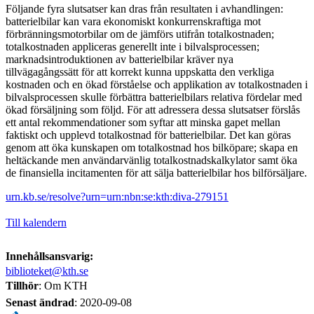
Följande fyra slutsatser kan dras från resultaten i avhandlingen:
batterielbilar kan vara ekonomiskt konkurrenskraftiga mot
förbränningsmotorbilar om de jämförs utifrån totalkostnaden;
totalkostnaden appliceras generellt inte i bilvalsprocessen;
marknadsintroduktionen av batterielbilar kräver nya
tillvägagångssätt för att korrekt kunna uppskatta den verkliga
kostnaden och en ökad förståelse och applikation av totalkostnaden i
bilvalsprocessen skulle förbättra batterielbilars relativa fördelar med
ökad försäljning som följd. För att adressera dessa slutsatser förslås
ett antal rekommendationer som syftar att minska gapet mellan
faktiskt och upplevd totalkostnad för batterielbilar. Det kan göras
genom att öka kunskapen om totalkostnad hos bilköpare; skapa en
heltäckande men användarvänlig totalkostnadskalkylator samt öka
de finansiella incitamenten för att sälja batterielbilar hos bilförsäljare.
urn.kb.se/resolve?urn=urn:nbn:se:kth:diva-279151
Till kalendern
Innehållsansvarig:
biblioteket@kth.se
Tillhör
: Om KTH
Senast ändrad
:
2020-09-08