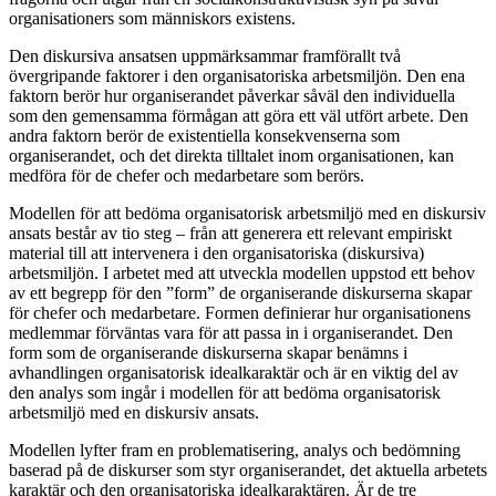
organisationers som människors existens.
Den diskursiva ansatsen uppmärksammar framförallt två
övergripande faktorer i den organisatoriska arbetsmiljön. Den ena
faktorn berör hur organiserandet påverkar såväl den individuella
som den gemensamma förmågan att göra ett väl utfört arbete. Den
andra faktorn berör de existentiella konsekvenserna som
organiserandet, och det direkta tilltalet inom organisationen, kan
medföra för de chefer och medarbetare som berörs.
Modellen för att bedöma organisatorisk arbetsmiljö med en diskursiv
ansats består av tio steg – från att generera ett relevant empiriskt
material till att intervenera i den organisatoriska (diskursiva)
arbetsmiljön. I arbetet med att utveckla modellen uppstod ett behov
av ett begrepp för den ”form” de organiserande diskurserna skapar
för chefer och medarbetare. Formen definierar hur organisationens
medlemmar förväntas vara för att passa in i organiserandet. Den
form som de organiserande diskurserna skapar benämns i
avhandlingen organisatorisk idealkaraktär och är en viktig del av
den analys som ingår i modellen för att bedöma organisatorisk
arbetsmiljö med en diskursiv ansats.
Modellen lyfter fram en problematisering, analys och bedömning
baserad på de diskurser som styr organiserandet, det aktuella arbetets
karaktär och den organisatoriska idealkaraktären. Är de tre