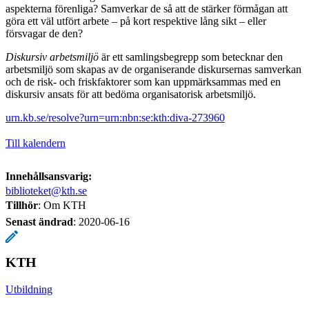
aspekterna förenliga? Samverkar de så att de stärker förmågan att
göra ett väl utfört arbete – på kort respektive lång sikt – eller
försvagar de den?
Diskursiv arbetsmiljö
är ett samlingsbegrepp som betecknar den
arbetsmiljö som skapas av de organiserande diskursernas samverkan
och de risk- och friskfaktorer som kan uppmärksammas med en
diskursiv ansats för att bedöma organisatorisk arbetsmiljö.
urn.kb.se/resolve?urn=urn:nbn:se:kth:diva-273960
Till kalendern
Innehållsansvarig:
biblioteket@kth.se
Tillhör
: Om KTH
Senast ändrad
:
2020-06-16
KTH
Utbildning