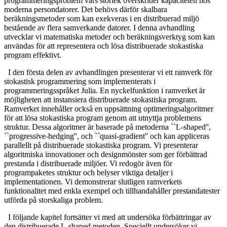
programmeringsproblem vars storlek överskrider kapaciteten hos
moderna persondatorer. Det behövs därför skalbara
beräkningsmetoder som kan exekveras i en distribuerad miljö
bestående av flera samverkande datorer. I denna avhandling
utvecklar vi matematiska metoder och beräkningsverktyg som kan
användas för att representera och lösa distribuerade stokastiska
program effektivt.
I den första delen av avhandlingen presenterar vi ett ramverk för
stokastisk programmering som implementerats i
programmeringsspråket Julia. En nyckelfunktion i ramverket är
möjligheten att instansiera distribuerade stokastiska program.
Ramverket innehåller också en uppsättning optimeringsalgoritmer
för att lösa stokastiska program genom att utnyttja problemens
struktur. Dessa algoritmer är baserade på metoderna ``L-shaped'',
``progressive-hedging'', och ``quasi-gradient'' och kan appliceras
parallellt på distribuerade stokastiska program. Vi presenterar
algoritmiska innovationer och designmönster som ger förbättrad
prestanda i distribuerade miljöer. Vi redogör även för
programpaketes struktur och belyser viktiga detaljer i
implementationen. Vi demonstrerar slutligen ramverkets
funktionalitet med enkla exempel och tillhandahåller prestandatester
utförda på storskaliga problem.
I följande kapitel fortsätter vi med att undersöka förbättringar av
den distribuerade L-shaped metoden. Speciellt undersöker vi