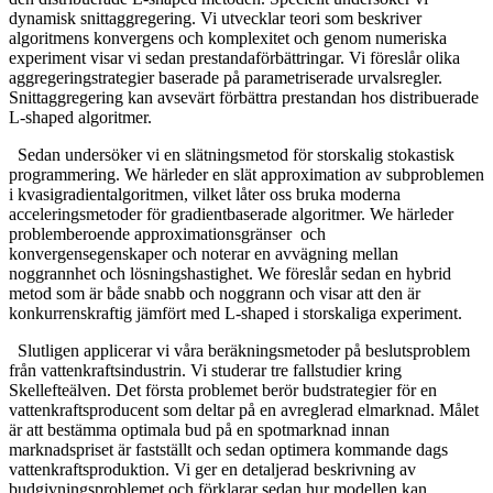
dynamisk snittaggregering. Vi utvecklar teori som beskriver
algoritmens konvergens och komplexitet och genom numeriska
experiment visar vi sedan prestandaförbättringar. Vi föreslår olika
aggregeringstrategier baserade på parametriserade urvalsregler.
Snittaggregering kan avsevärt förbättra prestandan hos distribuerade
L-shaped algoritmer.
Sedan undersöker vi en slätningsmetod för storskalig stokastisk
programmering. We härleder en slät approximation av subproblemen
i kvasigradientalgoritmen, vilket låter oss bruka moderna
acceleringsmetoder för gradientbaserade algoritmer. We härleder
problemberoende approximationsgränser och
konvergensegenskaper och noterar en avvägning mellan
noggrannhet och lösningshastighet. We föreslår sedan en hybrid
metod som är både snabb och noggrann och visar att den är
konkurrenskraftig jämfört med L-shaped i storskaliga experiment.
Slutligen applicerar vi våra beräkningsmetoder på beslutsproblem
från vattenkraftsindustrin. Vi studerar tre fallstudier kring
Skellefteälven. Det första problemet berör budstrategier för en
vattenkraftsproducent som deltar på en avreglerad elmarknad. Målet
är att bestämma optimala bud på en spotmarknad innan
marknadspriset är fastställt och sedan optimera kommande dags
vattenkraftsproduktion. Vi ger en detaljerad beskrivning av
budgivningsproblemet och förklarar sedan hur modellen kan