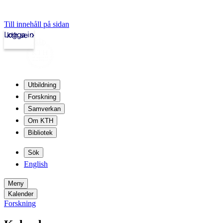
Till innehåll på sidan
Logga in
kth.se
Utbildning
Forskning
Samverkan
Om KTH
Bibliotek
Sök
English
Meny
Kalender
Forskning