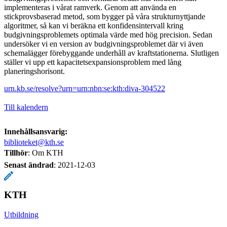
implementeras i vårat ramverk. Genom att använda en
stickprovsbaserad metod, som bygger på våra strukturnyttjande
algoritmer, så kan vi beräkna ett konfidensintervall kring
budgivningsproblemets optimala värde med hög precision. Sedan
undersöker vi en version av budgivningsproblemet där vi även
schemalägger förebyggande underhåll av kraftstationerna. Slutligen
ställer vi upp ett kapacitetsexpansionsproblem med lång
planeringshorisont.
urn.kb.se/resolve?urn=urn:nbn:se:kth:diva-304522
Till kalendern
Innehållsansvarig:
biblioteket@kth.se
Tillhör
: Om KTH
Senast ändrad
:
2021-12-03
KTH
Utbildning