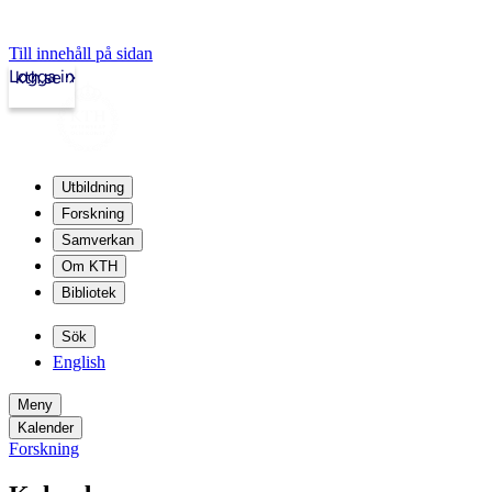
Till innehåll på sidan
Logga in
kth.se
Utbildning
Forskning
Samverkan
Om KTH
Bibliotek
Sök
English
Meny
Kalender
Forskning