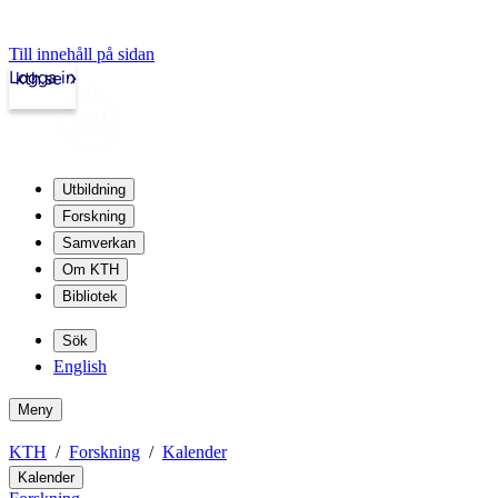
Till innehåll på sidan
Logga in
kth.se
Utbildning
Forskning
Samverkan
Om KTH
Bibliotek
Sök
English
Meny
KTH
Forskning
Kalender
Kalender