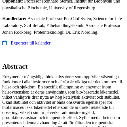
Opponent:
Professor Reinhard Sterner, Institut für Biophysik und
physikalische Biochemie, University of Regensburg
Handledare:
Associate Professor Per-Olof Syrén, Science for Life
Laboratory, SciLifeLab, Ytbehandlingsteknik; Associate Professor
Johan Rockberg, Proteinteknologi; Dr. Erik Nordling,
Exportera till kalender
Abstract
Enzymer är mångsidiga biokatalysatorer som uppfyller väsentliga
funktioner i alla livsformer och därför är viktiga när det kommer till
hälsa och sjukdom. En specifik tillämpning av enzymer inom
hälsovetenskap är deras användning som bio-baserade läkemedel,
vilket vanligtvis drar nytta av hög katalytisk aktivitet och stabilitet.
Ökad stabilitet och aktivitet är båda önskvärda egenskaper för
biofarmaceutiska läkemedel eftersom de är direkt relaterade till
dosering, vilket i sin tur påverkar administreringstid,
produktionskostnad och terapeutisk effekt. Syftet med arbetet som
presenteras i denna avhandling är att förbättra den terapeutiska