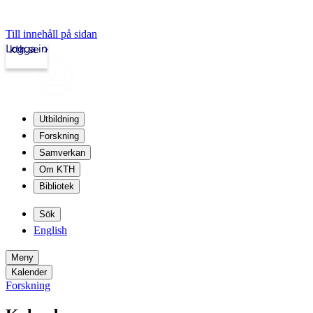
Till innehåll på sidan
Logga in
kth.se
Utbildning
Forskning
Samverkan
Om KTH
Bibliotek
Sök
English
Meny
Kalender
Forskning