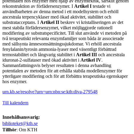
potentialen hos enzymer med hjälp av enzymteknik, särskilt genom
rekonstruktion av förfädersenzymer. I
Artikel I
testade vi
användbarheten av denna metod i ett modellsystem och erhöll
ancestrala terpencyklaser med ökad aktivitet, stabilitet och
substratacceptans. I
Artikel II
beskrev vi kristalliseringen av det
mest stabila förfädersenzymet, vilket möjliggjorde rationell
modifiering av substratspecificitet. Till slut använde vi metoden på
två terapeutiskt relevanta enzymfamiljer som båda är associerade
med sällsynta ämnesomsättningssjukdomar. Vi erhöll ancestrala
fenylalanin/tyrosin ammonia-lyaser med väsentligt förbättrad
termostabilitet och långvarig stabilitet i
Artikel III
och ancestrala
iduronat-2-sulfataser med ökad aktivitet i
Artikel IV
.
Sammanfattningsvis belyser resultaten i denna avhandling
potentialen av metoden för att erhålla stabila modellenzymer för
ytterligare modifiering och för att förbättra terapeutiska egenskaper
hos enzymer.
urn.kb.se/resolve?urn=urn:nbn:se:kth:diva-279548
Till kalendern
Innehållsansvarig:
biblioteket@kth.se
Tillhör
: Om KTH