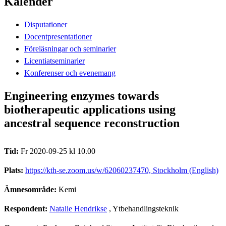
Kalender
Disputationer
Docentpresentationer
Föreläsningar och seminarier
Licentiatseminarier
Konferenser och evenemang
Engineering enzymes towards
biotherapeutic applications using
ancestral sequence reconstruction
Tid:
Fr 2020-09-25 kl 10.00
Plats:
https://kth-se.zoom.us/w/62060237470​, Stockholm (English)
Ämnesområde:
Kemi
Respondent:
Natalie Hendrikse
, Ytbehandlingsteknik