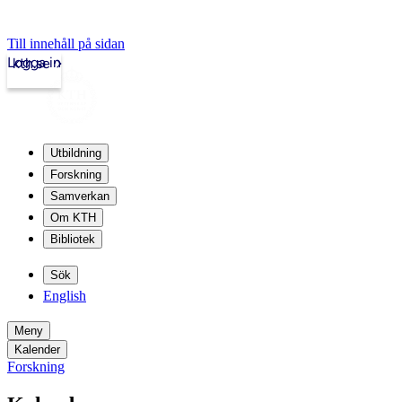
Till innehåll på sidan
Logga in
kth.se
Utbildning
Forskning
Samverkan
Om KTH
Bibliotek
Sök
English
Meny
Kalender
Forskning