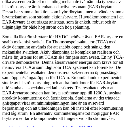
olika avseenden är ett mellanting mellan de två nämnda typerna av
likströmsbrytare är sk enhanced active resonant (EAR) brytare.
Dessa har samma funktion som hybridbrytare, men använder samma
brytmekanism som ströminjektionsbrytare. Huvudkomponenten i en
EAR-brytare är ett triggat gnistgap, som är enkelt, robust och är
tillgängligt för både hög ström och hög spänning.
Som alla likströmsbrytare för HVDC behöver även EAR-brytare en
snabb mekanisk switch. En Thomsonspole-aktuator (TCA) med
aktiv dämpning används för att snabbt öppna och stänga den
mekaniska switchen. Aktiv dämpning är komplex att realisera och
måste finjusteras för att TCA:n ska fungera som avsett. En ny TCA-
drivare demonstreras. Denna återanvänder energin som krävs för att
manövrera TCA:n samtidigt som TCA-systemet kan förenklas. De
experimentella resultaten demonstrerar sekvenserna öppna/stänga
samt öppna/stänga/-öppna för TCA:n. En omfattande experimentell
studie av likströmsbrytning och andra funktioner för EAR-brytaren
utförs mha en specialutvecklad testkrets. Testresultaten visar att
EAR-brytarprototypen kan bryta strömmar upp till 1200 A, avsluta
proaktiv kommutering och återinkoppla. Studierna av det triggade
gnistgapet visar att minimispänningen inte är en avsevärd
begränsning och att urladdningen kan bli instabil efter kommutering
med låg ström. En alternativ kommuteringsmetod möjliggör EAR-
brytare med färre komponenter att fungera vid alla strömnivåer.