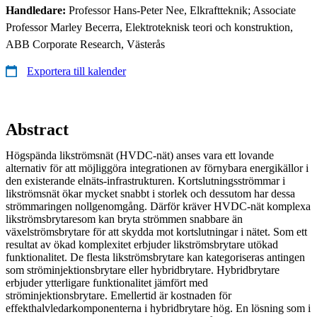
Handledare:
Professor Hans-Peter Nee, Elkraftteknik; Associate
Professor Marley Becerra, Elektroteknisk teori och konstruktion,
ABB Corporate Research, Västerås
Exportera till kalender
Abstract
Högspända likströmsnät (HVDC-nät) anses vara ett lovande
alternativ för att möjliggöra integrationen av förnybara energikällor i
den existerande elnäts-infrastrukturen. Kortslutningsströmmar i
likströmsnät ökar mycket snabbt i storlek och dessutom har dessa
strömmaringen nollgenomgång. Därför kräver HVDC-nät komplexa
likströmsbrytaresom kan bryta strömmen snabbare än
växelströmsbrytare för att skydda mot kortslutningar i nätet. Som ett
resultat av ökad komplexitet erbjuder likströmsbrytare utökad
funktionalitet. De flesta likströmsbrytare kan kategoriseras antingen
som ströminjektionsbrytare eller hybridbrytare. Hybridbrytare
erbjuder ytterligare funktionalitet jämfört med
ströminjektionsbrytare. Emellertid är kostnaden för
effekthalvledarkomponenterna i hybridbrytare hög. En lösning som i