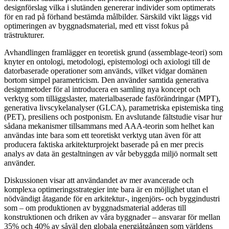
designförslag vilka i slutänden genererar individer som optimerats
för en rad på förhand bestämda målbilder. Särskild vikt läggs vid
optimeringen av byggnadsmaterial, med ett visst fokus på
trästrukturer.
Avhandlingen framlägger en teoretisk grund (assemblage-teori) som
knyter en ontologi, metodologi, epistemologi och axiologi till de
datorbaserade operationer som används, vilket vidgar domänen
bortom simpel parametricism. Den använder samtida generativa
designmetoder för al introducera en samling nya koncept och
verktyg som tilläggslaster, materialbaserade fasförändringar (MPT),
generativa livscykelanalyser (GLCA), parametriska epistemiska ting
(PET), presiliens och postponism. En avslutande fältstudie visar hur
sådana mekanismer tillsammans med AAA-teorin som helhet kan
användas inte bara som ett teoretiskt verktyg utan även för att
producera faktiska arkitekturprojekt baserade på en mer precis
analys av data än gestaltningen av vår bebyggda miljö normalt sett
använder.
Diskussionen visar att användandet av mer avancerade och
komplexa optimeringsstrategier inte bara är en möjlighet utan el
nödvändigt åtagande för en arkitektur-, ingenjörs- och byggindustri
som – om produktionen av byggnadsmaterial adderas till
konstruktionen och driken av våra byggnader – ansvarar för mellan
35% och 40% av såväl den globala energiåtgången som världens