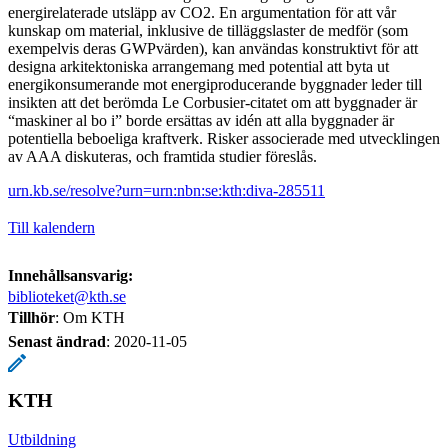
energirelaterade utsläpp av CO2. En argumentation för att vår
kunskap om material, inklusive de tilläggslaster de medför (som
exempelvis deras GWPvärden), kan användas konstruktivt för att
designa arkitektoniska arrangemang med potential att byta ut
energikonsumerande mot energiproducerande byggnader leder till
insikten att det berömda Le Corbusier-citatet om att byggnader är
“maskiner al bo i” borde ersättas av idén att alla byggnader är
potentiella beboeliga kraftverk. Risker associerade med utvecklingen
av AAA diskuteras, och framtida studier föreslås.
urn.kb.se/resolve?urn=urn:nbn:se:kth:diva-285511
Till kalendern
Innehållsansvarig:
biblioteket@kth.se
Tillhör
: Om KTH
Senast ändrad
:
2020-11-05
KTH
Utbildning