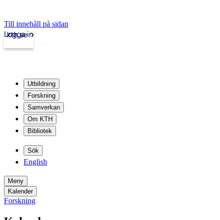
Till innehåll på sidan
Logga in
kth.se
Utbildning
Forskning
Samverkan
Om KTH
Bibliotek
Sök
English
Meny
Kalender
Forskning