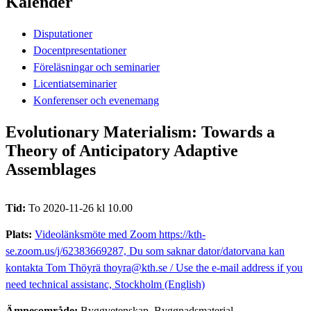
Kalender
Disputationer
Docentpresentationer
Föreläsningar och seminarier
Licentiatseminarier
Konferenser och evenemang
Evolutionary Materialism: Towards a
Theory of Anticipatory Adaptive
Assemblages
Tid:
To 2020-11-26 kl 10.00
Plats:
Videolänksmöte med Zoom https://kth-
se.zoom.us/j/62383669287, Du som saknar dator/datorvana kan
kontakta Tom Thöyrä thoyra@kth.se / Use the e-mail address if you
need technical assistanc, Stockholm (English)
Ämnesområde:
Byggvetenskap, Byggnadsmaterial