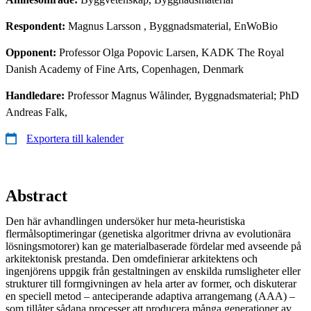
Respondent:
Magnus Larsson
, Byggnadsmaterial, EnWoBio
Opponent:
Professor Olga Popovic Larsen, KADK The Royal
Danish Academy of Fine Arts, Copenhagen, Denmark
Handledare:
Professor Magnus Wålinder, Byggnadsmaterial; PhD
Andreas Falk,
Exportera till kalender
Abstract
Den här avhandlingen undersöker hur meta-heuristiska
flermålsoptimeringar (genetiska algoritmer drivna av evolutionära
lösningsmotorer) kan ge materialbaserade fördelar med avseende på
arkitektonisk prestanda. Den omdefinierar arkitektens och
ingenjörens uppgik från gestaltningen av enskilda rumsligheter eller
strukturer till formgivningen av hela arter av former, och diskuterar
en speciell metod – anteciperande adaptiva arrangemang (AAA) –
som tillåter sådana processer att producera många generationer av