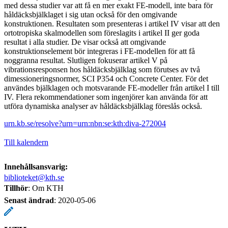
med dessa studier var att få en mer exakt FE-modell, inte bara för
håldäcksbjälklaget i sig utan också för den omgivande
konstruktionen. Resultaten som presenteras i artikel IV visar att den
ortotropiska skalmodellen som föreslagits i artikel II ger goda
resultat i alla studier. De visar också att omgivande
konstruktionselement bör integreras i FE-modellen för att få
noggranna resultat. Slutligen fokuserar artikel V på
vibrationsresponsen hos håldäcksbjälklag som förutses av två
dimessioneringsnormer, SCI P354 och Concrete Center. För det
användes bjälklagen och motsvarande FE-modeller från artikel I till
IV. Flera rekommendationer som ingenjörer kan använda för att
utföra dynamiska analyser av håldäcksbjälklag föreslås också.
urn.kb.se/resolve?urn=urn:nbn:se:kth:diva-272004
Till kalendern
Innehållsansvarig:
biblioteket@kth.se
Tillhör
: Om KTH
Senast ändrad
:
2020-05-06