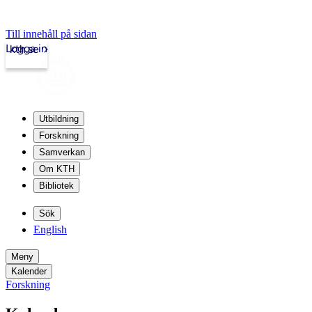
Till innehåll på sidan
Logga in
kth.se
Utbildning
Forskning
Samverkan
Om KTH
Bibliotek
Sök
English
Meny
Kalender
Forskning