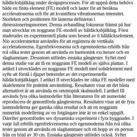
håldäcksbjälklag under designprocessen. För att uppnå detta behövs
både en finita element (FE) modell och laster för att beräkna
accelerationerna och för att kvantifiera vibrationernas intensitet.
Storleken och positionen för lasterna definieras i
dimessioneringsnormer. Denna avhandling fokuserar främst på hur
man utvecklar en noggrann FE-modell av håldäcksbjälklag. Först
studerades en experimentell platta som bestod av 6 håldåckselement.
Nio accelerometrar användes för att registrera de vertikala
accelerationerna. Egenfrekvenserna och egenmoderna erhölls från
två olika tester genom att använda en harmonisk exciterare och en
slaghammare. Dessutom utfördes enstaka gångtester. Syftet med
denna studie var att få en noggrann FE modell av själva plattan. I
artikel I utvecklades en noggrann FE modell med solidelement med
syfte att förstå i djupet beteendet av det experimentella
håldäcksbjälklaget. I artikel II utvecklades tre olika FE modeller med
skalelement för praktisk användning. Resultaten visar att det bästa
alternativet är att använda en ortotropisk skalmodell. I artikel III
används fyra olika lastmodeller från litteraturen för att numeriskt
reproducera de genomförda gångtesterna. Resultaten visar att de fyra
lastmodellerna ger ganska olika resultat och att en noggrann
numerisk modellering av en fotgängare inte är en enkel uppgift.
Därefter genomfördes sex dynamiska experiment i fyra byggnader. I
varje fall erhölls egenfrekvenserna och egenmoderna från två olika
tester genom att använda en slaghammare och ett hopp av en person
från en höjd av 30 cm. Enstaka gångtester utfördes också. Syftet