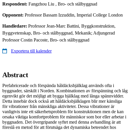
Respondent:
Fangzhou Liu
, Bro- och stålbyggnad
Opponent:
Professor Bassam Izzuddin, Imperial College London
Handledare:
Professor Jean-Marc Battini, Byggkonstruktion,
Byggvetenskap, Bro- och stålbyggnad, Mekanik; Adjungerad
Professor Costin Pacoste, Bro- och stålbyggnad
Exportera till kalender
Abstract
Prefabricerade och förspända håldäcksbjälklag används ofta i
byggnader, särskilt i Norden. Kombinationen av förspänning och låg
egenvikt gör det möjligt att bygga bjälklag med långa spännvidder.
Detta innebär dock också att håldäcksbjälklagen blir mer känsliga
för vibrationer från mänskliga aktiviteter. Dessa vibrationer är
vanligtvis inte ett säkerhetsproblem för konstruktionen men de kan
orsaka viktiga komfortproblem för människor som bor eller arbetar i
byggnaden. Det övergripande syftet med denna avhandling är att
föreslå en metod för att förutsäga det dynamiska beteendet hos