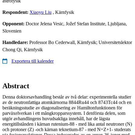
astrofysik
Respondent:
Xiaoyu Liu
, Kärnfysik
Opponent:
Doctor Jelena Vesic, Jožef Stefan Institute, Ljubljana,
Slovenien
Handledare:
Professor Bo Cederwall, Kärnfysik; Universitetslektor
Chong Qi, Kärnfysik
Exportera till kalender
Abstract
Denna doktorsavhandling består av två delar: experimentella studier
av de neutronfattiga atomkärnorna 8844Ru44 och 8743Tc44 och en
beräkningsstudie av diagonalisering av Hamiltonfunktionen för
parväxelverkan i ett mångkropparssystem. I denförsta delen, som
utgör avhandlingens huvudsakliga innehåll, har de lägsta
energitillstånden i kärnan rutenium-88 - med lika antal neutroner (N)
och protoner (Z) -och kärnan teknetium-87 - med N=Z+1- studerats
via fusionsreaktioner. Dessa inducerades av en argon-36-joner med