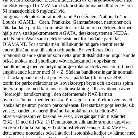
kinetisk energi 115 MeV som fick bestråla tunnametallfolier av järn-
54 (masstjocklek 6 mg/cm2) vid
tungjonacceleratorlaboratorietGrand Accélérateur National d’Ions
Lourds (GANIL), Caen, Frankrike. Gammafotoner, neutroner och
lätta laddade partiklar som utsändes i reaktionerna detekteradesmed
hjälp av γ-strålspektrometern AGATA, detektorsystemen NEDA,
och NeutronWall samt detektorsystemet för laddade partiklar,
DIAMANT. För atomkärnan 88Rukunde tidigare identifierade
energitillstånd upp till spinn och paritet 8+ verifieras.Den
rotationsliknande struktur som detta grundtillståndsband utgör kunde
också utökas med ytterligare γ-övergångar och uppvisar en
bandkorsning med en betydligthögre rotationsfrekvens jämfört med
angränsande kärnor med N > Z. Sådana bandkorsningar är normalt
sett förknippade med att par av kvasipartiklar (jfr. den s.k.BSC-
teorin för parkorrelationer av isovektortyp) bryts och att deras spinn
linjerarupp sig med kärnans rotationsriktning. Observationen av en
“fördröjd” bandkorsning i den deformerade N=Z-kärnan
överensstämmer med teoretiska förutsägelserom förekomsten av ett
isoskalärt neutron-proton-parkondensat. Det starkast populerade, s.k.
yraste, bandet av energitillstånd i atomkärnan teknetium-87
observeradessom en kaskad av sex γ-övergångar från tillståndet
(33/2+1) ned till (9/2+1) Dennarotationsliknande struktur uppvisar
en skarp bandkorsning vid rotationsfrekvensenω ≈ 0.50 MeV/~. I
detta arbete noterades också att det i isotoniska kedjor av kärnor med