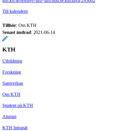
urn.kb.se/resolve?urn=urn:nbn:se:kth:diva-295002
Till kalendern
Tillhör
: Om KTH
Senast ändrad
:
2021-06-14
KTH
Utbildning
Forskning
Samverkan
Om KTH
Student på KTH
Alumni
KTH Intranät