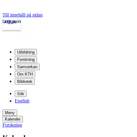
Till innehåll på sidan
Logga in
kth.se
Utbildning
Forskning
Samverkan
Om KTH
Bibliotek
Sök
English
Meny
Kalender
Forskning