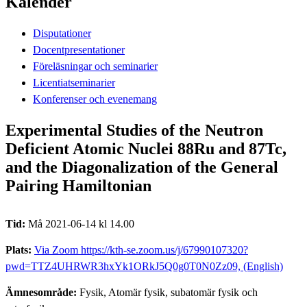
Kalender
Disputationer
Docentpresentationer
Föreläsningar och seminarier
Licentiatseminarier
Konferenser och evenemang
Experimental Studies of the Neutron
Deficient Atomic Nuclei 88Ru and 87Tc,
and the Diagonalization of the General
Pairing Hamiltonian
Tid:
Må 2021-06-14 kl 14.00
Plats:
Via Zoom https://kth-se.zoom.us/j/67990107320?
pwd=TTZ4UHRWR3hxYk1ORkJ5Q0g0T0N0Zz09, (English)
Ämnesområde:
Fysik, Atomär fysik, subatomär fysik och