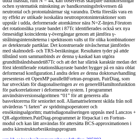
udda masstal, runt N = 44, kan observeras skarpare bandkorsningar
ochen systematisk minskning av bandkorsningsfrekvensen då
neutrontal och protontalnärmar sig varandra. Detta föreslås vara en
ny effekt av utökade isoskalära neutronprotoninteraktioner som
uppstår i udda, deformerade atomkärnor nära N=Z-linjen.Förutom
det rotationslika yraste bandet i 87Tc identifierades också sex nya
ömsesidigt koincidenta γ-övergångar genom att jämföra γ-
strålningsintensiteterna i spektrasom valts ut för olika kombinationer
av detekterade partiklar. Det konstruerade nivåschemat jämfördes
med skalmodell- och TRS-beräkningar. Resultaten tyder på attde
tillstånd som sammanbinds av denna γ-kaskad kan utgöra
grundtillståndsbandeti87Tc och att det har sfärisk karaktär medan det
först identifierade rotationslikayraste bandet bygger på en nära oblat
deformerad konfiguration.I andra delen av denna doktorsavhandling
presenteras ett OpenMP parallelltFortran-program, PairDiag, som
har utvecklats för diagonaliseringen av en generellHamiltonfunktion
för parkorrelationer i deformerade system. I programmet
användsinversionsalgoritmen “01” för att generera alla
basvektorerna för senioritet noll. Allamatriselement skilda från noll
utvärderas “i farten” av spridningsoperatorer och
ensökningsalgoritm; matrisdiagonaliseringen uppnås med Lanczos +
QR-algoritmen.PairDiag-programmet är förpackat i en Fortran-
modul och kan lätt användas för attersätta BCS-approximationen i
andra kärnstrukturberäkningsprogram