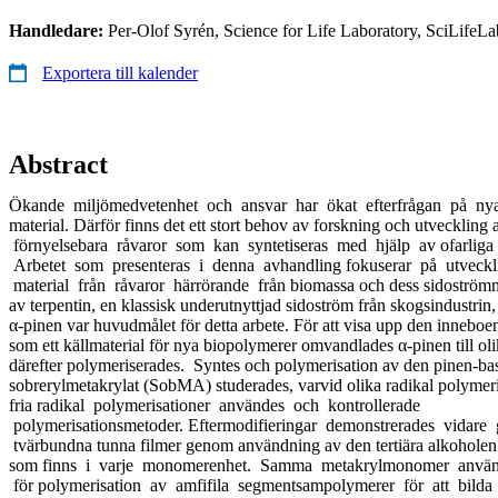
Handledare:
Per-Olof Syrén, Science for Life Laboratory, SciLifeL
Exportera till kalender
Abstract
Ökande miljömedvetenhet och ansvar har ökat efterfrågan på nya,
material. Därför finns det ett stort behov av forskning och utveckling
förnyelsebara råvaror som kan syntetiseras med hjälp av ofarliga
Arbetet som presenteras i denna avhandling fokuserar på utveck
material från råvaror härrörande från biomassa och dess sidoströmm
av terpentin, en klassisk underutnyttjad sidoström från skogsindustr
α-pinen var huvudmålet för detta arbete. För att visa upp den inneboe
som ett källmaterial för nya biopolymerer omvandlades α-pinen till o
därefter polymeriserades. Syntes och polymerisation av den pinen-
sobrerylmetakrylat (SobMA) studerades, varvid olika radikal polymeri
fria radikal polymerisationer användes och kontrollerade
polymerisationsmetoder. Eftermodifieringar demonstrerades vidare
tvärbundna tunna filmer genom användning av den tertiära alkohole
som finns i varje monomerenhet. Samma metakrylmonomer använ
för polymerisation av amfifila segmentsampolymerer för att bilda 