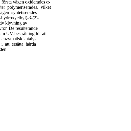
n första vägen oxiderades α-
ter polymeriserades, vilket
vägen syntetiserades
hydroxyethyl)-3-(2'-
iv klyvning av
ror. De resulterande
m UV-bestrålning för att
 enzymatisk katalys i
 i att ersätta hårda
nden.