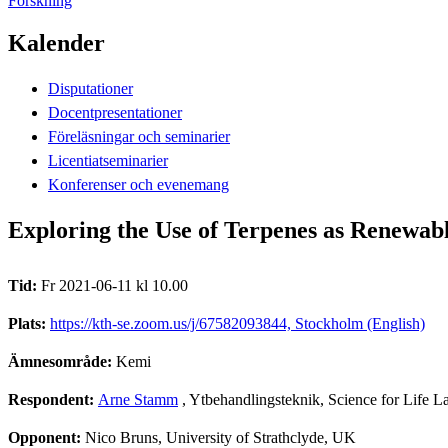
Forskning
Kalender
Disputationer
Docentpresentationer
Föreläsningar och seminarier
Licentiatseminarier
Konferenser och evenemang
Exploring the Use of Terpenes as Renewab
Tid:
Fr 2021-06-11 kl 10.00
Plats:
https://kth-se.zoom.us/j/67582093844, Stockholm (English)
Ämnesområde:
Kemi
Respondent:
Arne Stamm
, Ytbehandlingsteknik, Science for Life L
Opponent:
Nico Bruns, University of Strathclyde, UK