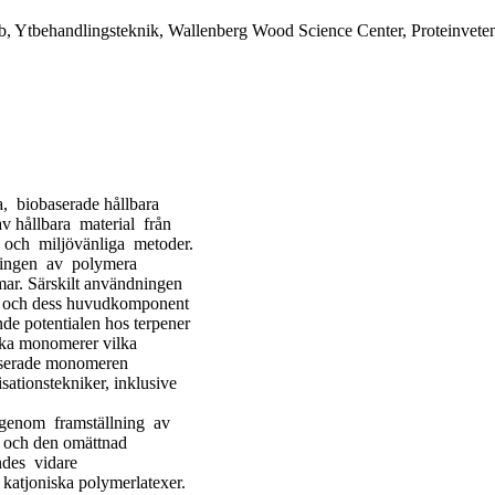
ab, Ytbehandlingsteknik, Wallenberg Wood Science Center, Proteinvete
 biobaserade hållbara
 av hållbara material från
 och miljövänliga metoder.
lingen av polymera
ar. Särskilt användningen
in, och dess huvudkomponent
nde potentialen hos terpener
lika monomerer vilka
baserade monomeren
sationstekniker, inklusive
 genom framställning av
n och den omättnad
des vidare
katjoniska polymerlatexer.