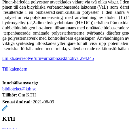
Pinen-härledda polyestrar utvecklades vidare via två olika vägar. I de
pinen till den bicykliska verbanonbaserade laktonen (VaL) som däref
resulterade i en biobaserad semikristallin polyester. I den andra 
polyestrar via polykondensering med användning av diolen (1-(1'-
hydroxyethyl)-2,2-dimethylcyclobutane (HHDC)) erhållen från oxidat
dubbelbindningen i α-pinen tillsammans med omättade biobaserade sy
terpenbaserade omättade polyesterhartserna tvärbands därefter geno
ge polyesternätverk med kontrollerbara egenskaper. Användningen av
viktiga syntessteg utforskades ytterligare för att visa upp potentialen
kemiska förhållanden med milda, vattenbaserade reaktionsförhålla
urn.kb.se/resolve?urn=urn:nbn:se:kth:diva-294245
Till kalendern
Innehållsansvarig:
biblioteket@kth.se
Tillhör
: Om KTH
Senast ändrad
:
2021-06-09
KTH