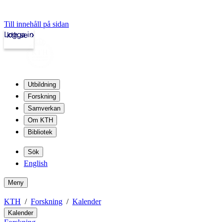
Till innehåll på sidan
Logga in
kth.se
Utbildning
Forskning
Samverkan
Om KTH
Bibliotek
Sök
English
Meny
KTH
Forskning
Kalender
Kalender