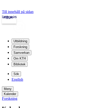
Till innehåll på sidan
Logga in
kth.se
Utbildning
Forskning
Samverkan
Om KTH
Bibliotek
Sök
English
Meny
Kalender
Forskning