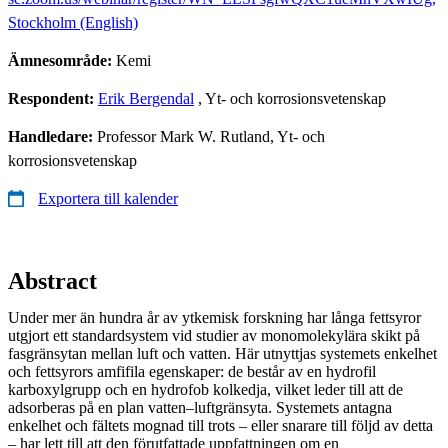
Stockholm (English)
Ämnesområde:
Kemi
Respondent:
Erik Bergendal
, Yt- och korrosionsvetenskap
Handledare:
Professor Mark W. Rutland, Yt- och
korrosionsvetenskap
Exportera till kalender
Abstract
Under mer än hundra år av ytkemisk forskning har långa fettsyror
utgjort ett standardsystem vid studier av monomolekylära skikt på
fasgränsytan mellan luft och vatten. Här utnyttjas systemets enkelhet
och fettsyrors amfifila egenskaper: de består av en hydrofil
karboxylgrupp och en hydrofob kolkedja, vilket leder till att de
adsorberas på en plan vatten–luftgränsyta. Systemets antagna
enkelhet och fältets mognad till trots – eller snarare till följd av detta
– har lett till att den förutfattade uppfattningen om en