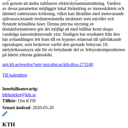
och genom att ändra subfasens elektrolytsammansättning. Vardera
av dessa parametrar möjliggör lokal förändring av monoskiktets och
därmed vattenytans krökning, vilket kan likställas med motsvarande
självassocierande tredimensionella strukturer som miceller och
flytande kristallina faser. Denna precisa styrning av
domänformationen gör det möjligt att med hållbar kemi skapa
varaktiga nanostrukturerade ytor. Slutligen har resultaten från den
här avhandlingen lett fram till en hypotes relaterad till självläkande
egenskaper, som beskriver varför den grenade fettsyran 18-
metyleikosansyra står för en betydande del av fettsyrakompositionen
på hårets yttersta gränsskikt.
urn.kb.se/resolve?urn=urn:nbn:se:kth:diva-273240
Till kalendern
Innehållsansvarig:
biblioteket@kth.se
Tillhör
: Om KTH
Senast ändrad
:
2020-05-20
KTH