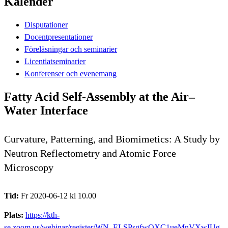
Kalender
Disputationer
Docentpresentationer
Föreläsningar och seminarier
Licentiatseminarier
Konferenser och evenemang
Fatty Acid Self-Assembly at the Air–
Water Interface
Curvature, Patterning, and Biomimetics: A Study by
Neutron Reflectometry and Atomic Force
Microscopy
Tid:
Fr 2020-06-12 kl 10.00
Plats:
https://kth-
se.zoom.us/webinar/register/WN_ELSPsgfwQXC1ueMnVXwIUg,