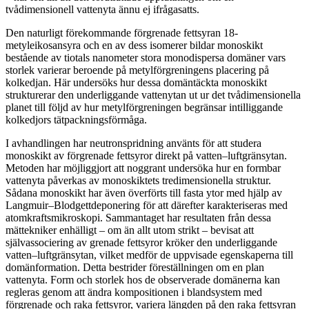
tvådimensionell vattenyta ännu ej ifrågasatts.
Den naturligt förekommande förgrenade fettsyran 18-
metyleikosansyra och en av dess isomerer bildar monoskikt
bestående av tiotals nanometer stora monodispersa domäner vars
storlek varierar beroende på metylförgreningens placering på
kolkedjan. Här undersöks hur dessa domäntäckta monoskikt
strukturerar den underliggande vattenytan ut ur det tvådimensionella
planet till följd av hur metylförgreningen begränsar intilliggande
kolkedjors tätpackningsförmåga.
I avhandlingen har neutronspridning använts för att studera
monoskikt av förgrenade fettsyror direkt på vatten–luftgränsytan.
Metoden har möjliggjort att noggrant undersöka hur en formbar
vattenyta påverkas av monoskiktets tredimensionella struktur.
Sådana monoskikt har även överförts till fasta ytor med hjälp av
Langmuir–Blodgettdeponering för att därefter karakteriseras med
atomkraftsmikroskopi. Sammantaget har resultaten från dessa
mättekniker enhälligt – om än allt utom strikt – bevisat att
självassociering av grenade fettsyror kröker den underliggande
vatten–luftgränsytan, vilket medför de uppvisade egenskaperna till
domänformation. Detta bestrider föreställningen om en plan
vattenyta. Form och storlek hos de observerade domänerna kan
regleras genom att ändra kompositionen i blandsystem med
förgrenade och raka fettsyror, variera längden på den raka fettsyran