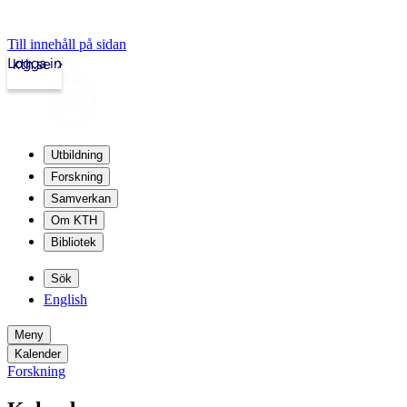
Till innehåll på sidan
Logga in
kth.se
Utbildning
Forskning
Samverkan
Om KTH
Bibliotek
Sök
English
Meny
Kalender
Forskning