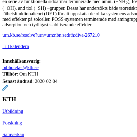
en serie av funktionella sidoarmar terminerade med amin- (−NH
), f
2
(−OH), and tiol (−SH) –grupper. Dessa har undersökts både teoretiskt
täthetsfunktionalteori (DFT) för att uppskatta de olika systemens adso
med effekter på solceller. POSS-systemen terminerade med amingrupp
adsorption och tydligast stabiliserande effekter.
urn.kb.se/resolve?urn=urn:nbn:se:kth:diva-267210
Till kalendern
Innehållsansvarig:
biblioteket@kth.se
Tillhör
: Om KTH
Senast ändrad
:
2020-02-04
KTH
Utbildning
Forskning
Samverkan