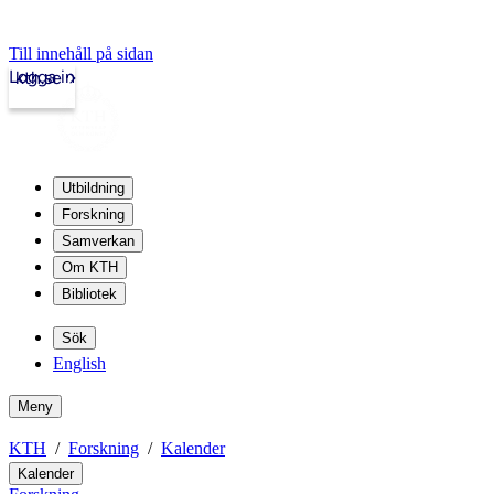
Till innehåll på sidan
Logga in
kth.se
Utbildning
Forskning
Samverkan
Om KTH
Bibliotek
Sök
English
Meny
KTH
Forskning
Kalender
Kalender