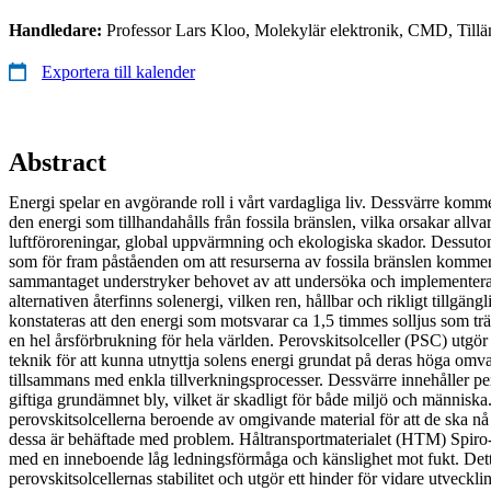
Handledare:
Professor Lars Kloo, Molekylär elektronik, CMD, Tillä
Exportera till kalender
Abstract
Energi spelar en avgörande roll i vårt vardagliga liv. Dessvärre komme
den energi som tillhandahålls från fossila bränslen, vilka orsakar all
luftföroreningar, global uppvärmning och ekologiska skador. Dessuto
som för fram påståenden om att resurserna av fossila bränslen kommer 
sammantaget understryker behovet av att undersöka och implementera
alternativen återfinns solenergi, vilken ren, hållbar och rikligt tillgäng
konstateras att den energi som motsvarar ca 1,5 timmes solljus som trä
en hel årsförbrukning för hela världen. Perovskitsolceller (PSC) utgö
teknik för att kunna utnyttja solens energi grundat på deras höga omva
tillsammans med enkla tillverkningsprocesser. Dessvärre innehåller per
giftiga grundämnet bly, vilket är skadligt för både miljö och människ
perovskitsolcellerna beroende av omgivande material för att de ska n
dessa är behäftade med problem. Håltransportmaterialet (HTM) Spi
med en inneboende låg ledningsförmåga och känslighet mot fukt. Det
perovskitsolcellernas stabilitet och utgör ett hinder för vidare utveckl