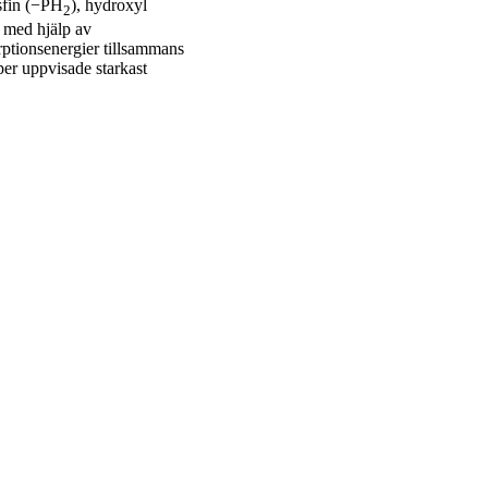
osfin (−PH
), hydroxyl
2
 med hjälp av
rptionsenergier tillsammans
er uppvisade starkast