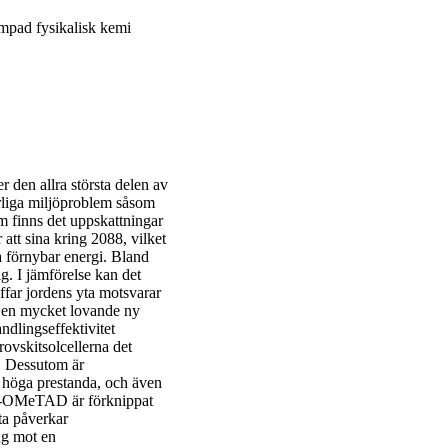
mpad fysikalisk kemi
r den allra största delen av
varliga miljöproblem såsom
m finns det uppskattningar
att sina kring 2088, vilket
 förnybar energi. Bland
lig. I jämförelse kan det
ffar jordens yta motsvarar
r en mycket lovande ny
ndlingseffektivitet
ovskitsolcellerna det
a. Dessutom är
å höga prestanda, och även
ro-OMeTAD är förknippat
ta påverkar
ing mot en