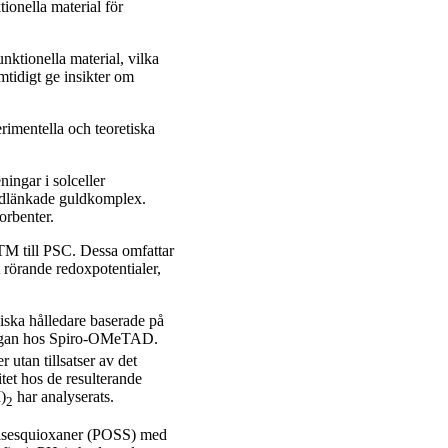
ionella material för
nktionella material, vilka
mtidigt ge insikter om
erimentella och teoretiska
ingar i solceller
idlänkade guldkomplex.
orbenter.
TM till PSC. Dessa omfattar
 rörande redoxpotentialer,
niska hålledare baserade på
ågan hos Spiro-OMeTAD.
utan tillsatser av det
itet hos de resulterande
)
har analyserats.
2
 silsesquioxaner (POSS) med