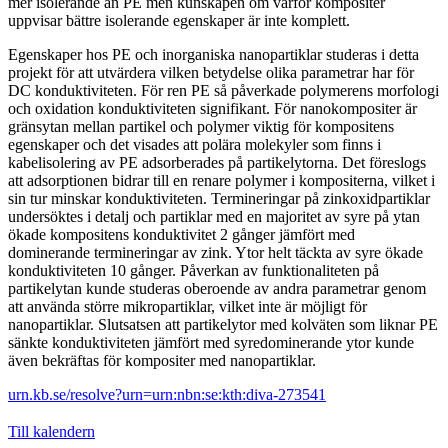
mer isolerande än PE men kunskapen om varför kompositer
uppvisar bättre isolerande egenskaper är inte komplett.
Egenskaper hos PE och inorganiska nanopartiklar studeras i detta
projekt för att utvärdera vilken betydelse olika parametrar har för
DC konduktiviteten. För ren PE så påverkade polymerens morfologi
och oxidation konduktiviteten signifikant. För nanokompositer är
gränsytan mellan partikel och polymer viktig för kompositens
egenskaper och det visades att polära molekyler som finns i
kabelisolering av PE adsorberades på partikelytorna. Det föreslogs
att adsorptionen bidrar till en renare polymer i kompositerna, vilket i
sin tur minskar konduktiviteten. Termineringar på zinkoxidpartiklar
undersöktes i detalj och partiklar med en majoritet av syre på ytan
ökade kompositens konduktivitet 2 gånger jämfört med
dominerande termineringar av zink. Ytor helt täckta av syre ökade
konduktiviteten 10 gånger. Påverkan av funktionaliteten på
partikelytan kunde studeras oberoende av andra parametrar genom
att använda större mikropartiklar, vilket inte är möjligt för
nanopartiklar. Slutsatsen att partikelytor med kolväten som liknar PE
sänkte konduktiviteten jämfört med syredominerande ytor kunde
även bekräftas för kompositer med nanopartiklar.
urn.kb.se/resolve?urn=urn:nbn:se:kth:diva-273541
Till kalendern