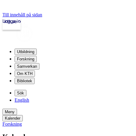
Till innehåll på sidan
Logga in
kth.se
Utbildning
Forskning
Samverkan
Om KTH
Bibliotek
Sök
English
Meny
Kalender
Forskning