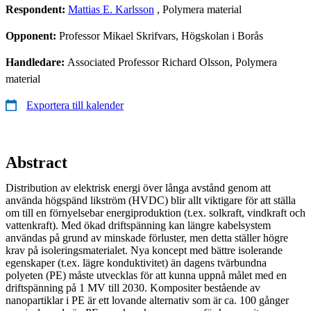
Respondent:
Mattias E. Karlsson
, Polymera material
Opponent:
Professor Mikael Skrifvars, Högskolan i Borås
Handledare:
Associated Professor Richard Olsson, Polymera
material
Exportera till kalender
Abstract
Distribution av elektrisk energi över långa avstånd genom att
använda högspänd likström (HVDC) blir allt viktigare för att ställa
om till en förnyelsebar energiproduktion (t.ex. solkraft, vindkraft och
vattenkraft). Med ökad driftspänning kan längre kabelsystem
användas på grund av minskade förluster, men detta ställer högre
krav på isoleringsmaterialet. Nya koncept med bättre isolerande
egenskaper (t.ex. lägre konduktivitet) än dagens tvärbundna
polyeten (PE) måste utvecklas för att kunna uppnå målet med en
driftspänning på 1 MV till 2030. Kompositer bestående av
nanopartiklar i PE är ett lovande alternativ som är ca. 100 gånger