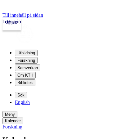
Till innehåll på sidan
Logga in
kth.se
Utbildning
Forskning
Samverkan
Om KTH
Bibliotek
Sök
English
Meny
Kalender
Forskning