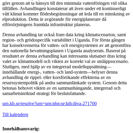
görs genom att ta hänsyn till den minimala vattenföringen vid olika
tillfällen. Avhandlingen konstaterar att även under ett kontinuerligt
vått klimat kommer flödesbegränsningar att leda till en minskning av
elproduktion. Detta är avgörande för energiplanerare då
elförsörjningens framtida infrastruktur planeras.
Denna avhandling tar också fram data kring klimatscenarion, samt
region- och grödospecifik variabilitet i Uganda. För första gången
har konsekvenserna för vatten- och energisystemen av att genomföra
den nationella bevattningsplanen i Uganda analyserats. Baserat på
resultatet av denna avhandling kan intressanta slutsatser dras kring
valet av klimatmodell och vikten av korrekt val av utsläppsscenario.
Slutligen, med hjälp av en integrerad modelluppsättning—
innehållande energi-, vatten- och land-system—belyser denna
avhandling de rippel- eller korsförökande effekterna av en
resurssystempolitik på andra sammanlänkade system. Genom detta
betonas behovet vikten av en sammanhängande, integrerad och
samarbetsinriktad strategi för beslutsfattande.
urn.kb.se/resolve?urn=urn:nbn:se:kth:diva-271700
Till kalendern
Innehållsansvarig: