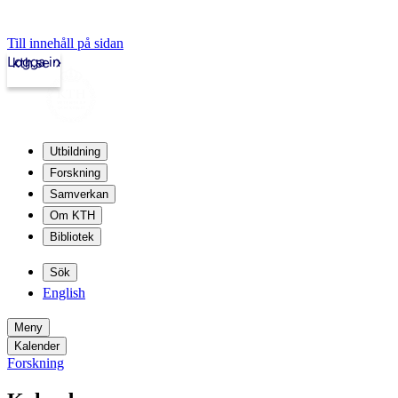
Till innehåll på sidan
Logga in
kth.se
Utbildning
Forskning
Samverkan
Om KTH
Bibliotek
Sök
English
Meny
Kalender
Forskning