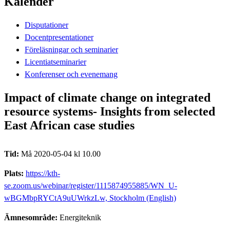
Kalender
Disputationer
Docentpresentationer
Föreläsningar och seminarier
Licentiatseminarier
Konferenser och evenemang
Impact of climate change on integrated
resource systems- Insights from selected
East African case studies
Tid:
Må 2020-05-04 kl 10.00
Plats:
https://kth-
se.zoom.us/webinar/register/1115874955885/WN_U-
wBGMbpRYCtA9uUWrkzLw, Stockholm (English)
Ämnesområde:
Energiteknik