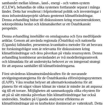
sambandet mellan klimat-, land-, energi - och vatten-system
(CLEW), behandlas de olika systemen fortfarande separat i många
länder. Detta har resulterat i felprioriterad politik och investeringar i
stora infrastrukturprojekt sårbara gentemot klimatförändringar.
Denna avhandling bidrar till diskussionen kring resursinteraktioner,
sektorpolitiska beslut och klimatsäkerhet ur ett Östafrikanskt
perspektiv.
Denna avhandling innehåller en omslagssatsa och fyra medföljande
artiklar. Genom att använda regionala (Östafrika) och nationella
(Uganda) fallstudier, presenteras kvantitativa metoder för att besvara
tre forskningsfrågor som är relevanta för diskussionen kring
klimatförändringar och dess påverkan på vitala resurssystem. Denna
avhandling kombinerar användandet av två modelleringsramverk
och klimatdata för att understryka behovet av en integrerad strategi
för att anpassa samhället till klimatförändringarna.
Först utvärderas klimatmotståndskraften för de nuvarande
utvidgningsstrategierna för de Östafrikanska elförsörjningssystemen
(EAPP). Våra resultat belyser att alternativkostnaderna för att
planera för ett något våtare klimat än väntat är mindre än att anpassa
sig till ett torrare. Möjligheten att sammankoppla olika elsystem för
att på så sätt minska påverkan från klimatförändringar har också
undersökts. Studien på Uganda analyserar effekterna av
klimatförändringar på en kraftsektor dominerad av vattenkraft. Detta