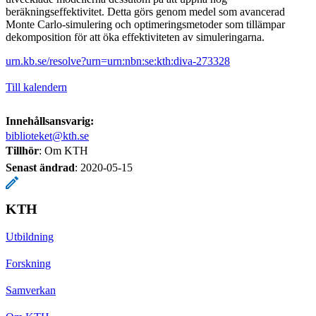
beräkningseffektivitet. Detta görs genom medel som avancerad
Monte Carlo-simulering och optimeringsmetoder som tillämpar
dekomposition för att öka effektiviteten av simuleringarna.
urn.kb.se/resolve?urn=urn:nbn:se:kth:diva-273328
Till kalendern
Innehållsansvarig:
biblioteket@kth.se
Tillhör
: Om KTH
Senast ändrad
:
2020-05-15
KTH
Utbildning
Forskning
Samverkan