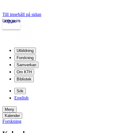
Till innehåll på sidan
Logga in
kth.se
Utbildning
Forskning
Samverkan
Om KTH
Bibliotek
Sök
English
Meny
Kalender
Forskning