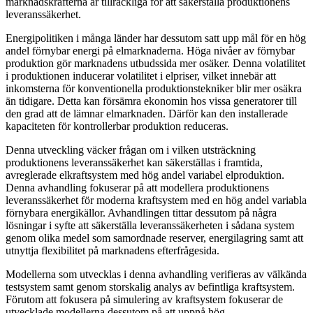
marknadskrafterna är tillräckliga för att säkerställa produktionens
leveranssäkerhet.
Energipolitiken i många länder har dessutom satt upp mål för en hög
andel förnybar energi på elmarknaderna. Höga nivåer av förnybar
produktion gör marknadens utbudssida mer osäker. Denna volatilitet
i produktionen inducerar volatilitet i elpriser, vilket innebär att
inkomsterna för konventionella produktionstekniker blir mer osäkra
än tidigare. Detta kan försämra ekonomin hos vissa generatorer till
den grad att de lämnar elmarknaden. Därför kan den installerade
kapaciteten för kontrollerbar produktion reduceras.
Denna utveckling väcker frågan om i vilken utsträckning
produktionens leveranssäkerhet kan säkerställas i framtida,
avreglerade elkraftsystem med hög andel variabel elproduktion.
Denna avhandling fokuserar på att modellera produktionens
leveranssäkerhet för moderna kraftsystem med en hög andel variabla
förnybara energikällor. Avhandlingen tittar dessutom på några
lösningar i syfte att säkerställa leveranssäkerheten i sådana system
genom olika medel som samordnade reserver, energilagring samt att
utnyttja flexibilitet på marknadens efterfrågesida.
Modellerna som utvecklas i denna avhandling verifieras av välkända
testsystem samt genom storskalig analys av befintliga kraftsystem.
Förutom att fokusera på simulering av kraftsystem fokuserar de
utvecklade modellerna dessutom på att uppnå hög