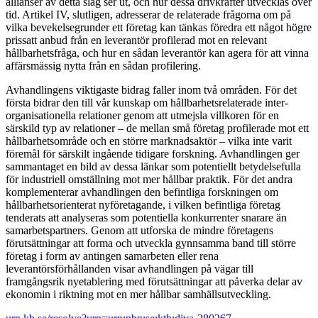
allianser av detta slag ser ut, och hur dessa drivkrafter utvecklas över
tid. Artikel IV, slutligen, adresserar de relaterade frågorna om på
vilka bevekelsegrunder ett företag kan tänkas föredra ett något högre
prissatt anbud från en leverantör profilerad mot en relevant
hållbarhetsfråga, och hur en sådan leverantör kan agera för att vinna
affärsmässig nytta från en sådan profilering.
Avhandlingens viktigaste bidrag faller inom två områden. För det
första bidrar den till vår kunskap om hållbarhetsrelaterade inter-
organisationella relationer genom att utmejsla villkoren för en
särskild typ av relationer – de mellan små företag profilerade mot ett
hållbarhetsområde och en större marknadsaktör – vilka inte varit
föremål för särskilt ingående tidigare forskning. Avhandlingen ger
sammantaget en bild av dessa länkar som potentiellt betydelsefulla
för industriell omställning mot mer hållbar praktik. För det andra
komplementerar avhandlingen den befintliga forskningen om
hållbarhetsorienterat nyföretagande, i vilken befintliga företag
tenderats att analyseras som potentiella konkurrenter snarare än
samarbetspartners. Genom att utforska de mindre företagens
förutsättningar att forma och utveckla gynnsamma band till större
företag i form av antingen samarbeten eller rena
leverantörsförhållanden visar avhandlingen på vägar till
framgångsrik nyetablering med förutsättningar att påverka delar av
ekonomin i riktning mot en mer hållbar samhällsutveckling.