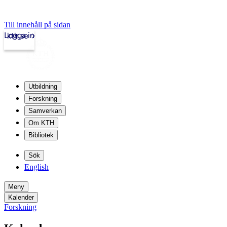
Till innehåll på sidan
Logga in
kth.se
Utbildning
Forskning
Samverkan
Om KTH
Bibliotek
Sök
English
Meny
Kalender
Forskning