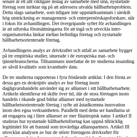
senare år ett allt viktigare inslag av samarbete med små, nystartade
företag som inriktar sig på att adressera utvalda hållbarhetsproblem.
Detta slags samarbete, som tidigare inte uppmärksammats i särskilt
hög utsträckning av management- och entreprenörskapsforskare, står
i fokus för avhandlingen. Det övergripande syftet för avhandlingen
är att utforska förutsättningarna för att ingå och utveckla inter-
organisatoriska länkar mellan befintliga företag och nystartade
hållbarhetsorienterade företag.
Avhandlingens analys av drivkrafter och utfall av samarbete bygger
på tre empiriska studier, situerade i de europeiska mat- och
tjänstebranscherna. Tillsammans innefattar de tre studierna insamling
av såväl kvalitativ som kvantitativ data.
De tre studierna rapporteras i fyra fristående artiklar. I den första av
dessa ges en deskriptiv analys av hur företag inom
dagligvaruhandeln använder sig av allianser i sitt hållbarhetsarbete.
Artikeln identifierar ett skifte över tid, där de stora företagen inom
handeln i ökande grad bildar allianser med nystartade
hållbarhetsorienterade företag i syfte att åstadkomma innovation
inom den egna verksamheten. Parallellt med detta ser handlarna ut
att engagera sig i färre allianser av mer filantropisk natur. I artikel II
studeras hur nystartade hållbarhetsföretag kan uppnå tillräcklig
legitimitet för att framstå som trovärdiga allianspartners. Artikel III
utvecklar analysen av hur de större företagens drivkrafter för