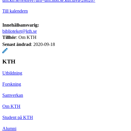
urn.kb.se/resolve?urn=urn:nbn:se:kth:diva-280267
Till kalendern
Innehållsansvarig:
biblioteket@kth.se
Tillhör
: Om KTH
Senast ändrad
:
2020-09-18
KTH
Utbildning
Forskning
Samverkan
Om KTH
Student på KTH
Alumni