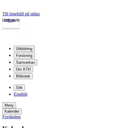
Till innehåll på sidan
Logga in
kth.se
Utbildning
Forskning
Samverkan
Om KTH
Bibliotek
Sök
English
Meny
Kalender
Forskning