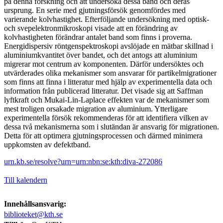
på denna forskning och att undersöka dessa band och deras
ursprung. En serie med gjutningsförsök genomfördes med
varierande kolvhastighet. Efterföljande undersökning med optisk-
och svepelektronmikroskopi visade att en förändring av
kolvhastigheten förändrar antalet band som finns i proverna.
Energidispersiv röntgenspektroskopi avslöjade en mätbar skillnad i
aluminiumkvantitet över bandet, och det antogs att aluminium
migrerar mot centrum av komponenten. Därför undersöktes och
utvärderades olika mekanismer som ansvarar för partikelmigrationer
som finns att finna i litteratur med hjälp av experimentella data och
information från publicerad litteratur. Det visade sig att Saffman
lyftkraft och Mukai-Lin-Laplace effekten var de mekanismer som
mest troligen orsakade migration av aluminium. Ytterligare
experimentella försök rekommenderas för att identifiera vilken av
dessa två mekanismerna som i slutändan är ansvarig för migrationen.
Detta för att optimera gjutningsprocessen och därmed minimera
uppkomsten av defektband.
urn.kb.se/resolve?urn=urn:nbn:se:kth:diva-272086
Till kalendern
Innehållsansvarig:
biblioteket@kth.se