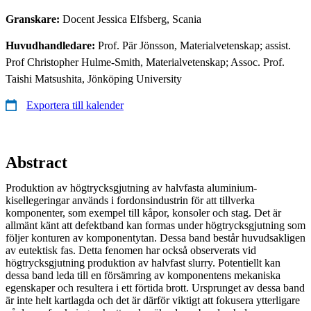
Granskare:
Docent Jessica Elfsberg, Scania
Huvudhandledare:
Prof. Pär Jönsson, Materialvetenskap; assist.
Prof Christopher Hulme-Smith, Materialvetenskap; Assoc. Prof.
Taishi Matsushita, Jönköping University
Exportera till kalender
Abstract
Produktion av högtrycksgjutning av halvfasta aluminium-
kisellegeringar används i fordonsindustrin för att tillverka
komponenter, som exempel till kåpor, konsoler och stag. Det är
allmänt känt att defektband kan formas under högtrycksgjutning som
följer konturen av komponentytan. Dessa band består huvudsakligen
av eutektisk fas. Detta fenomen har också observerats vid
högtrycksgjutning produktion av halvfast slurry. Potentiellt kan
dessa band leda till en försämring av komponentens mekaniska
egenskaper och resultera i ett förtida brott. Ursprunget av dessa band
är inte helt kartlagda och det är därför viktigt att fokusera ytterligare