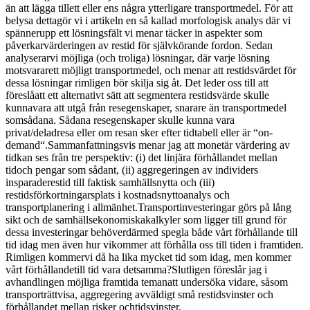
än att lägga tillett eller ens några ytterligare transportmedel. För att
belysa dettagör vi i artikeln en så kallad morfologisk analys där vi
spännerupp ett lösningsfält vi menar täcker in aspekter som
påverkarvärderingen av restid för självkörande fordon. Sedan
analyserarvi möjliga (och troliga) lösningar, där varje lösning
motsvararett möjligt transportmedel, och menar att restidsvärdet för
dessa lösningar rimligen bör skilja sig åt. Det leder oss till att
föreslåatt ett alternativt sätt att segmentera restidsvärde skulle
kunnavara att utgå från resegenskaper, snarare än transportmedel
somsådana. Sådana resegenskaper skulle kunna vara
privat/deladresa eller om resan sker efter tidtabell eller är “on-
demand“.Sammanfattningsvis menar jag att monetär värdering av
tidkan ses från tre perspektiv: (i) det linjära förhållandet mellan
tidoch pengar som sådant, (ii) aggregeringen av individers
insparaderestid till faktisk samhällsnytta och (iii)
restidsförkortningarsplats i kostnadsnyttoanalys och
transportplanering i allmänhet.Transportinvesteringar görs på lång
sikt och de samhällsekonomiskakalkyler som ligger till grund för
dessa investeringar behöverdärmed spegla både vårt förhållande till
tid idag men även hur vikommer att förhålla oss till tiden i framtiden.
Rimligen kommervi då ha lika mycket tid som idag, men kommer
vårt förhållandetill tid vara detsamma?Slutligen föreslår jag i
avhandlingen möjliga framtida temanatt undersöka vidare, såsom
transporträttvisa, aggregering avväldigt små restidsvinster och
förhållandet mellan risker ochtidsvinster.