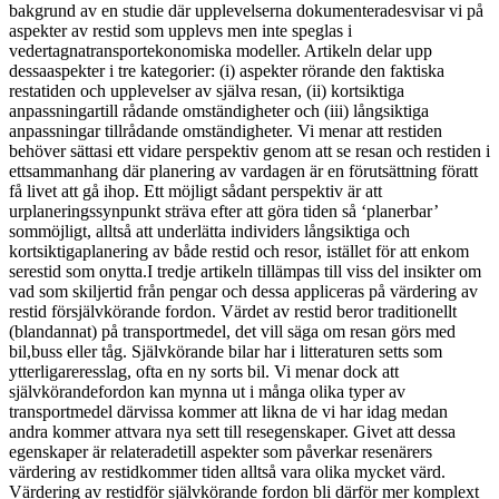
bakgrund av en studie där upplevelserna dokumenteradesvisar vi på
aspekter av restid som upplevs men inte speglas i
vedertagnatransportekonomiska modeller. Artikeln delar upp
dessaaspekter i tre kategorier: (i) aspekter rörande den faktiska
restatiden och upplevelser av själva resan, (ii) kortsiktiga
anpassningartill rådande omständigheter och (iii) långsiktiga
anpassningar tillrådande omständigheter. Vi menar att restiden
behöver sättasi ett vidare perspektiv genom att se resan och restiden i
ettsammanhang där planering av vardagen är en förutsättning föratt
få livet att gå ihop. Ett möjligt sådant perspektiv är att
urplaneringssynpunkt sträva efter att göra tiden så ‘planerbar’
sommöjligt, alltså att underlätta individers långsiktiga och
kortsiktigaplanering av både restid och resor, istället för att enkom
serestid som onytta.I tredje artikeln tillämpas till viss del insikter om
vad som skiljertid från pengar och dessa appliceras på värdering av
restid försjälvkörande fordon. Värdet av restid beror traditionellt
(blandannat) på transportmedel, det vill säga om resan görs med
bil,buss eller tåg. Självkörande bilar har i litteraturen setts som
ytterligareresslag, ofta en ny sorts bil. Vi menar dock att
självkörandefordon kan mynna ut i många olika typer av
transportmedel därvissa kommer att likna de vi har idag medan
andra kommer attvara nya sett till resegenskaper. Givet att dessa
egenskaper är relateradetill aspekter som påverkar resenärers
värdering av restidkommer tiden alltså vara olika mycket värd.
Värdering av restidför självkörande fordon bli därför mer komplext