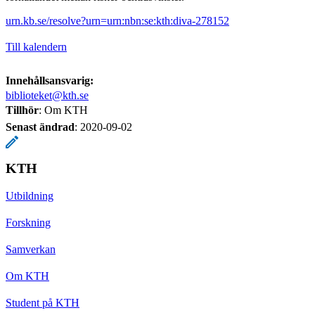
urn.kb.se/resolve?urn=urn:nbn:se:kth:diva-278152
Till kalendern
Innehållsansvarig:
biblioteket@kth.se
Tillhör
: Om KTH
Senast ändrad
:
2020-09-02
KTH
Utbildning
Forskning
Samverkan
Om KTH
Student på KTH