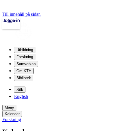
Till innehåll på sidan
Logga in
kth.se
Utbildning
Forskning
Samverkan
Om KTH
Bibliotek
Sök
English
Meny
Kalender
Forskning