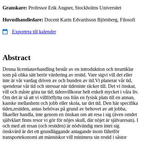
Granskare:
Professor Erik Angner, Stockholms Universitet
Huvudhandledare:
Docent Karin Edvardsson Björnberg, Filosofi
Exportera till kalender
Abstract
Denna licentiatavhandling består av en introduktion och treartiklar
som på olika sätt berör värdering av restid. Vare sigvi vill det eller
inte är vår vardag driven av och bunden av tid.Vi planerar vår tid,
spenderar vår tid och stressar när tideninte räcker till. Det vi önskar,
vill och måste göra tar tid; tidenvillkorar helt enkelt mycket i våra liv.
Om det är så att vi villförflytta oss från en fysisk plats till en annan,
kanske mellanhem och jobb eller skola, tar det tid. Den här specifika
tiden,restiden, antas behövas på grund av behovet av att jobba,
fikaeller handla, inte genom en önskan om att resa i sig (även omdet
självklart finns resor vi gör för nöjes skull, där nöjet är självaresan). I
och med att resan (och restiden) är nödvändig men intei sig
önskvärd är det ett grundläggande antagande inom fältetför
transportekonomi att människor vill minimera sin restid i såstor