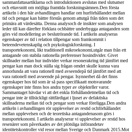
sammanfattasartiklarna och introduktionen avslutas med slutsatser
och ettavsnitt om möjliga framtida forskningsämnen.Den första
artikeln i den här avhandlingen handlar om hurförhållandet mellan
tid och pengar kan bättre förstås genom attutgå från tiden som det
primära att värdesätta. Denna analysoch de insikter som analysen
leder till kan därefter förklara ochbättre underbygga antaganden som
görs vid modellering av beslutrörande tid. I artikeln analyseras
egenskaper av tid i relation tillpengar som framkommit i
beteendevetenskaplig och psykologiskforskning. I
transportekonomi, likt traditionell mikroekonomi,utgår man från ett
antagande om stabila rationella preferenser hosindivider. Givet
skillnader mellan hur individer verkar resonerakring tid jämfört med
pengar kan man dock ställa sig frågan omdet skulle kunna vara
annorlunda att vara rationell med avseendepå tid jämfört med att
vara rationell med avseende på pengar. Isynnerhet då det finns
egenskaper hos tid som är så pass specifikaatt motsvarande
egenskaper inte finns hos andra typer av objekteller varor.
Sammantaget hävdar vi att det enkla förhållandetmellan tid och
pengar inte är tillräckligt rättfärdigat i ljuset av defaktiska
skillnaderna mellan tid och pengar som verkar föreligga.Den andra
artikeln i avhandlingen rör upplevelser av restid ochförhållandet
mellan upplevelsen och de teoretiska antagandenasom görs i
transportekonomi. I artikeln analyserar vi upplevelser av restid hos
resenärer som påverkades av det plötsliga införandetav
identitetskontroller vid resor mellan Sverige och Danmark 2015.Mot