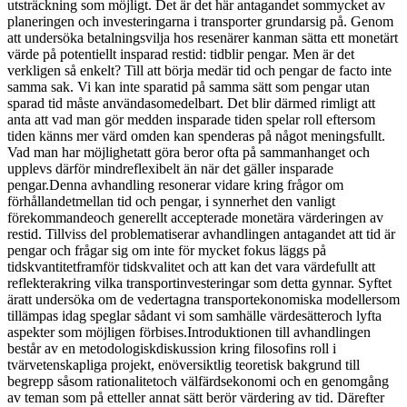
utsträckning som möjligt. Det är det här antagandet sommycket av
planeringen och investeringarna i transporter grundarsig på. Genom
att undersöka betalningsvilja hos resenärer kanman sätta ett monetärt
värde på potentiellt insparad restid: tidblir pengar. Men är det
verkligen så enkelt? Till att börja medär tid och pengar de facto inte
samma sak. Vi kan inte sparatid på samma sätt som pengar utan
sparad tid måste användasomedelbart. Det blir därmed rimligt att
anta att vad man gör medden insparade tiden spelar roll eftersom
tiden känns mer värd omden kan spenderas på något meningsfullt.
Vad man har möjlighetatt göra beror ofta på sammanhanget och
upplevs därför mindreflexibelt än när det gäller insparade
pengar.Denna avhandling resonerar vidare kring frågor om
förhållandetmellan tid och pengar, i synnerhet den vanligt
förekommandeoch generellt accepterade monetära värderingen av
restid. Tillviss del problematiserar avhandlingen antagandet att tid är
pengar och frågar sig om inte för mycket fokus läggs på
tidskvantitetframför tidskvalitet och att kan det vara värdefullt att
reflekterakring vilka transportinvesteringar som detta gynnar. Syftet
äratt undersöka om de vedertagna transportekonomiska modellersom
tillämpas idag speglar sådant vi som samhälle värdesätteroch lyfta
aspekter som möjligen förbises.Introduktionen till avhandlingen
består av en metodologiskdiskussion kring filosofins roll i
tvärvetenskapliga projekt, enöversiktlig teoretisk bakgrund till
begrepp såsom rationalitetoch välfärdsekonomi och en genomgång
av teman som på etteller annat sätt berör värdering av tid. Därefter