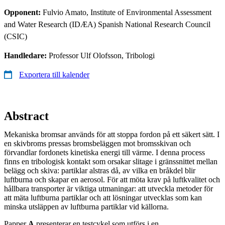
Opponent:
Fulvio Amato, Institute of Environmental Assessment
and Water Research (IDÆA) Spanish National Research Council
(CSIC)
Handledare:
Professor Ulf Olofsson, Tribologi
Exportera till kalender
Abstract
Mekaniska bromsar används för att stoppa fordon på ett säkert sätt. I
en skivbroms pressas bromsbeläggen mot bromsskivan och
förvandlar fordonets kinetiska energi till värme. I denna process
finns en tribologisk kontakt som orsakar slitage i gränssnittet mellan
belägg och skiva: partiklar alstras då, av vilka en bråkdel blir
luftburna och skapar en aerosol. För att möta krav på luftkvalitet och
hållbara transporter är viktiga utmaningar: att utveckla metoder för
att mäta luftburna partiklar och att lösningar utvecklas som kan
minska utsläppen av luftburna partiklar vid källorna.
Papper
A
presenterar en testcykel som utförs i en