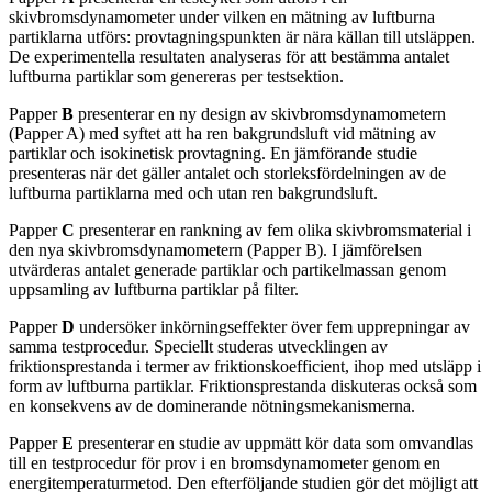
skivbromsdynamometer under vilken en mätning av luftburna
partiklarna utförs: provtagningspunkten är nära källan till utsläppen.
De experimentella resultaten analyseras för att bestämma antalet
luftburna partiklar som genereras per testsektion.
Papper
B
presenterar en ny design av skivbromsdynamometern
(Papper A) med syftet att ha ren bakgrundsluft vid mätning av
partiklar och isokinetisk provtagning. En jämförande studie
presenteras när det gäller antalet och storleksfördelningen av de
luftburna partiklarna med och utan ren bakgrundsluft.
Papper
C
presenterar en rankning av fem olika skivbromsmaterial i
den nya skivbromsdynamometern (Papper B). I jämförelsen
utvärderas antalet generade partiklar och partikelmassan genom
uppsamling av luftburna partiklar på filter.
Papper
D
undersöker inkörningseffekter över fem upprepningar av
samma testprocedur. Speciellt studeras utvecklingen av
friktionsprestanda i termer av friktionskoefficient, ihop med utsläpp i
form av luftburna partiklar. Friktionsprestanda diskuteras också som
en konsekvens av de dominerande nötningsmekanismerna.
Papper
E
presenterar en studie av uppmätt kör data som omvandlas
till en testprocedur för prov i en bromsdynamometer genom en
energitemperaturmetod. Den efterföljande studien gör det möjligt att