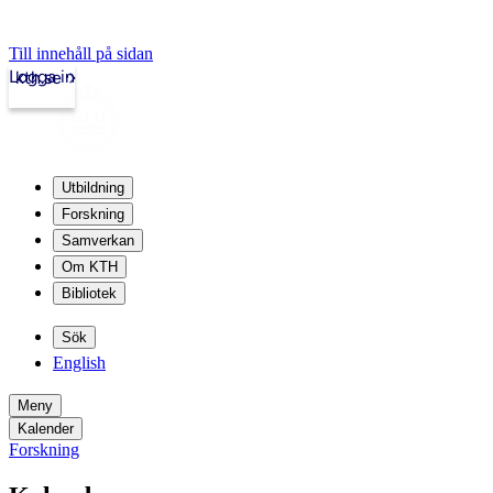
Till innehåll på sidan
Logga in
kth.se
Utbildning
Forskning
Samverkan
Om KTH
Bibliotek
Sök
English
Meny
Kalender
Forskning