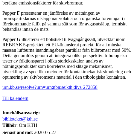
beräkna emissionsfaktorer för skivbromsar.
Papper
F
presenterar en jämförelse av mätningen av
bromspartiklarnas utsläpp när volatila och organiska föreningar (i
förekommande fall), på samma sätt som för avgasutsläpp, termiskt
behandlas innan de mäts.
Papper
G
illustrerar ett holistiskt tillvägagångssätt, utvecklat inom
REBRAKE-projektet, ett EU-finansierat projekt, för att minska
massan luftburna inandningsbara partiklar från bilbromsar med 50%.
Detta genomförs genom att integrera olika perspektiv: tribologiska
tester av friktionsparet i olika storleksskalor, analys av
nötningsprodukter som korreleras med slitage mekanismer,
utveckling av specifika metoder för kontaktmekanisk simulering och
optimering av skivbromsens material i den tribologiska kontakten.
urn.kb.se/resolve?urn=urn:nbn:se:kth:diva-272858
Till kalendern
Innehållsansvarig:
biblioteket@kth.se
Tillhör
: Om KTH
Senast ändrad
:
2020-05-27