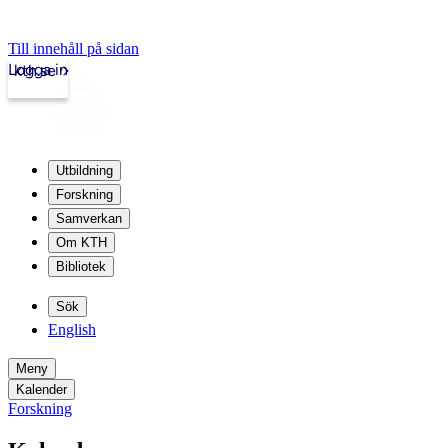
Till innehåll på sidan
Logga in
kth.se
Utbildning
Forskning
Samverkan
Om KTH
Bibliotek
Sök
English
Meny
Kalender
Forskning