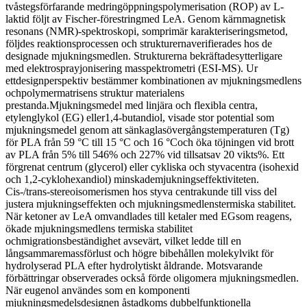
tvåstegsförfarande medringöppningspolymerisation (ROP) av L-
laktid följt av Fischer-förestringmed LeA. Genom kärnmagnetisk
resonans (NMR)-spektroskopi, somprimär karakteriseringsmetod,
följdes reaktionsprocessen och strukturernaverifierades hos de
designade mjukningsmedlen. Strukturerna bekräftadesytterligare
med elektrosprayjonisering masspektrometri (ESI-MS). Ur
ettdesignperspektiv bestämmer kombinationen av mjukningsmedlens
ochpolymermatrisens struktur materialens
prestanda.Mjukningsmedel med linjära och flexibla centra,
etylenglykol (EG) eller1,4-butandiol, visade stor potential som
mjukningsmedel genom att sänkaglasövergångstemperaturen (Tg)
för PLA från 59 °C till 15 °C och 16 °Coch öka töjningen vid brott
av PLA från 5% till 546% och 227% vid tillsatsav 20 vikts%. Ett
förgrenat centrum (glycerol) eller cykliska och styvacentra (isohexid
och 1,2-cyklohexandiol) minskademjukningseffektiviteten.
Cis-/trans-stereoisomerismen hos styva centrakunde till viss del
justera mjukningseffekten och mjukningsmedlenstermiska stabilitet.
När ketoner av LeA omvandlades till ketaler med EGsom reagens,
ökade mjukningsmedlens termiska stabilitet
ochmigrationsbeständighet avsevärt, vilket ledde till en
långsammaremassförlust och högre bibehållen molekylvikt för
hydrolyserad PLA efter hydrolytiskt åldrande. Motsvarande
förbättringar observerades också förde oligomera mjukningsmedlen.
När eugenol användes som en komponenti
mjukningsmedelsdesignen åstadkoms dubbelfunktionella