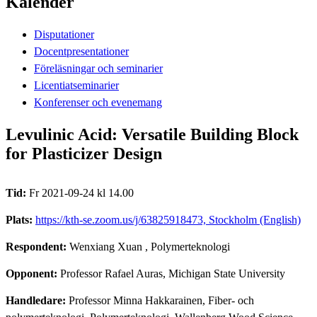
Kalender
Disputationer
Docentpresentationer
Föreläsningar och seminarier
Licentiatseminarier
Konferenser och evenemang
Levulinic Acid: Versatile Building Block
for Plasticizer Design
Tid:
Fr 2021-09-24 kl 14.00
Plats:
https://kth-se.zoom.us/j/63825918473, Stockholm (English)
Respondent:
Wenxiang Xuan
, Polymerteknologi
Opponent:
Professor Rafael Auras, Michigan State University
Handledare:
Professor Minna Hakkarainen, Fiber- och