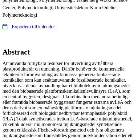
polymerteknologi, Polymerteknologi, Wallenberg Wood Science
Center, Polymerteknologi; Universitetslektor Karin Odelius,
Polymerteknologi
Exportera till kalender
Abstract
Att använda förnybara resurser för utveckling av hållbara
plastprodukterär en utmaning. Därför behöver de kommersiella
teknikerna föromvandling av biomassa generera biobaserade
kemikalier, som kan ersättanuvarande fossilbaserade kemikalier,
utvecklas. I denna avhandling har ettbibliotek av mjukningsmedel
med den biobaserade plattformskemikalienlevulinsyra (LeA), som
en central byggsten, designats. I kombination medandra befintliga
eller framtida biobaserade byggstenar fungerar estrarna avLeA och
deras derivat som en mångsidig plattform av mjukningsmedel
förbiobaserad och biologiskt nedbrytbar termoplastisk polylaktid
(PLA).Totalt syntetiserades tretton LeA-baserade mjukningsmedel,
vilketinkluderar nio monomera mjukningsmedel syntetiserade
genom enklassisk Fischer-förestringsmetod och fyra oligomera
mjukningsmedelsom framställdes genom polykondensation eller ett