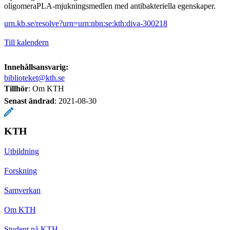
oligomeraPLA-mjukningsmedlen med antibakteriella egenskaper.
urn.kb.se/resolve?urn=urn:nbn:se:kth:diva-300218
Till kalendern
Innehållsansvarig:
biblioteket@kth.se
Tillhör
: Om KTH
Senast ändrad
:
2021-08-30
KTH
Utbildning
Forskning
Samverkan
Om KTH
Student på KTH