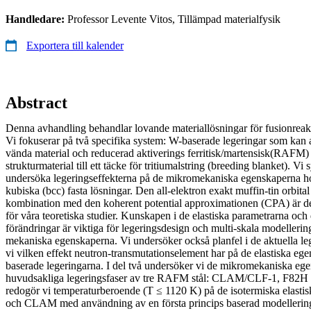
Handledare:
Professor Levente Vitos, Tillämpad materialfysik
Exportera till kalender
Abstract
Denna avhandling behandlar lovande materiallösningar för fusionreakto
Vi fokuserar på två specifika system: W-baserade legeringar som ka
vända material och reducerad aktiverings ferritisk/martensisk(RAFM
strukturmaterial till ett täcke för tritiumalstring (breeding blanket). Vi sy
undersöka legeringseffekterna på de mikromekaniska egenskaperna h
kubiska (bcc) fasta lösningar. Den all-elektron exakt muffin-tin orbi
kombination med den koherent potential approximationen (CPA) är de
för våra teoretiska studier. Kunskapen i de elastiska parametrarna och
förändringar är viktiga för legeringsdesign och multi-skala modelleri
mekaniska egenskaperna. Vi undersöker också planfel i de aktuella leg
vi vilken effekt neutron-transmutationselement har på de elastiska e
baserade legeringarna. I del två undersöker vi de mikromekaniska eg
huvudsakliga legeringsfaser av tre RAFM stål: CLAM/CLF-1, F82H
redogör vi temperaturberoende (T ≤ 1120 K) på de isotermiska elastis
och CLAM med användning av en första princips baserad modellering