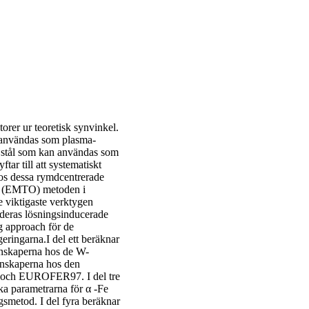
rer ur teoretisk synvinkel.
n användas som plasma-
) stål som kan användas som
ftar till att systematiskt
os dessa rymdcentrerade
tal (EMTO) metoden i
 viktigaste verktygen
 deras lösningsinducerade
ng approach för de
eringarna.I del ett beräknar
genskaperna hos de W-
enskaperna hos den
 och EUROFER97. I del tre
ka parametrarna för α -Fe
smetod. I del fyra beräknar