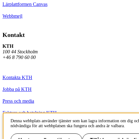
Lärplattformen Canvas
Webbmejl
Kontakt
KTH
100 44 Stockholm
+46 8 790 60 00
Kontakta KTH
Jobba på KTH
Press och media
Faktura och betalning KTH
Denna webbplats använder tjänster som kan lagra information om dig och
Om KTH:s webbplatser
nödvändiga för att webbplatsen ska fungera och andra är valbara.
Tillgänglighetsredogörelse