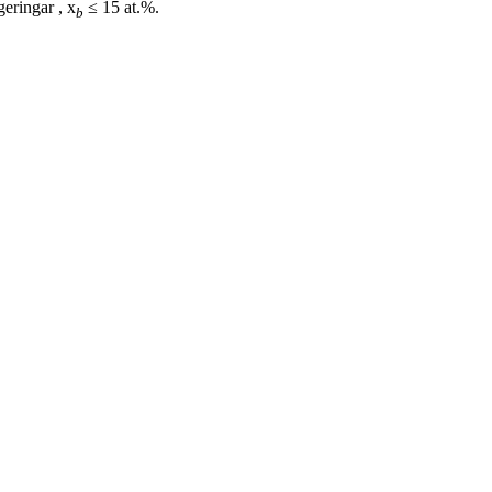
geringar , x
≤ 15 at.%.
b