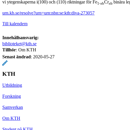
vi ytegenskaperna i(100) och (110) riktningar för Fe
Cr
binära le
1
-
x
b
x
b
urn.kb.se/resolve?urn=urn:nbn:se:kth:diva-273057
Till kalendern
Innehållsansvarig:
biblioteket@kth.se
Tillhör
: Om KTH
Senast ändrad
:
2020-05-27
KTH
Utbildning
Forskning
Samverkan
Om KTH
Student på KTH