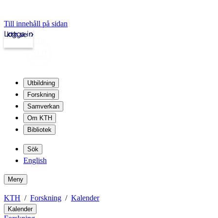
Till innehåll på sidan
Logga in
kth.se
Utbildning
Forskning
Samverkan
Om KTH
Bibliotek
Sök
English
Meny
KTH
Forskning
Kalender
Kalender