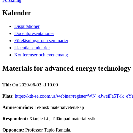
Forskning
Kalender
Disputationer
Docentpresentationer
Föreläsningar och seminarier
Licentiatseminarier
Konferenser och evenemang
Materials for advanced energy technolog
Tid:
On 2020-06-03 kl 10.00
Plats:
https://kth-se.zoom.us/webinar/register/WN_eJweiFa5T-ik_eY
Ämnesområde:
Teknisk materialvetenskap
Respondent:
Xiaojie Li
, Tillämpad materialfysik
Opponent:
Professor Tapio Rantala,