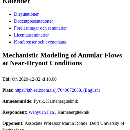
Kalender
Disputationer
Docentpresentationer
Föreläsningar och seminarier
Licentiatseminarier
Konferenser och evenemang
Mechanistic Modeling of Annular Flows
at Near-Dryout Conditions
Tid:
On 2020-12-02 kl 10.00
Plats:
https://kth-se.zoom.us/j/7040672688, (English)
Ämnesområde:
Fysik, Kärnenergiteknik
Respondent:
Wenyuan Fan
, Kärnenergiteknik
Opponent:
Associate Professor Martin Rohde, Delft University of