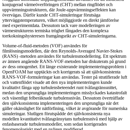
konjugerad värmeöverföringen (CHT) mellan ringflödet och
uppvärmningsstrukturen, där Joule-uppvärmningseffekten kan
övervägas. Därför kunde CHT-simuleringar förutsäga
ytterväggstemperaturen, vilket möjliggjorde en direkt jämförelse
med experimentdata. Dessutom tack vare modelleringen av
värmestrukturens termiska tröghet fångades den komplexa
torrkokningshysteresen framgångsrikt av CHT-simuleringarna.
Volume-of-fluid-metoden (VOF) användes för
filmlösningsmodellen, där den Reynolds-Averaged Navier-Stokes
(RANS) -metoden användes för turbulensmodellering. Ett spektrum
av ämnen angående RANS-VOF-metoden har diskuterats på grund
av dess omogenhet. Ett länge existerande implementeringsproblem i
OpenFOAM har upptäckts och korrigerats så att självkonsistenta
RANS-VOF-formuleringar kan användas. Tester på stratifierade luft
och vattenflödet visade att den nya implementeringen kunde
kvalitativt fånga upp turbulensbeteendet runt tvåfasgränssnittet,
medan den ursprungliga implementeringen misslyckades katastrofalt
och väsentligt felberäknade turbulensnivån. Dessutom överträffade
den självkonsistenta implementeringen den ursprungliga när det
gäller okänslighet för nätförfining, vilket är avgörande för numeriska
simuleringar. Slutligen förutspådde det självkonsistenta nya
modellen kvantitativt tvåfasgränsytans turbulensnivå med hjälp av
enfasbaserade turbulensmodeller, som sedan korrigerades
fenomenologiskt med en nyligen modifierad