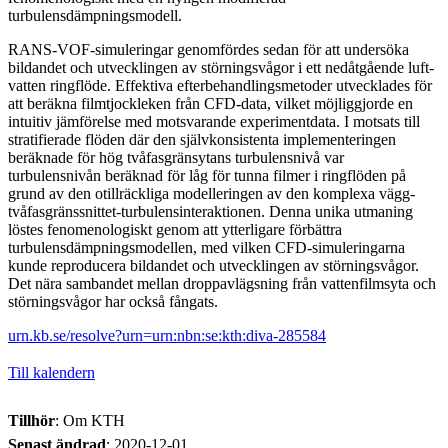
turbulensdämpningsmodell.
RANS-VOF-simuleringar genomfördes sedan för att undersöka
bildandet och utvecklingen av störningsvågor i ett nedåtgående luft-
vatten ringflöde. Effektiva efterbehandlingsmetoder utvecklades för
att beräkna filmtjockleken från CFD-data, vilket möjliggjorde en
intuitiv jämförelse med motsvarande experimentdata. I motsats till
stratifierade flöden där den självkonsistenta implementeringen
beräknade för hög tvåfasgränsytans turbulensnivå var
turbulensnivån beräknad för låg för tunna filmer i ringflöden på
grund av den otillräckliga modelleringen av den komplexa vägg-
tvåfasgränssnittet-turbulensinteraktionen. Denna unika utmaning
löstes fenomenologiskt genom att ytterligare förbättra
turbulensdämpningsmodellen, med vilken CFD-simuleringarna
kunde reproducera bildandet och utvecklingen av störningsvågor.
Det nära sambandet mellan droppavlägsning från vattenfilmsyta och
störningsvågor har också fångats.
urn.kb.se/resolve?urn=urn:nbn:se:kth:diva-285584
Till kalendern
Tillhör
: Om KTH
Senast ändrad
:
2020-12-01