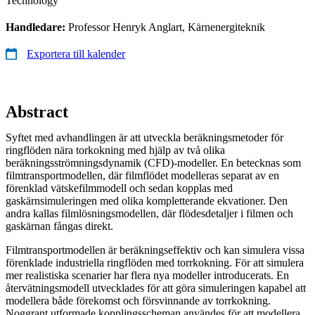
Technology
Handledare:
Professor Henryk Anglart, Kärnenergiteknik
Exportera till kalender
Abstract
Syftet med avhandlingen är att utveckla beräkningsmetoder för
ringflöden nära torkokning med hjälp av två olika
beräkningsströmningsdynamik (CFD)-modeller. En betecknas som
filmtransportmodellen, där filmflödet modelleras separat av en
förenklad vätskefilmmodell och sedan kopplas med
gaskärnsimuleringen med olika kompletterande ekvationer. Den
andra kallas filmlösningsmodellen, där flödesdetaljer i filmen och
gaskärnan fångas direkt.
Filmtransportmodellen är beräkningseffektiv och kan simulera vissa
förenklade industriella ringflöden med torrkokning. För att simulera
mer realistiska scenarier har flera nya modeller introducerats. En
återvätningsmodell utvecklades för att göra simuleringen kapabel att
modellera både förekomst och försvinnande av torrkokning.
Noggrant utformade kopplingsscheman användes för att modellera