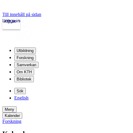
Till innehåll på sidan
Logga in
kth.se
Utbildning
Forskning
Samverkan
Om KTH
Bibliotek
Sök
English
Meny
Kalender
Forskning