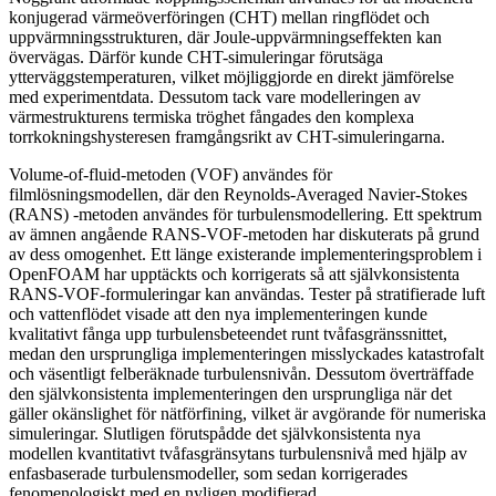
konjugerad värmeöverföringen (CHT) mellan ringflödet och
uppvärmningsstrukturen, där Joule-uppvärmningseffekten kan
övervägas. Därför kunde CHT-simuleringar förutsäga
ytterväggstemperaturen, vilket möjliggjorde en direkt jämförelse
med experimentdata. Dessutom tack vare modelleringen av
värmestrukturens termiska tröghet fångades den komplexa
torrkokningshysteresen framgångsrikt av CHT-simuleringarna.
Volume-of-fluid-metoden (VOF) användes för
filmlösningsmodellen, där den Reynolds-Averaged Navier-Stokes
(RANS) -metoden användes för turbulensmodellering. Ett spektrum
av ämnen angående RANS-VOF-metoden har diskuterats på grund
av dess omogenhet. Ett länge existerande implementeringsproblem i
OpenFOAM har upptäckts och korrigerats så att självkonsistenta
RANS-VOF-formuleringar kan användas. Tester på stratifierade luft
och vattenflödet visade att den nya implementeringen kunde
kvalitativt fånga upp turbulensbeteendet runt tvåfasgränssnittet,
medan den ursprungliga implementeringen misslyckades katastrofalt
och väsentligt felberäknade turbulensnivån. Dessutom överträffade
den självkonsistenta implementeringen den ursprungliga när det
gäller okänslighet för nätförfining, vilket är avgörande för numeriska
simuleringar. Slutligen förutspådde det självkonsistenta nya
modellen kvantitativt tvåfasgränsytans turbulensnivå med hjälp av
enfasbaserade turbulensmodeller, som sedan korrigerades
fenomenologiskt med en nyligen modifierad