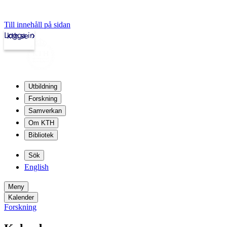
Till innehåll på sidan
Logga in
kth.se
Utbildning
Forskning
Samverkan
Om KTH
Bibliotek
Sök
English
Meny
Kalender
Forskning