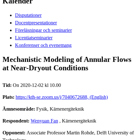
Kalender
Disputationer
Docentpresentationer
Föreläsningar och seminarier
Licentiatseminarier
Konferenser och evenemang
Mechanistic Modeling of Annular Flows
at Near-Dryout Conditions
Tid:
On 2020-12-02 kl 10.00
Plats:
https://kth-se.zoom.us/j/7040672688, (English)
Ämnesområde:
Fysik, Kärnenergiteknik
Respondent:
Wenyuan Fan
, Kärnenergiteknik
Opponent:
Associate Professor Martin Rohde, Delft University of