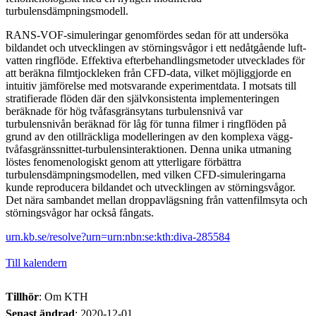
turbulensdämpningsmodell.
RANS-VOF-simuleringar genomfördes sedan för att undersöka
bildandet och utvecklingen av störningsvågor i ett nedåtgående luft-
vatten ringflöde. Effektiva efterbehandlingsmetoder utvecklades för
att beräkna filmtjockleken från CFD-data, vilket möjliggjorde en
intuitiv jämförelse med motsvarande experimentdata. I motsats till
stratifierade flöden där den självkonsistenta implementeringen
beräknade för hög tvåfasgränsytans turbulensnivå var
turbulensnivån beräknad för låg för tunna filmer i ringflöden på
grund av den otillräckliga modelleringen av den komplexa vägg-
tvåfasgränssnittet-turbulensinteraktionen. Denna unika utmaning
löstes fenomenologiskt genom att ytterligare förbättra
turbulensdämpningsmodellen, med vilken CFD-simuleringarna
kunde reproducera bildandet och utvecklingen av störningsvågor.
Det nära sambandet mellan droppavlägsning från vattenfilmsyta och
störningsvågor har också fångats.
urn.kb.se/resolve?urn=urn:nbn:se:kth:diva-285584
Till kalendern
Tillhör
: Om KTH
Senast ändrad
:
2020-12-01