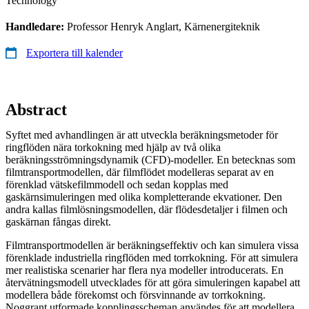
Technology
Handledare:
Professor Henryk Anglart, Kärnenergiteknik
Exportera till kalender
Abstract
Syftet med avhandlingen är att utveckla beräkningsmetoder för
ringflöden nära torkokning med hjälp av två olika
beräkningsströmningsdynamik (CFD)-modeller. En betecknas som
filmtransportmodellen, där filmflödet modelleras separat av en
förenklad vätskefilmmodell och sedan kopplas med
gaskärnsimuleringen med olika kompletterande ekvationer. Den
andra kallas filmlösningsmodellen, där flödesdetaljer i filmen och
gaskärnan fångas direkt.
Filmtransportmodellen är beräkningseffektiv och kan simulera vissa
förenklade industriella ringflöden med torrkokning. För att simulera
mer realistiska scenarier har flera nya modeller introducerats. En
återvätningsmodell utvecklades för att göra simuleringen kapabel att
modellera både förekomst och försvinnande av torrkokning.
Noggrant utformade kopplingsscheman användes för att modellera