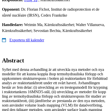
Opponent:
Dr. Florian Fichot, Institut de radioprotection et de
sûreté nucléaire (IRSN), Cedex Frankrike
Handledare:
Weimin Ma, Kärnkraftssäkerhet; Walter Villanueva,
Kärnkraftssäkerhet; Sevostian Bechta, Kärnkraftssäkerhet
Exportera till kalender
Abstract
Syftet med denna avhandling är att utveckla nya metoder och nya
modeller för att kunna koppla ihop termohydrauliska förlopp och
uppkommen strukturrespons i botten på reaktortanken för förbättrad
analys av reaktortankbrott under ett svårt haveri. Avhandlingen
består av fem delar: (i) utveckling av en trestegsmodell för krypning
i reaktortankens 16MND5-stål, (ii) utveckling av metoder för kopp
ling av termohydrauliska förlopp och strukturrespons för studier av
reaktortankbrott, (iii) jämförelse av prestanda av den nya metoden,
som använder volume loads mapping (VLM) för dataöverföring,
med den tidigare metoden, som använder surface loads mapping