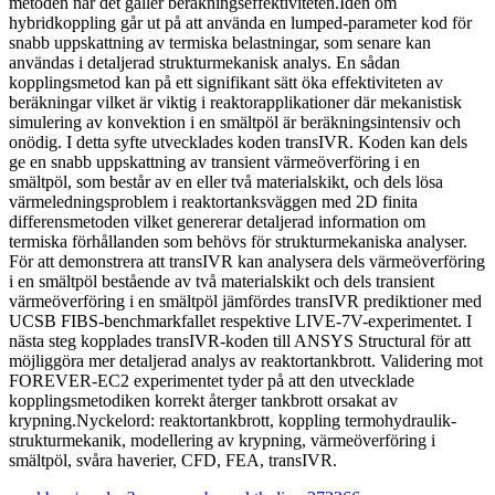
metoden när det gäller beräkningseffektiviteten.Idén om
hybridkoppling går ut på att använda en lumped-parameter kod för
snabb uppskattning av termiska belastningar, som senare kan
användas i detaljerad strukturmekanisk analys. En sådan
kopplingsmetod kan på ett signifikant sätt öka effektiviteten av
beräkningar vilket är viktig i reaktorapplikationer där mekanistisk
simulering av konvektion i en smältpöl är beräkningsintensiv och
onödig. I detta syfte utvecklades koden transIVR. Koden kan dels
ge en snabb uppskattning av transient värmeöverföring i en
smältpöl, som består av en eller två materialskikt, och dels lösa
värmeledningsproblem i reaktortanksväggen med 2D finita
differensmetoden vilket genererar detaljerad information om
termiska förhållanden som behövs för strukturmekaniska analyser.
För att demonstrera att transIVR kan analysera dels värmeöverföring
i en smältpöl bestående av två materialskikt och dels transient
värmeöverföring i en smältpöl jämfördes transIVR prediktioner med
UCSB FIBS-benchmarkfallet respektive LIVE-7V-experimentet. I
nästa steg kopplades transIVR-koden till ANSYS Structural för att
möjliggöra mer detaljerad analys av reaktortankbrott. Validering mot
FOREVER-EC2 experimentet tyder på att den utvecklade
kopplingsmetodiken korrekt återger tankbrott orsakat av
krypning.Nyckelord: reaktortankbrott, koppling termohydraulik-
strukturmekanik, modellering av krypning, värmeöverföring i
smältpöl, svåra haverier, CFD, FEA, transIVR.