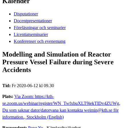
Kalender
Disputationer
Docentpresentationer
Föreläsningar och seminarier
Licentiatseminarier
Konferenser och evenemang
Modelling and Simulation of Reactor
Pressure Vessel Failure during Severe
Accidents
Tid:
Fr 2020-06-12 kl 09.30
Plats:
Via Zoom: https://kth-
se.zoom.us/webinar/register/WN_TwfxbuXLT9iekTlDv4ZUWg,
Du som saknar dator/datorvana kan kontakta weimin@kth.se för
information., Stockholm (English)
Respondent:
Peng Yu
, Kärnkraftssäkerhet