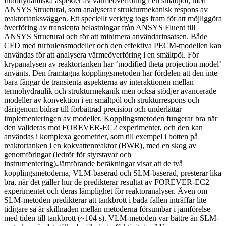
fluiddynamiska aspekter av värmeöverföring i en smältpöl, med
ANSYS Structural, som analyserar strukturmekanisk respons av
reaktortanksväggen. Ett speciellt verktyg togs fram för att möjliggöra
överföring av transienta belastningar från ANSYS Fluent till
ANSYS Structural och för att minimera användarinsatsen. Både
CFD med turbulensmodeller och den effektiva PECM-modellen kan
användas för att analysera värmeöverföring i en smältpöl. För
krypanalysen av reaktortanken har ‘modified theta projection model’
använts. Den framtagna kopplingsmetoden har fördelen att den inte
bara fångar de transienta aspekterna av interaktionen mellan
termohydraulik och strukturmekanik men också stödjer avancerade
modeller av konvektion i en smältpöl och strukturrespons och
därigenom bidrar till förbättrad precision och underlättar
implementeringen av modeller. Kopplingsmetoden fungerar bra när
den valideras mot FOREVER-EC2 experimentet, och den kan
användas i komplexa geometrier, som till exempel i botten på
reaktortanken i en kokvattenreaktor (BWR), med en skog av
genomföringar (ledrör för styrstavar och
instrumentering).Jämförande beräkningar visar att de två
kopplingsmetoderna, VLM-baserad och SLM-baserad, presterar lika
bra, när det gäller hur de predikterar resultat av FOREVER-EC2
experimentet och deras lämplighet för reaktoranalyser. Även om
SLM-metoden predikterar att tankbrott i båda fallen inträffar lite
tidigare så är skillnaden mellan metoderna försumbar i jämförelse
med tiden till tankbrott (~104 s). VLM-metoden var bättre än SLM-