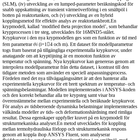
(SLM), (iv) utveckling av en lumped-parameter beräkningskod för
snabb uppskattning av transient värmeöverföring i en smältpöl i
botten på reaktortanken, och (v) utveckling av en hybrid
kopplingsmetod för effektiv analys av reaktortankbrott.En
krypmodell, kallad ‘modified theta projection model’, som behandlar
krypprocessen i tre steg, utvecklades för 16MND5-stålet.
Krypkurvor i den nya krypmodellen ges som en funktion av tid med
fem parametrar 𝜃𝑖 (i=14 och m). Ett dataset för modellparametrar
togs fram baserat på tillgängliga experimentalla krypkurvor, under
anatagande om att kryptöjning är en monoton funktion av
temperatur och spänning. Nya krypkurvor kan genereras genom att
interpolera modellparametrar från detta dataset, i kontrast till den
tidigare metoden som använder en speciell anpassningsprocess.
Fördelen med det nya tillvägagångssättet är att den hanterar alla
experimentella krypkurvor för ett brett spektrum av temperatur- och
spänningsbelastningar. Modellen implementerades i ANSYS-koden
och den korrekt behandlar alla tre krypsteg samt visar bra
överenstämmelse mellan experimentella och beräknade krypkurvor.
För analys av tidsberoende dynamiska belastningar implementerades
välkända modeller av tids- och deformationshärdning med rimliga
resultat. Dessa egenskaper uppfyller kravet på en krypmodell för
strukturmekaniska analyser.En metod utvecklades för koppling
mellan termohydrauliska förlopp och strukturmekanisk respons
genom att koppla ihop ANSYS Fluent, som analyserar