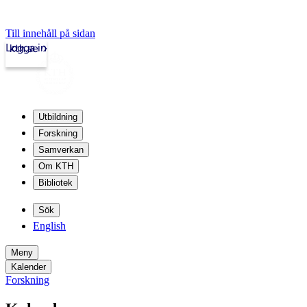
Till innehåll på sidan
Logga in
kth.se
Utbildning
Forskning
Samverkan
Om KTH
Bibliotek
Sök
English
Meny
Kalender
Forskning