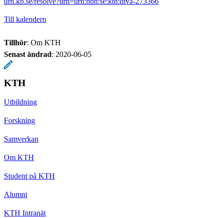
urn.kb.se/resolve?urn=urn:nbn:se:kth:diva-273366
Till kalendern
Tillhör
: Om KTH
Senast ändrad
:
2020-06-05
KTH
Utbildning
Forskning
Samverkan
Om KTH
Student på KTH
Alumni
KTH Intranät