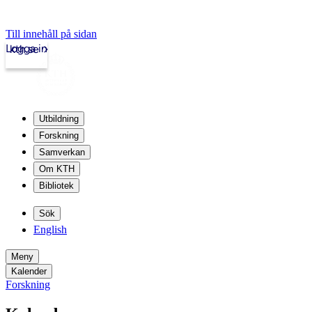
Till innehåll på sidan
Logga in
kth.se
Utbildning
Forskning
Samverkan
Om KTH
Bibliotek
Sök
English
Meny
Kalender
Forskning