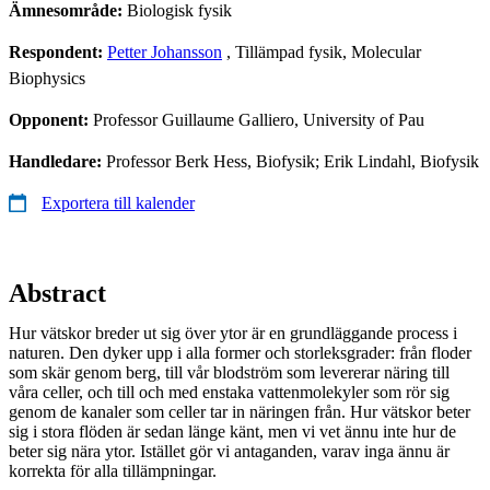
Ämnesområde:
Biologisk fysik
Respondent:
Petter Johansson
, Tillämpad fysik, Molecular
Biophysics
Opponent:
Professor Guillaume Galliero, University of Pau
Handledare:
Professor Berk Hess, Biofysik; Erik Lindahl, Biofysik
Exportera till kalender
Abstract
Hur vätskor breder ut sig över ytor är en grundläggande process i
naturen. Den dyker upp i alla former och storleksgrader: från floder
som skär genom berg, till vår blodström som levererar näring till
våra celler, och till och med enstaka vattenmolekyler som rör sig
genom de kanaler som celler tar in näringen från. Hur vätskor beter
sig i stora flöden är sedan länge känt, men vi vet ännu inte hur de
beter sig nära ytor. Istället gör vi antaganden, varav inga ännu är
korrekta för alla tillämpningar.