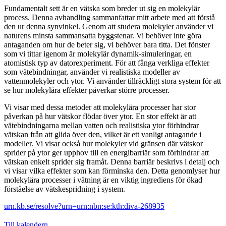
Fundamentalt sett är en vätska som breder ut sig en molekylär
process. Denna avhandling sammanfattar mitt arbete med att förstå
den ur denna synvinkel. Genom att studera molekyler använder vi
naturens minsta sammansatta byggstenar. Vi behöver inte göra
antaganden om hur de beter sig, vi behöver bara titta. Det fönster
som vi tittar igenom är molekylär dynamik-simuleringar, en
atomistisk typ av datorexperiment. För att fånga verkliga effekter
som vätebindningar, använder vi realistiska modeller av
vattenmolekyler och ytor. Vi använder tillräckligt stora system för att
se hur molekylära effekter påverkar större processer.
Vi visar med dessa metoder att molekylära processer har stor
påverkan på hur vätskor flödar över ytor. En stor effekt är att
vätebindningarna mellan vatten och realistiska ytor förhindrar
vätskan från att glida över den, vilket är ett vanligt antagande i
modeller. Vi visar också hur molekyler vid gränsen där vätskor
sprider på ytor ger upphov till en energibarriär som förhindrar att
vätskan enkelt sprider sig framåt. Denna barriär beskrivs i detalj och
vi visar vilka effekter som kan förminska den. Detta genomlyser hur
molekylära processer i vätning är en viktig ingrediens för ökad
förståelse av vätskespridning i system.
urn.kb.se/resolve?urn=urn:nbn:se:kth:diva-268935
Till kalendern