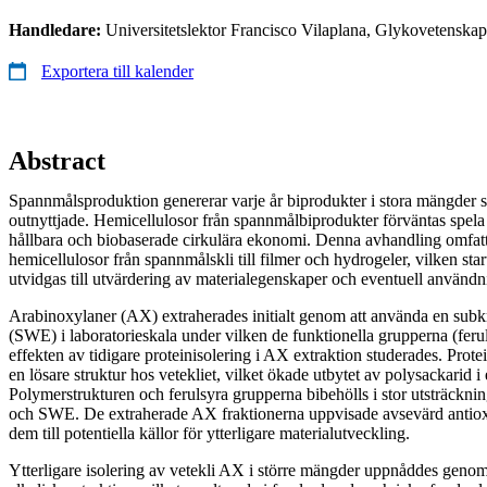
Handledare:
Universitetslektor Francisco Vilaplana, Glykovetens
Exportera till kalender
Abstract
Spannmålsproduktion genererar varje år biprodukter i stora mängder s
outnyttjade. Hemicellulosor från spannmålbiprodukter förväntas spela e
hållbara och biobaserade cirkulära ekonomi. Denna avhandling omfatt
hemicellulosor från spannmålskli till filmer och hydrogeler, vilken sta
utvidgas till utvärdering av materialegenskaper och eventuell användni
Arabinoxylaner (AX) extraherades initialt genom att använda en subkr
(SWE) i laboratorieskala under vilken de funktionella grupperna (ferul
effekten av tidigare proteinisolering i AX extraktion studerades. Protei
en lösare struktur hos vetekliet, vilket ökade utbytet av polysackarid 
Polymerstrukturen och ferulsyra grupperna bibehölls i stor utsträcknin
och SWE. De extraherade AX fraktionerna uppvisade avsevärd antioxida
dem till potentiella källor för ytterligare materialutveckling.
Ytterligare isolering av vetekli AX i större mängder uppnåddes geno