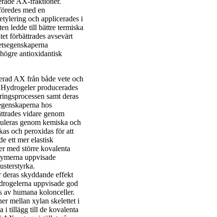
lerade AX-fraktioner.
föredes med en
ylering och applicerades i
n ledde till bättre termiska
et förbättrades avsevärt
tetsegenskaperna
 högre antioxidantisk
erad AX från både vete och
t. Hydrogeler producerades
ringsprocessen samt deras
 egenskaperna hos
ättrades vidare genom
oduleras genom kemiska och
kas och peroxidas för att
e ett mer elastisk
er med större kovalenta
nzymerna uppvisade
usterstyrka.
r deras skyddande effekt
ydrogelerna uppvisade god
s av humana kolonceller.
er mellan xylan skelettet i
i tillägg till de kovalenta