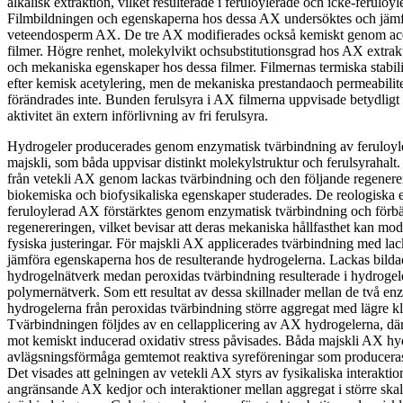
alkalisk extraktion, vilket resulterade i feruloylerade och icke-feruloy
Filmbildningen och egenskaperna hos dessa AX undersöktes och jäm
veteendosperm AX. De tre AX modifierades också kemiskt genom acet
filmer. Högre renhet, molekylvikt ochsubstitutionsgrad hos AX extrakte
och mekaniska egenskaper hos dessa filmer. Filmernas termiska stabilit
efter kemisk acetylering, men de mekaniska prestandaoch permeabili
förändrades inte. Bunden ferulsyra i AX filmerna uppvisade betydligt
aktivitet än extern införlivning av fri ferulsyra.
Hydrogeler producerades genom enzymatisk tvärbindning av feruloyl
majskli, som båda uppvisar distinkt molekylstruktur och ferulsyrahal
från vetekli AX genom lackas tvärbindning och den följande regenere
biokemiska och biofysikaliska egenskaper studerades. De reologiska
feruloylerad AX förstärktes genom enzymatisk tvärbindning och förb
regenereringen, vilket bevisar att deras mekaniska hållfasthet kan m
fysiska justeringar. För majskli AX applicerades tvärbindning med lac
jämföra egenskaperna hos de resulterande hydrogelerna. Lackas bildad
hydrogelnätverk medan peroxidas tvärbindning resulterade i hydrogel
polymernätverk. Som ett resultat av dessa skillnader mellan de två e
hydrogelerna från peroxidas tvärbindning större aggregat med lägre kl
Tvärbindningen följdes av en cellapplicering av AX hydrogelerna, dä
mot kemiskt inducerad oxidativ stress påvisades. Båda majskli AX h
avlägsningsförmåga gemtemot reaktiva syreföreningar som producera
Det visades att gelningen av vetekli AX styrs av fysikaliska interaktion
angränsande AX kedjor och interaktioner mellan aggregat i större skala 