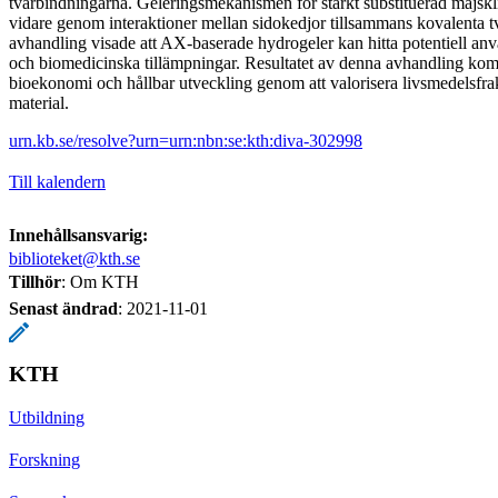
tvärbindningarna. Geleringsmekanismen för starkt substituerad majskli
vidare genom interaktioner mellan sidokedjor tillsammans kovalenta 
avhandling visade att AX-baserade hydrogeler kan hitta potentiell a
och biomedicinska tillämpningar. Resultatet av denna avhandling komme
bioekonomi och hållbar utveckling genom att valorisera livsmedelsfrak
material.
urn.kb.se/resolve?urn=urn:nbn:se:kth:diva-302998
Till kalendern
Innehållsansvarig:
biblioteket@kth.se
Tillhör
: Om KTH
Senast ändrad
:
2021-11-01
KTH
Utbildning
Forskning