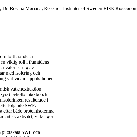
kap; Dr. Rosana Moriana, Research Institutes of Sweden RISE Bioecon
om fortfarande är
n viktig roll i framtidens
ar valorisering av
rtar med isolering och
ng vid vidare applikationer.
itisk vattenextraktion
syra) behölls intakta och
nisoleringen resulterade i
i efterföljande SWE.
g efter både proteinisolering
ntisk aktivitet, vilket gör
m pilotskala SWE och