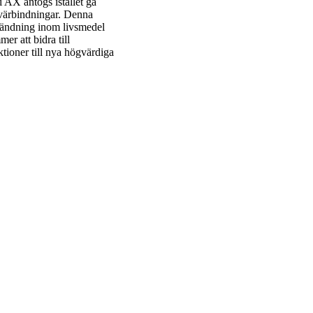
 AX antogs istället gå
tvärbindningar. Denna
nvändning inom livsmedel
r att bidra till
tioner till nya högvärdiga