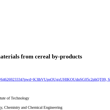
aterials from cereal by-products
oom.us/j/64626923334?pwd=K3lhVUpsOUgxUHlKOUdnSG05c2phQT09, St
tute of Technology
gy, Chemistry and Chemical Engineering