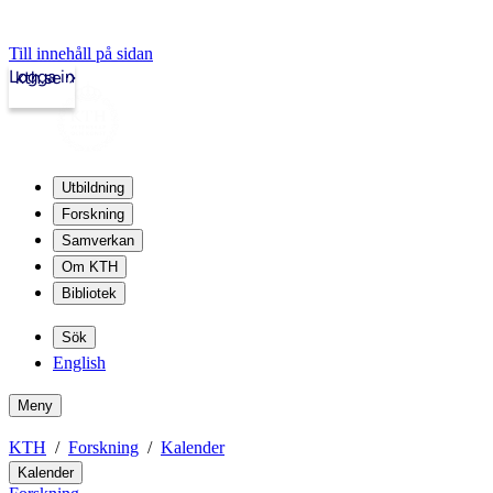
Till innehåll på sidan
Logga in
kth.se
Utbildning
Forskning
Samverkan
Om KTH
Bibliotek
Sök
English
Meny
KTH
Forskning
Kalender
Kalender