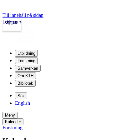
Till innehåll på sidan
Logga in
kth.se
Utbildning
Forskning
Samverkan
Om KTH
Bibliotek
Sök
English
Meny
Kalender
Forskning