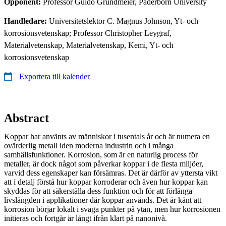
Opponent:
Professor Guido Grundmeier, Paderborn University
Handledare:
Universitetslektor C. Magnus Johnson, Yt- och
korrosionsvetenskap; Professor Christopher Leygraf,
Materialvetenskap, Materialvetenskap, Kemi, Yt- och
korrosionsvetenskap
Exportera till kalender
Abstract
Koppar har använts av människor i tusentals år och är numera en
ovärderlig metall iden moderna industrin och i många
samhällsfunktioner. Korrosion, som är en naturlig process för
metaller, är dock något som påverkar koppar i de flesta miljöer,
varvid dess egenskaper kan försämras. Det är därför av yttersta vikt
att i detalj förstå hur koppar korroderar och även hur koppar kan
skyddas för att säkerställa dess funktion och för att förlänga
livslängden i applikationer där koppar används. Det är känt att
korrosion börjar lokalt i svaga punkter på ytan, men hur korrosionen
initieras och fortgår är långt ifrån klart på nanonivå.