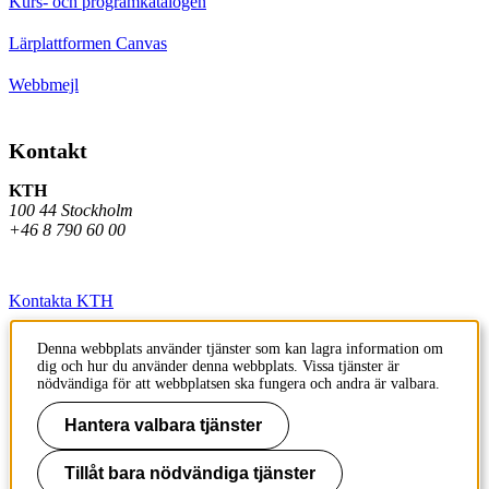
Kurs- och programkatalogen
Lärplattformen Canvas
Webbmejl
Kontakt
KTH
100 44 Stockholm
+46 8 790 60 00
Kontakta KTH
Jobba på KTH
Denna webbplats använder tjänster som kan lagra information om
dig och hur du använder denna webbplats. Vissa tjänster är
Press och media
nödvändiga för att webbplatsen ska fungera och andra är valbara.
Faktura och betalning KTH
Hantera valbara tjänster
Om KTH:s webbplatser
Tillåt bara nödvändiga tjänster