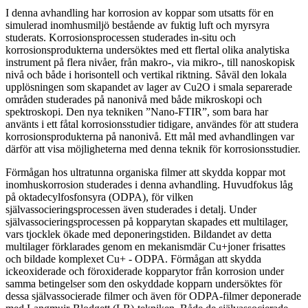
I denna avhandling har korrosion av koppar som utsatts för en
simulerad inomhusmiljö bestående av fuktig luft och myrsyra
studerats. Korrosionsprocessen studerades in-situ och
korrosionsprodukterna undersöktes med ett flertal olika analytiska
instrument på flera nivåer, från makro-, via mikro-, till nanoskopisk
nivå och både i horisontell och vertikal riktning. Såväl den lokala
upplösningen som skapandet av lager av Cu2O i smala separerade
områden studerades på nanonivå med både mikroskopi och
spektroskopi. Den nya tekniken ”Nano-FTIR”, som bara har
använts i ett fåtal korrosionsstudier tidigare, användes för att studera
korrosionsprodukterna på nanonivå. Ett mål med avhandlingen var
därför att visa möjligheterna med denna teknik för korrosionsstudier.
Förmågan hos ultratunna organiska filmer att skydda koppar mot
inomhuskorrosion studerades i denna avhandling. Huvudfokus låg
på oktadecylfosfonsyra (ODPA), för vilken
självassocieringsprocessen även studerades i detalj. Under
självassocieringsprocessen på kopparytan skapades ett multilager,
vars tjocklek ökade med deponeringstiden. Bildandet av detta
multilager förklarades genom en mekanismdär Cu+joner frisattes
och bildade komplexet Cu+ - ODPA. Förmågan att skydda
ickeoxiderade och föroxiderade kopparytor från korrosion under
samma betingelser som den oskyddade kopparn undersöktes för
dessa självassocierade filmer och även för ODPA-filmer deponerade