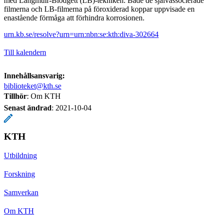
med Langmuir-Blodgett (LB)-tekniken. Både de självassocierade
filmerna och LB-filmerna på föroxiderad koppar uppvisade en
enastående förmåga att förhindra korrosionen.
urn.kb.se/resolve?urn=urn:nbn:se:kth:diva-302664
Till kalendern
Innehållsansvarig:
biblioteket@kth.se
Tillhör
: Om KTH
Senast ändrad
:
2021-10-04
KTH
Utbildning
Forskning
Samverkan
Om KTH