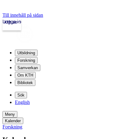
Till innehåll på sidan
Logga in
kth.se
Utbildning
Forskning
Samverkan
Om KTH
Bibliotek
Sök
English
Meny
Kalender
Forskning