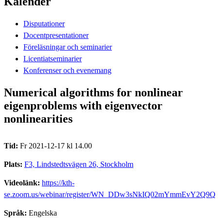
Kalender
Disputationer
Docentpresentationer
Föreläsningar och seminarier
Licentiatseminarier
Konferenser och evenemang
Numerical algorithms for nonlinear
eigenproblems with eigenvector
nonlinearities
Tid:
Fr 2021-12-17 kl 14.00
Plats:
F3, Lindstedtsvägen 26, Stockholm
Videolänk:
https://kth-
se.zoom.us/webinar/register/WN_DDw3sNkIQ02mYmmEvY2Q9Q
Språk:
Engelska