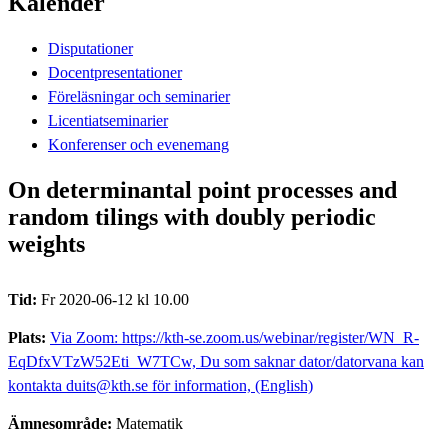
Kalender
Disputationer
Docentpresentationer
Föreläsningar och seminarier
Licentiatseminarier
Konferenser och evenemang
On determinantal point processes and
random tilings with doubly periodic
weights
Tid:
Fr 2020-06-12 kl 10.00
Plats:
Via Zoom: https://kth-se.zoom.us/webinar/register/WN_R-
EqDfxVTzW52Eti_W7TCw, Du som saknar dator/datorvana kan
kontakta duits@kth.se för information, (English)
Ämnesområde:
Matematik