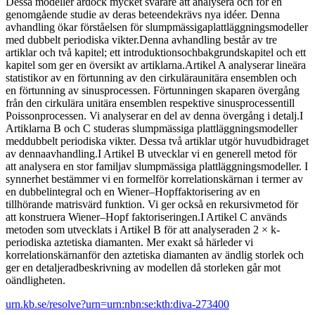
Dessa modeller ärdock mycket svårare att analysera och för en
genomgående studie av deras beteendekrävs nya idéer. Denna
avhandling ökar förståelsen för slumpmässigaplattläggningsmodeller
med dubbelt periodiska vikter.Denna avhandling består av tre
artiklar och två kapitel; ett introduktionsochbakgrundskapitel och ett
kapitel som ger en översikt av artiklarna.Artikel A analyserar lineära
statistikor av en förtunning av den cirkuläraunitära ensemblen och
en förtunning av sinusprocessen. Förtunningen skaparen övergång
från den cirkulära unitära ensemblen respektive sinusprocessentill
Poissonprocessen. Vi analyserar en del av denna övergång i detalj.I
Artiklarna B och C studeras slumpmässiga plattläggningsmodeller
meddubbelt periodiska vikter. Dessa två artiklar utgör huvudbidraget
av dennaavhandling.I Artikel B utvecklar vi en generell metod för
att analysera en stor familjav slumpmässiga plattläggningsmodeller. I
synnerhet bestämmer vi en formelför korrelationskärnan i termer av
en dubbelintegral och en Wiener–Hopffaktorisering av en
tillhörande matrisvärd funktion. Vi ger också en rekursivmetod för
att konstruera Wiener–Hopf faktoriseringen.I Artikel C används
metoden som utvecklats i Artikel B för att analyseraden 2 × k-
periodiska aztetiska diamanten. Mer exakt så härleder vi
korrelationskärnanför den aztetiska diamanten av ändlig storlek och
ger en detaljeradbeskrivning av modellen då storleken går mot
oändligheten.
urn.kb.se/resolve?urn=urn:nbn:se:kth:diva-273400