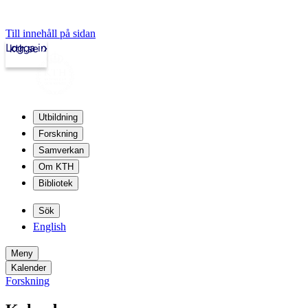
Till innehåll på sidan
Logga in
kth.se
Utbildning
Forskning
Samverkan
Om KTH
Bibliotek
Sök
English
Meny
Kalender
Forskning