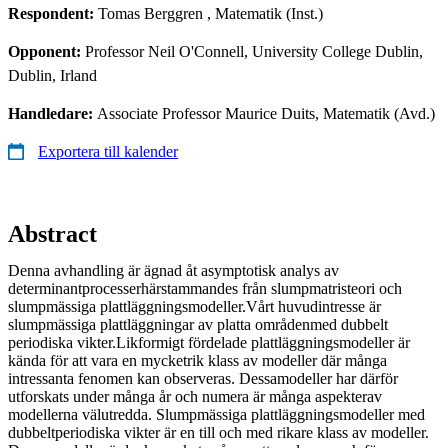
Respondent:
Tomas Berggren
, Matematik (Inst.)
Opponent:
Professor Neil O'Connell, University College Dublin,
Dublin, Irland
Handledare:
Associate Professor Maurice Duits, Matematik (Avd.)
Exportera till kalender
Abstract
Denna avhandling är ägnad åt asymptotisk analys av
determinantprocesserhärstammandes från slumpmatristeori och
slumpmässiga plattläggningsmodeller.Vårt huvudintresse är
slumpmässiga plattläggningar av platta områdenmed dubbelt
periodiska vikter.Likformigt fördelade plattläggningsmodeller är
kända för att vara en mycketrik klass av modeller där många
intressanta fenomen kan observeras. Dessamodeller har därför
utforskats under många år och numera är många aspekterav
modellerna välutredda. Slumpmässiga plattläggningsmodeller med
dubbeltperiodiska vikter är en till och med rikare klass av modeller.